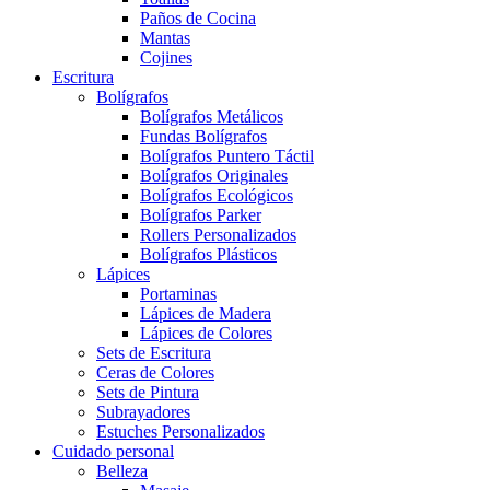
Paños de Cocina
Mantas
Cojines
Escritura
Bolígrafos
Bolígrafos Metálicos
Fundas Bolígrafos
Bolígrafos Puntero Táctil
Bolígrafos Originales
Bolígrafos Ecológicos
Bolígrafos Parker
Rollers Personalizados
Bolígrafos Plásticos
Lápices
Portaminas
Lápices de Madera
Lápices de Colores
Sets de Escritura
Ceras de Colores
Sets de Pintura
Subrayadores
Estuches Personalizados
Cuidado personal
Belleza