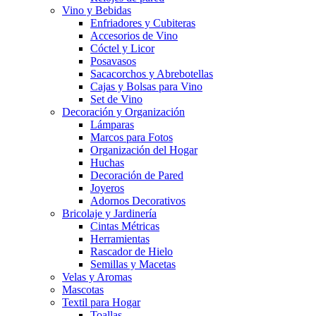
Vino y Bebidas
Enfriadores y Cubiteras
Accesorios de Vino
Cóctel y Licor
Posavasos
Sacacorchos y Abrebotellas
Cajas y Bolsas para Vino
Set de Vino
Decoración y Organización
Lámparas
Marcos para Fotos
Organización del Hogar
Huchas
Decoración de Pared
Joyeros
Adornos Decorativos
Bricolaje y Jardinería
Cintas Métricas
Herramientas
Rascador de Hielo
Semillas y Macetas
Velas y Aromas
Mascotas
Textil para Hogar
Toallas