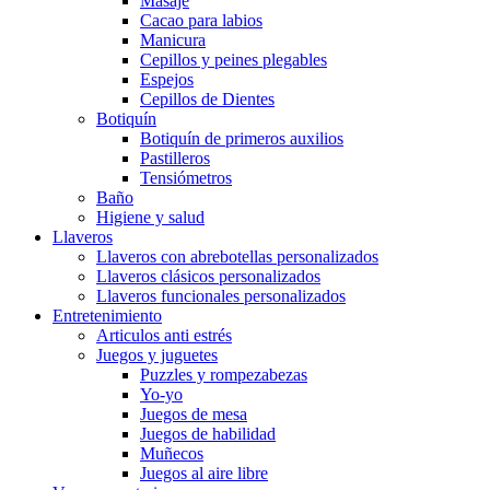
Masaje
Cacao para labios
Manicura
Cepillos y peines plegables
Espejos
Cepillos de Dientes
Botiquín
Botiquín de primeros auxilios
Pastilleros
Tensiómetros
Baño
Higiene y salud
Llaveros
Llaveros con abrebotellas personalizados
Llaveros clásicos personalizados
Llaveros funcionales personalizados
Entretenimiento
Articulos anti estrés
Juegos y juguetes
Puzzles y rompezabezas
Yo-yo
Juegos de mesa
Juegos de habilidad
Muñecos
Juegos al aire libre