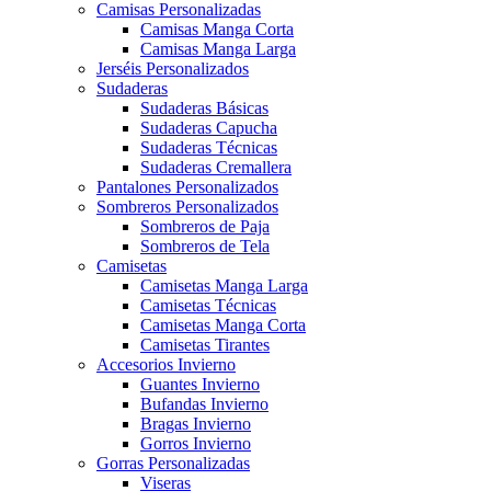
Camisas Personalizadas
Camisas Manga Corta
Camisas Manga Larga
Jerséis Personalizados
Sudaderas
Sudaderas Básicas
Sudaderas Capucha
Sudaderas Técnicas
Sudaderas Cremallera
Pantalones Personalizados
Sombreros Personalizados
Sombreros de Paja
Sombreros de Tela
Camisetas
Camisetas Manga Larga
Camisetas Técnicas
Camisetas Manga Corta
Camisetas Tirantes
Accesorios Invierno
Guantes Invierno
Bufandas Invierno
Bragas Invierno
Gorros Invierno
Gorras Personalizadas
Viseras