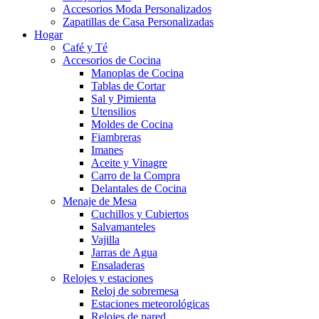
Accesorios Moda Personalizados
Zapatillas de Casa Personalizadas
Hogar
Café y Té
Accesorios de Cocina
Manoplas de Cocina
Tablas de Cortar
Sal y Pimienta
Utensilios
Moldes de Cocina
Fiambreras
Imanes
Aceite y Vinagre
Carro de la Compra
Delantales de Cocina
Menaje de Mesa
Cuchillos y Cubiertos
Salvamanteles
Vajilla
Jarras de Agua
Ensaladeras
Relojes y estaciones
Reloj de sobremesa
Estaciones meteorológicas
Relojes de pared