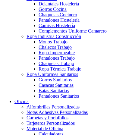
Delantales Hostelería
Gorros Cocina
Chaquetas Cocinero
Pantalones Hostelería
Camisas Hostelería
Complementos Uniforme Camarero
Ropa Industria Construcción
Monos Trabajo
Chalecos Trabajo
Ropa Impermeable
Pantalones Trabajo
Chaquetas Trabajo
Ropa Térmica Trabajo
Ropa Uniformes Sanitarios
Gorros Sanitarios
Casacas Sanitarias
Batas Sanitarias
Pantalones Sanitarios
Oficina
Alfombrillas Personalizadas
Notas Adhesivas Personalizadas
Carpetas y Portafolios
Tarjeteros Personalizados
Material de Oficina
Calculadoras