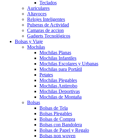
Teclados
Auriculares
Altavoces
Relojes Inteligentes
Pulseras de Actividad
Camaras de accion
Gadgets Tecnológicos
Bolsas y Viaje
Mochilas
Mochilas Planas
Mochilas Infantiles
Mochilas Escolares y Urbanas
Mochilas para Portátil
Petates
Mochilas Plegables
Mochilas Antirrobo
Mochilas Deportivas
Mochilas de Montaña
Bolsas
Bolsas de Tela
Bolsas Plegables
Bolsas de Compra
Bolsas con Bandolera
Bolsas de Papel y Regalo
Bolsas non woven