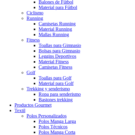
Balones de Fútbol
Material para Fútbol
Ciclismo
Running
Camisetas Running
Material Running
Mallas Running
Fitness
Toallas para Gimnasio
Bolsas para Gimnasio
Leggins Deportivos
Material Fitness
Camisetas Fitness
Golf
Toallas para Golf
Material para Golf
Trekking y senderismo
Ropa para senderismo
Bastones trekking
Productos Gourmet
Textil
Polos Personalizados
Polos Manga Larga
Polos Técnicos
Polos Manga Corta