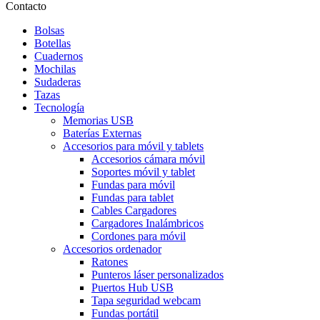
Contacto
Bolsas
Botellas
Cuadernos
Mochilas
Sudaderas
Tazas
Tecnología
Memorias USB
Baterías Externas
Accesorios para móvil y tablets
Accesorios cámara móvil
Soportes móvil y tablet
Fundas para móvil
Fundas para tablet
Cables Cargadores
Cargadores Inalámbricos
Cordones para móvil
Accesorios ordenador
Ratones
Punteros láser personalizados
Puertos Hub USB
Tapa seguridad webcam
Fundas portátil