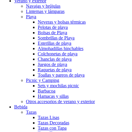
Verano y exterior
Navajas y brújulas
Linternas y lámparas
Playa
Neveras y bolsas térmicas
Pelotas de playa
Bolsas de Playa
Sombrillas de Playa
Esterillas de playa
Almohadillas hinchables
Colchonetas de playa
Chanclas de playa
Juegos de playa
Raquetas de playa
Toallas y pareos de playa
Picnic y Camping
Sets y mochilas picnic
Barbacoa
Hamacas y sillas
Otros accesorios de verano y exterior
Bebida
Tazas
Tazas Lisas
Tazas Decoradas
Tazas con Tapa