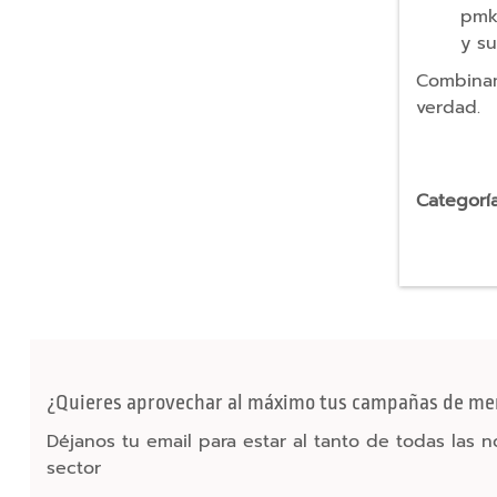
Bolsas
pmk·
non
y su
woven
Combinam
Portadocumentos
verdad.
y
maletines
Maletas
Categoría
y
Bolsas
de
Viaje
Trolleys
Bolsas
de
¿Quieres aprovechar al máximo tus campañas de me
Viaje
Déjanos tu email para estar al tanto de todas las 
Sets
sector
de