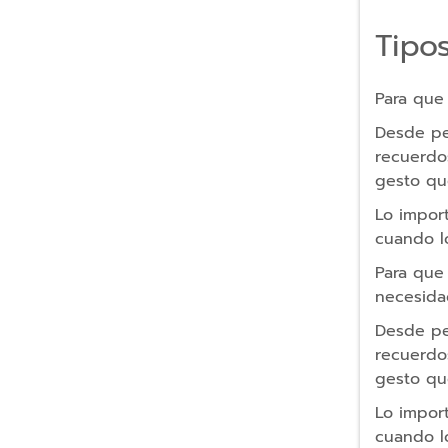
Puertos
Hub
Tipo
USB
Tapa
Para que
seguridad
webcam
Desde pe
recuerdo
Fundas
gesto qu
portátil
Lo impor
Teclados
cuando lo
Auriculares
Para que
necesida
Altavoces
Desde pe
Relojes
recuerdo
Inteligentes
gesto qu
Pulseras
Lo impor
de
cuando lo
Actividad