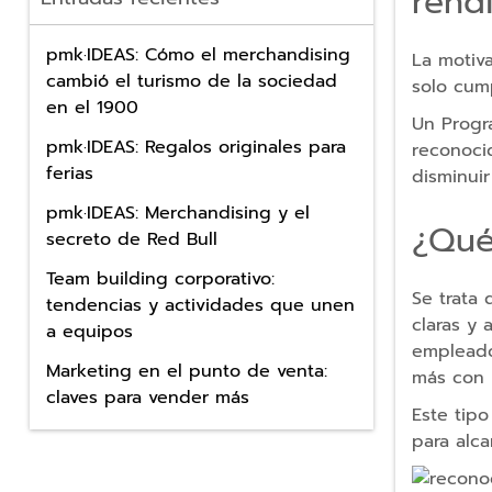
rend
para
tablet
pmk·IDEAS: Cómo el merchandising
La motiv
cambió el turismo de la sociedad
Cables
solo cum
en el 1900
Cargadores
Un Progr
pmk·IDEAS: Regalos originales para
Cargadores
reconoci
ferias
Inalámbricos
disminuir
pmk·IDEAS: Merchandising y el
Cordones
¿Qué
secreto de Red Bull
para
móvil
Team building corporativo:
Se trata
tendencias y actividades que unen
Accesorios
claras y 
a equipos
ordenador
empleados
Ratones
Marketing en el punto de venta:
más con l
claves para vender más
Punteros
Este tip
láser
para alca
personalizados