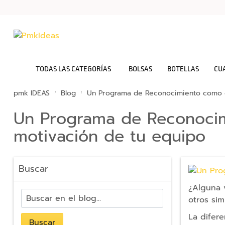
Bolsas
TODAS LAS CATEGORÍAS
BOLSAS
BOTELLAS
CU
Botellas
pmk IDEAS
Blog
Un Programa de Reconocimiento como cl
Cuadernos
Un Programa de Reconocimi
Mochilas
motivación de tu equipo
Sudaderas
Tazas
Buscar
Tecnología
Memorias
¿Alguna 
USB
otros si
Baterías
La difer
Buscar