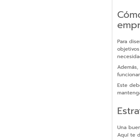
Camaras
Cómo
de
empr
accion
Gadgets
Para dise
Tecnológicos
objetivos
Bolsas
necesida
y
Además, 
Viaje
funciona
Mochilas
Mochilas
Este debe
Planas
mantenga 
Mochilas
Estr
Infantiles
Mochilas
Una buen
Escolares
Aquí te 
y