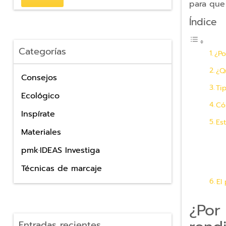
Externas
para que
Índice
Accesorios
para
móvil
Categorías
¿Po
y
tablets
¿Q
Consejos
Accesorios
Ti
cámara
Ecológico
Có
móvil
Inspírate
Es
Soportes
Materiales
móvil
y
pmk·IDEAS Investiga
tablet
Técnicas de marcaje
Fundas
El
para
móvil
¿Por
Fundas
Entradas recientes