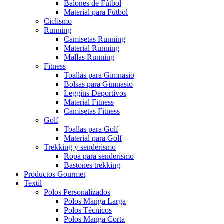
Balones de Fútbol
Material para Fútbol
Ciclismo
Running
Camisetas Running
Material Running
Mallas Running
Fitness
Toallas para Gimnasio
Bolsas para Gimnasio
Leggins Deportivos
Material Fitness
Camisetas Fitness
Golf
Toallas para Golf
Material para Golf
Trekking y senderismo
Ropa para senderismo
Bastones trekking
Productos Gourmet
Textil
Polos Personalizados
Polos Manga Larga
Polos Técnicos
Polos Manga Corta