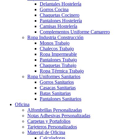
Delantales Hostelería
Gorros Cocina
Chaquetas Cocinero
Pantalones Hostelería
Camisas Hostelería
Complementos Uniforme Camarero
Ropa Industria Construcción
Monos Trabajo
Chalecos Trabajo
Ropa Impermeable
Pantalones Trabajo
Chaquetas Trabajo
Ropa Térmica Trabajo
Ropa Uniformes Sanitarios
Gorros Sanitarios
Casacas Sanitarias
Batas Sanitarias
Pantalones Sanitarios
Oficina
Alfombrillas Personalizadas
Notas Adhesivas Personalizadas
Carpetas y Portafolios
Tarjeteros Personalizados
Material de Oficina
Calculadoras