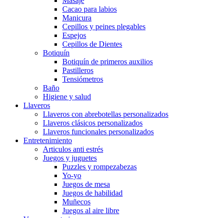
Masaje
Cacao para labios
Manicura
Cepillos y peines plegables
Espejos
Cepillos de Dientes
Botiquín
Botiquín de primeros auxilios
Pastilleros
Tensiómetros
Baño
Higiene y salud
Llaveros
Llaveros con abrebotellas personalizados
Llaveros clásicos personalizados
Llaveros funcionales personalizados
Entretenimiento
Articulos anti estrés
Juegos y juguetes
Puzzles y rompezabezas
Yo-yo
Juegos de mesa
Juegos de habilidad
Muñecos
Juegos al aire libre