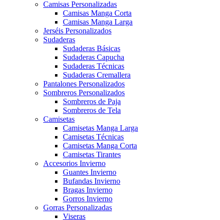
Camisas Personalizadas
Camisas Manga Corta
Camisas Manga Larga
Jerséis Personalizados
Sudaderas
Sudaderas Básicas
Sudaderas Capucha
Sudaderas Técnicas
Sudaderas Cremallera
Pantalones Personalizados
Sombreros Personalizados
Sombreros de Paja
Sombreros de Tela
Camisetas
Camisetas Manga Larga
Camisetas Técnicas
Camisetas Manga Corta
Camisetas Tirantes
Accesorios Invierno
Guantes Invierno
Bufandas Invierno
Bragas Invierno
Gorros Invierno
Gorras Personalizadas
Viseras