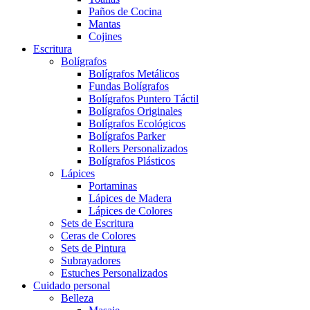
Paños de Cocina
Mantas
Cojines
Escritura
Bolígrafos
Bolígrafos Metálicos
Fundas Bolígrafos
Bolígrafos Puntero Táctil
Bolígrafos Originales
Bolígrafos Ecológicos
Bolígrafos Parker
Rollers Personalizados
Bolígrafos Plásticos
Lápices
Portaminas
Lápices de Madera
Lápices de Colores
Sets de Escritura
Ceras de Colores
Sets de Pintura
Subrayadores
Estuches Personalizados
Cuidado personal
Belleza