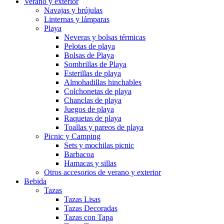
Verano y exterior
Navajas y brújulas
Linternas y lámparas
Playa
Neveras y bolsas térmicas
Pelotas de playa
Bolsas de Playa
Sombrillas de Playa
Esterillas de playa
Almohadillas hinchables
Colchonetas de playa
Chanclas de playa
Juegos de playa
Raquetas de playa
Toallas y pareos de playa
Picnic y Camping
Sets y mochilas picnic
Barbacoa
Hamacas y sillas
Otros accesorios de verano y exterior
Bebida
Tazas
Tazas Lisas
Tazas Decoradas
Tazas con Tapa