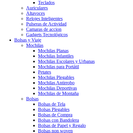
Teclados
Auriculares
Altavoces
Relojes Inteligentes
Pulseras de Actividad
Camaras de accion
Gadgets Tecnológicos
Bolsas y Viaje
Mochilas
Mochilas Planas
Mochilas Infantiles
Mochilas Escolares y Urbanas
Mochilas para Portátil
Petates
Mochilas Plegables
Mochilas Antirrobo
Mochilas Deportivas
Mochilas de Montaña
Bolsas
Bolsas de Tela
Bolsas Plegables
Bolsas de Compra
Bolsas con Bandolera
Bolsas de Papel y Regalo
Bolsas non woven