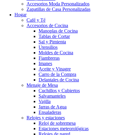
Accesorios Moda Personalizados
Zapatillas de Casa Personalizadas
Hogar
Café y Té
Accesorios de Cocina
Manoplas de Cocina
Tablas de Cortar
Sal y Pimienta
Utensilios
Moldes de Cocina
Fiambreras
Imanes
Aceite y Vinagre
Carro de la Compra
Delantales de Cocina
Menaje de Mesa
Cuchillos y Cubiertos
Salvamanteles
Vajilla
Jarras de Agua
Ensaladeras
Relojes y estaciones
Reloj de sobremesa
Estaciones meteorológicas
Relojes de pared