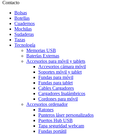
Contacto
Bolsas
Botellas
Cuadernos
Mochilas
Sudaderas
Tazas
Tecnología
Memorias USB
Baterías Externas
Accesorios para móvil y tablets
Accesorios cámara móvil
Soportes móvil y tablet
Fundas para móvil
Fundas para tablet
Cables Cargadores
Cargadores Inalámbricos
Cordones para móvil
Accesorios ordenador
Ratones
Punteros láser personalizados
Puertos Hub USB
Tapa seguridad webcam
Fundas portátil