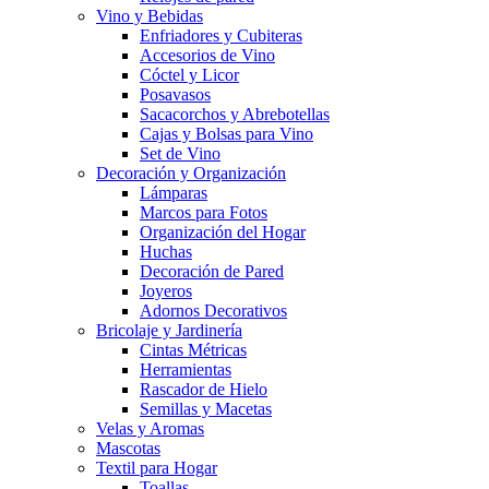
Vino y Bebidas
Enfriadores y Cubiteras
Accesorios de Vino
Cóctel y Licor
Posavasos
Sacacorchos y Abrebotellas
Cajas y Bolsas para Vino
Set de Vino
Decoración y Organización
Lámparas
Marcos para Fotos
Organización del Hogar
Huchas
Decoración de Pared
Joyeros
Adornos Decorativos
Bricolaje y Jardinería
Cintas Métricas
Herramientas
Rascador de Hielo
Semillas y Macetas
Velas y Aromas
Mascotas
Textil para Hogar
Toallas