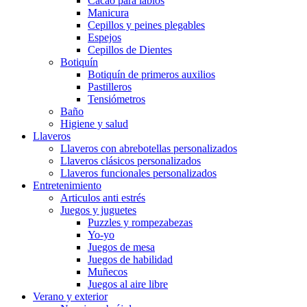
Cacao para labios
Manicura
Cepillos y peines plegables
Espejos
Cepillos de Dientes
Botiquín
Botiquín de primeros auxilios
Pastilleros
Tensiómetros
Baño
Higiene y salud
Llaveros
Llaveros con abrebotellas personalizados
Llaveros clásicos personalizados
Llaveros funcionales personalizados
Entretenimiento
Articulos anti estrés
Juegos y juguetes
Puzzles y rompezabezas
Yo-yo
Juegos de mesa
Juegos de habilidad
Muñecos
Juegos al aire libre
Verano y exterior