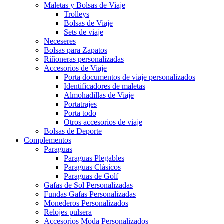
Maletas y Bolsas de Viaje
Trolleys
Bolsas de Viaje
Sets de viaje
Neceseres
Bolsas para Zapatos
Riñoneras personalizadas
Accesorios de Viaje
Porta documentos de viaje personalizados
Identificadores de maletas
Almohadillas de Viaje
Portatrajes
Porta todo
Otros accesorios de viaje
Bolsas de Deporte
Complementos
Paraguas
Paraguas Plegables
Paraguas Clásicos
Paraguas de Golf
Gafas de Sol Personalizadas
Fundas Gafas Personalizadas
Monederos Personalizados
Relojes pulsera
Accesorios Moda Personalizados