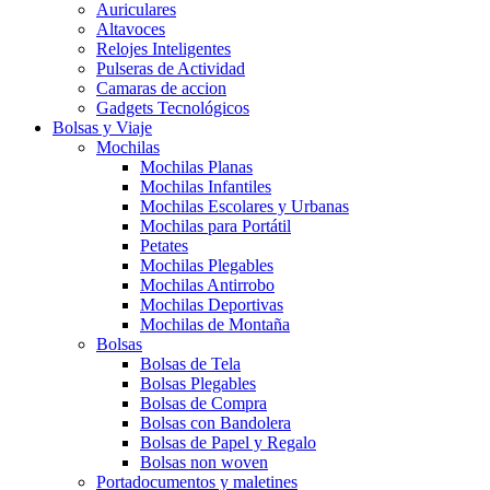
Auriculares
Altavoces
Relojes Inteligentes
Pulseras de Actividad
Camaras de accion
Gadgets Tecnológicos
Bolsas y Viaje
Mochilas
Mochilas Planas
Mochilas Infantiles
Mochilas Escolares y Urbanas
Mochilas para Portátil
Petates
Mochilas Plegables
Mochilas Antirrobo
Mochilas Deportivas
Mochilas de Montaña
Bolsas
Bolsas de Tela
Bolsas Plegables
Bolsas de Compra
Bolsas con Bandolera
Bolsas de Papel y Regalo
Bolsas non woven
Portadocumentos y maletines