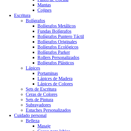
Mantas
Cojines
Escritura
Bolígrafos
Bolígrafos Metálicos
Fundas Bolígrafos
Bolígrafos Puntero Táctil
Bolígrafos Originales
Bolígrafos Ecológicos
Bolígrafos Parker
Rollers Personalizados
Bolígrafos Plásticos
Lápices
Portaminas
Lápices de Madera
Lápices de Colores
Sets de Escritura
Ceras de Colores
Sets de Pintura
Subrayadores
Estuches Personalizados
Cuidado personal
Belleza
Masaje