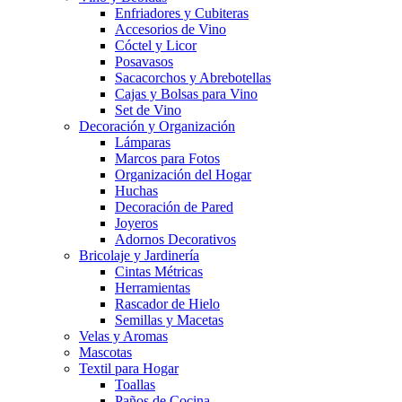
Enfriadores y Cubiteras
Accesorios de Vino
Cóctel y Licor
Posavasos
Sacacorchos y Abrebotellas
Cajas y Bolsas para Vino
Set de Vino
Decoración y Organización
Lámparas
Marcos para Fotos
Organización del Hogar
Huchas
Decoración de Pared
Joyeros
Adornos Decorativos
Bricolaje y Jardinería
Cintas Métricas
Herramientas
Rascador de Hielo
Semillas y Macetas
Velas y Aromas
Mascotas
Textil para Hogar
Toallas
Paños de Cocina