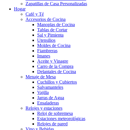
Zapatillas de Casa Personalizadas
Hogar
Café y Té
Accesorios de Cocina
Manoplas de Cocina
Tablas de Cortar
Sal y Pimienta
Utensilios
Moldes de Cocina
Fiambreras
Imanes
Aceite y Vinagre
Carro de la Compra
Delantales de Cocina
Menaje de Mesa
Cuchillos y Cubiertos
Salvamanteles
Vajilla
Jarras de Agua
Ensaladeras
Relojes y estaciones
Reloj de sobremesa
Estaciones meteorológicas
Relojes de pared
Vino y Bebidas