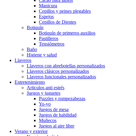
Cacao para labios
Manicura
Cepillos y peines plegables
Espejos
Cepillos de Dientes
Botiquín
Botiquín de primeros auxilios
Pastilleros
Tensiómetros
Baño
Higiene y salud
Llaveros
Llaveros con abrebotellas personalizados
Llaveros clásicos personalizados
Llaveros funcionales personalizados
Entretenimiento
Articulos anti estrés
Juegos y juguetes
Puzzles y rompezabezas
Yo-yo
Juegos de mesa
Juegos de habilidad
Muñecos
Juegos al aire libre
Verano y exterior