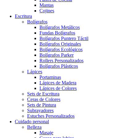
Mantas
Cojines
Escritura
Bolígrafos
Bolígrafos Metálicos
Fundas Bolígrafos
Bolígrafos Puntero Táctil
Bolígrafos Originales
Bolígrafos Ecológicos
Bolígrafos Parker
Rollers Personalizados
Bolígrafos Plásticos
Lápices
Portaminas
Lápices de Madera
Lápices de Colores
Sets de Escritura
Ceras de Colores
Sets de Pintura
Subrayadores
Estuches Personalizados
Cuidado personal
Belleza
Masaje