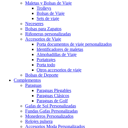
Maletas y Bolsas de Viaje
Trolleys
Bolsas de Viaje
Sets de viaje
Neceseres
Bolsas para Zapatos
Riñoneras personalizadas
Accesorios de Viaje
Porta documentos de viaje personalizados
Identificadores de maletas
Almohadillas de Viaje
Portatrajes
Porta todo
Otros accesorios de viaje
Bolsas de Deporte
Complementos
Paraguas
Paraguas Plegables
Paraguas Clásicos
Paraguas de Golf
Gafas de Sol Personalizadas
Fundas Gafas Personalizadas
Monederos Personalizados
Relojes pulsera
Accesorios Moda Personalizados