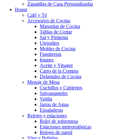
Zapatillas de Casa Personalizadas
Hogar
Café y Té
Accesorios de Cocina
Manoplas de Cocina
Tablas de Cortar
Sal y Pimienta
Utensilios
Moldes de Cocina
Fiambreras
Imanes
Aceite y Vinagre
Carro de la Compra
Delantales de Cocina
Menaje de Mesa
Cuchillos y Cubiertos
Salvamanteles
Vajilla
Jarras de Agua
Ensaladeras
Relojes y estaciones
Reloj de sobremesa
Estaciones meteorológicas
Relojes de pared
Vino y Bebidas