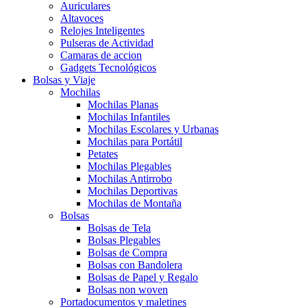
Auriculares
Altavoces
Relojes Inteligentes
Pulseras de Actividad
Camaras de accion
Gadgets Tecnológicos
Bolsas y Viaje
Mochilas
Mochilas Planas
Mochilas Infantiles
Mochilas Escolares y Urbanas
Mochilas para Portátil
Petates
Mochilas Plegables
Mochilas Antirrobo
Mochilas Deportivas
Mochilas de Montaña
Bolsas
Bolsas de Tela
Bolsas Plegables
Bolsas de Compra
Bolsas con Bandolera
Bolsas de Papel y Regalo
Bolsas non woven
Portadocumentos y maletines