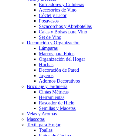
Enfriadores y Cubiteras
Accesorios de Vino
Cóctel y Licor
Posavasos
Sacacorchos y Abrebotellas
Cajas y Bolsas para Vino
Set de Vino
Decoración y Organización
Lámparas
Marcos para Fotos
Organización del Hogar
Huchas
Decoración de Pared
Joyeros
Adornos Decorativos
Bricolaje y Jardinería
Cintas Métricas
Herramientas
Rascador de Hielo
Semillas y Macetas
Velas y Aromas
Mascotas
Textil para Hogar
Toallas
Paños de Cocina