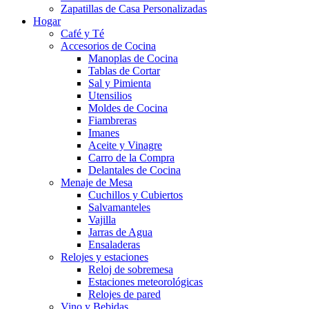
Zapatillas de Casa Personalizadas
Hogar
Café y Té
Accesorios de Cocina
Manoplas de Cocina
Tablas de Cortar
Sal y Pimienta
Utensilios
Moldes de Cocina
Fiambreras
Imanes
Aceite y Vinagre
Carro de la Compra
Delantales de Cocina
Menaje de Mesa
Cuchillos y Cubiertos
Salvamanteles
Vajilla
Jarras de Agua
Ensaladeras
Relojes y estaciones
Reloj de sobremesa
Estaciones meteorológicas
Relojes de pared
Vino y Bebidas