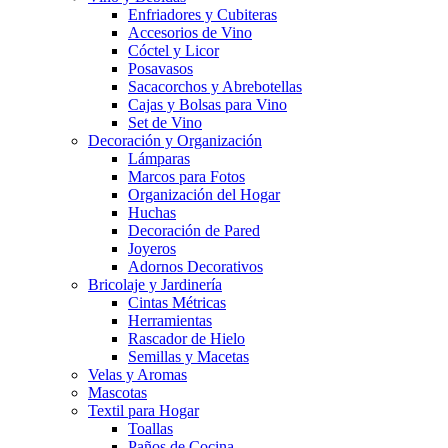
Enfriadores y Cubiteras
Accesorios de Vino
Cóctel y Licor
Posavasos
Sacacorchos y Abrebotellas
Cajas y Bolsas para Vino
Set de Vino
Decoración y Organización
Lámparas
Marcos para Fotos
Organización del Hogar
Huchas
Decoración de Pared
Joyeros
Adornos Decorativos
Bricolaje y Jardinería
Cintas Métricas
Herramientas
Rascador de Hielo
Semillas y Macetas
Velas y Aromas
Mascotas
Textil para Hogar
Toallas
Paños de Cocina