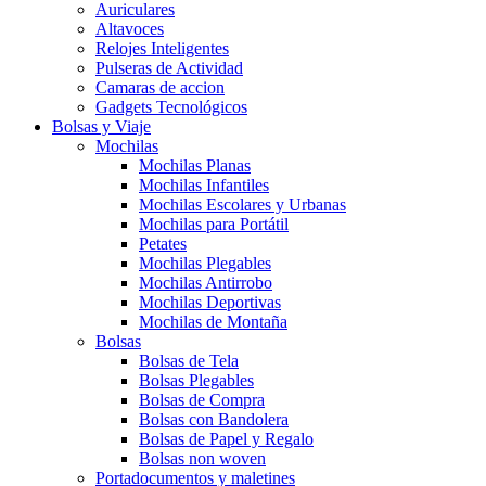
Auriculares
Altavoces
Relojes Inteligentes
Pulseras de Actividad
Camaras de accion
Gadgets Tecnológicos
Bolsas y Viaje
Mochilas
Mochilas Planas
Mochilas Infantiles
Mochilas Escolares y Urbanas
Mochilas para Portátil
Petates
Mochilas Plegables
Mochilas Antirrobo
Mochilas Deportivas
Mochilas de Montaña
Bolsas
Bolsas de Tela
Bolsas Plegables
Bolsas de Compra
Bolsas con Bandolera
Bolsas de Papel y Regalo
Bolsas non woven
Portadocumentos y maletines