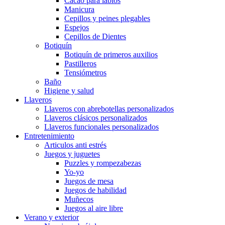
Cacao para labios
Manicura
Cepillos y peines plegables
Espejos
Cepillos de Dientes
Botiquín
Botiquín de primeros auxilios
Pastilleros
Tensiómetros
Baño
Higiene y salud
Llaveros
Llaveros con abrebotellas personalizados
Llaveros clásicos personalizados
Llaveros funcionales personalizados
Entretenimiento
Articulos anti estrés
Juegos y juguetes
Puzzles y rompezabezas
Yo-yo
Juegos de mesa
Juegos de habilidad
Muñecos
Juegos al aire libre
Verano y exterior