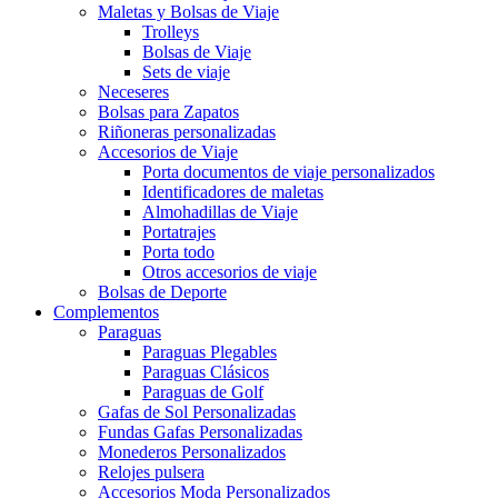
Maletas y Bolsas de Viaje
Trolleys
Bolsas de Viaje
Sets de viaje
Neceseres
Bolsas para Zapatos
Riñoneras personalizadas
Accesorios de Viaje
Porta documentos de viaje personalizados
Identificadores de maletas
Almohadillas de Viaje
Portatrajes
Porta todo
Otros accesorios de viaje
Bolsas de Deporte
Complementos
Paraguas
Paraguas Plegables
Paraguas Clásicos
Paraguas de Golf
Gafas de Sol Personalizadas
Fundas Gafas Personalizadas
Monederos Personalizados
Relojes pulsera
Accesorios Moda Personalizados