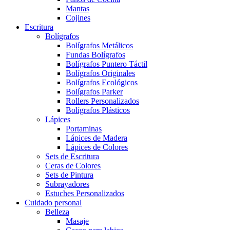
Mantas
Cojines
Escritura
Bolígrafos
Bolígrafos Metálicos
Fundas Bolígrafos
Bolígrafos Puntero Táctil
Bolígrafos Originales
Bolígrafos Ecológicos
Bolígrafos Parker
Rollers Personalizados
Bolígrafos Plásticos
Lápices
Portaminas
Lápices de Madera
Lápices de Colores
Sets de Escritura
Ceras de Colores
Sets de Pintura
Subrayadores
Estuches Personalizados
Cuidado personal
Belleza
Masaje