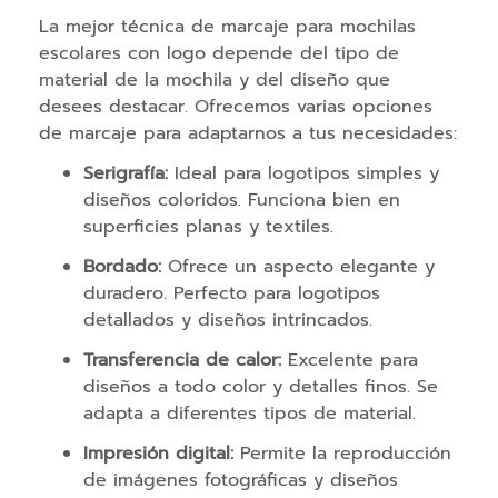
n
La mejor técnica de marcaje para mochilas
a
escolares con logo depende del tipo de
l
material de la mochila y del diseño que
i
desees destacar. Ofrecemos varias opciones
z
de marcaje para adaptarnos a tus necesidades:
a
d
Serigrafía:
Ideal para logotipos simples y
o
diseños coloridos. Funciona bien en
s
superficies planas y textiles.
Bordado:
Ofrece un aspecto elegante y
P
duradero. Perfecto para logotipos
u
detallados y diseños intrincados.
e
r
Transferencia de calor:
Excelente para
t
diseños a todo color y detalles finos. Se
o
adapta a diferentes tipos de material.
s
Impresión digital:
Permite la reproducción
H
de imágenes fotográficas y diseños
u