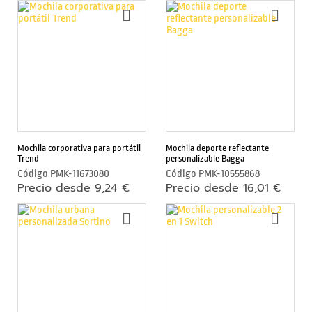
e
AÑADIR
AÑAD
r
A
A
n
LA
LA
a
LISTA
LIST
s
DE
DE
DESEOS
DESE
A
c
c
e
s
Mochila corporativa para portátil
Mochila deporte reflectante
o
Trend
personalizable Bagga
r
Código
PMK-11673080
Código
PMK-10555868
i
Precio desde 9,24 €
Precio desde 16,01 €
o
AÑADIR
AÑAD
s
A
A
p
LA
LA
a
LISTA
LIST
r
DE
DE
a
DESEOS
DESE
m
ó