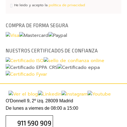
w
He leido y acepto la
política de privacidad
e
b
c
COMPRA DE FORMA SEGURA
a
m
F
NUESTROS CERTIFICADOS DE CONFIANZA
u
n
d
a
s
p
o
O'Donnell 9, 2º izq. 28009 Madrid
r
De lunes a viernes de 08:00 a 15:00
t
á
911 590 909
t