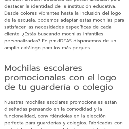
destacar la identidad de la institución educativa.
r
Desde colores vibrantes hasta la inclusión del logo
g
de la escuela, podemos adaptar estas mochilas para
a
satisfacer las necesidades específicas de cada
d
cliente. ¿Estás buscando mochilas infantiles
o
personalizadas? En pmkIDEAS disponemos de un
r
amplio catálogo para los más peques.
e
s
Mochilas escolares
C
promocionales con el logo
a
r
de tu guardería o colegio
g
a
Nuestras mochilas escolares promocionales están
d
diseñadas pensando en la comodidad y la
o
funcionalidad, convirtiéndolas en la elección
r
perfecta para guarderías y colegios. Fabricadas con
e