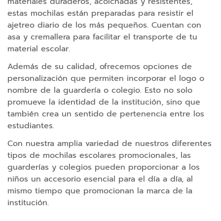
materiales duraderos, acolchadas y resistentes,
s
estas mochilas están preparadas para resistir el
I
ajetreo diario de los más pequeños. Cuentan con
n
asa y cremallera para facilitar el transporte de tu
a
material escolar.
l
á
Además de su calidad, ofrecemos opciones de
m
personalización que permiten incorporar el logo o
b
nombre de la guardería o colegio. Esto no solo
r
promueve la identidad de la institución, sino que
i
también crea un sentido de pertenencia entre los
c
estudiantes.
o
Con nuestra amplia variedad de nuestros diferentes
s
tipos de mochilas escolares promocionales, las
guarderías y colegios pueden proporcionar a los
C
niños un accesorio esencial para el día a día, al
o
mismo tiempo que promocionan la marca de la
r
institución.
d
o