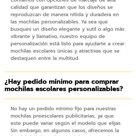
i
calidad que garantizan que los diseños se
o
reproduzcan de manera nítida y duradera en
s
las mochilas personalizables. Ya sea que
o
busques un diseño elegante y sutil o algo más
r
d
vibrante y llamativo, nuestro equipo de
e
personalización está listo para ayudarte a crear
n
mochilas escolares únicas y atractivas que se
a
destaquen entre la multitud.
d
o
r
¿Hay pedido mínimo para comprar
R
mochilas escolares personalizables?
a
t
o
No hay un pedido mínimo fijo para nuestras
n
mochilas preescolares publicitarias, ya que
e
este puede variar según el modelo que elijas.
s
Sin embargo, en algunos casos, ofrecemos la