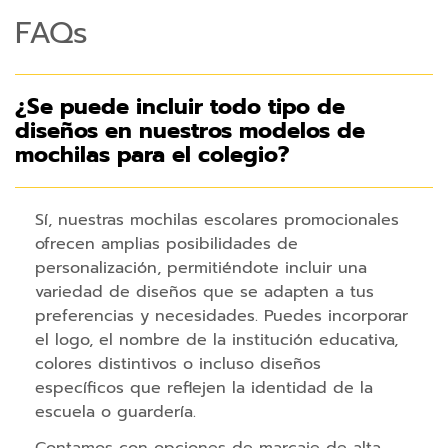
n
FAQs
e
s
p
¿Se puede incluir todo tipo de
a
diseños en nuestros modelos de
r
mochilas para el colegio?
a
m
ó
Sí, nuestras mochilas escolares promocionales
v
ofrecen amplias posibilidades de
i
personalización, permitiéndote incluir una
l
variedad de diseños que se adapten a tus
preferencias y necesidades. Puedes incorporar
A
el logo, el nombre de la institución educativa,
c
colores distintivos o incluso diseños
c
e
específicos que reflejen la identidad de la
s
escuela o guardería.
o
r
Contamos con opciones de marcaje de alta