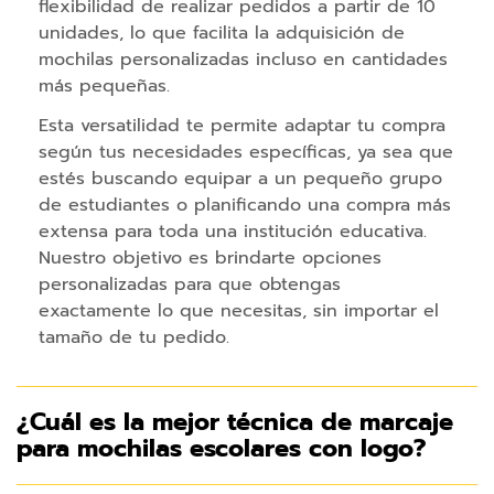
flexibilidad de realizar pedidos a partir de 10
P
unidades, lo que facilita la adquisición de
u
mochilas personalizadas incluso en cantidades
n
más pequeñas.
t
Esta versatilidad te permite adaptar tu compra
e
según tus necesidades específicas, ya sea que
r
estés buscando equipar a un pequeño grupo
o
de estudiantes o planificando una compra más
s
extensa para toda una institución educativa.
l
Nuestro objetivo es brindarte opciones
á
personalizadas para que obtengas
s
exactamente lo que necesitas, sin importar el
e
tamaño de tu pedido.
r
p
e
¿Cuál es la mejor técnica de marcaje
r
para mochilas escolares con logo?
s
o