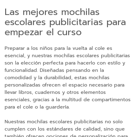
p
Las mejores mochilas
a
escolares publicitarias para
r
a
empezar el curso
t
a
Preparar a los niños para la vuelta al cole es
b
esencial, y nuestras mochilas escolares publicitarias
l
son la elección perfecta para hacerlo con estilo y
e
funcionalidad. Diseñadas pensando en la
t
comodidad y la durabilidad, estas mochilas
personalizadas ofrecen el espacio necesario para
C
llevar libros, cuadernos y otros elementos
a
esenciales, gracias a la multitud de compartimentos
b
para el cole o la guardería.
l
e
Nuestras mochilas escolares publicitarias no solo
s
cumplen con los estándares de calidad, sino que
C
también ofrecen opciones de personalización para
a