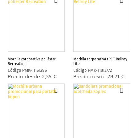
A
A
s
LA
LA
c
LISTA
LIST
á
DE
DE
DESEOS
DESE
m
a
r
a
m
Mochila corporativa poliéster
Mochila corporativa rPET Bellroy
ó
Recreation
Lite
v
Código
PMK-11151295
Código
PMK-11813772
Precio desde 2,35 €
Precio desde 78,71 €
i
l
AÑADIR
AÑAD
A
A
LA
LA
S
LISTA
LIST
o
DE
DE
DESEOS
DESE
p
o
r
t