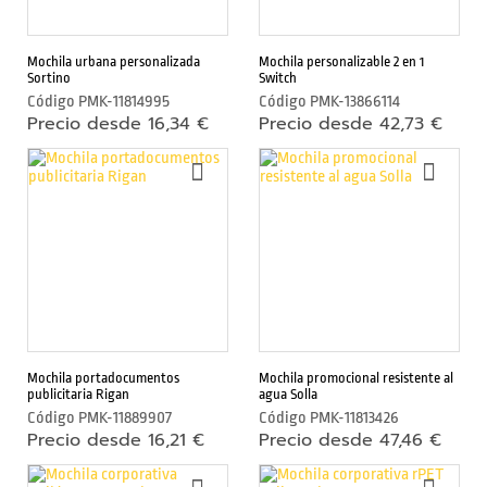
v
i
l
Mochila urbana personalizada
Mochila personalizable 2 en 1
y
Sortino
Switch
t
Código
PMK-11814995
Código
PMK-13866114
a
Precio desde 16,34 €
Precio desde 42,73 €
b
l
AÑADIR
AÑAD
e
A
A
t
LA
LA
s
LISTA
LIST
DE
DE
DESEOS
DESE
A
c
c
e
s
Mochila portadocumentos
Mochila promocional resistente al
o
publicitaria Rigan
agua Solla
Código
PMK-11889907
Código
PMK-11813426
r
Precio desde 16,21 €
Precio desde 47,46 €
i
o
AÑADIR
AÑAD