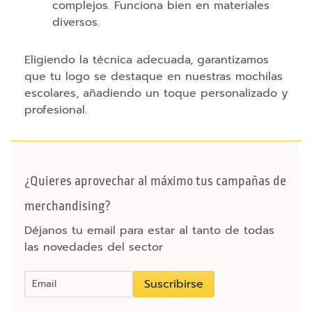
complejos. Funciona bien en materiales
b
diversos.
U
S
Eligiendo la técnica adecuada, garantizamos
B
que tu logo se destaque en nuestras mochilas
escolares, añadiendo un toque personalizado y
T
profesional.
a
p
a
s
e
¿Quieres aprovechar al máximo tus campañas de
g
merchandising?
u
Déjanos tu email para estar al tanto de todas
r
las novedades del sector
i
d
a
Suscribirse
d