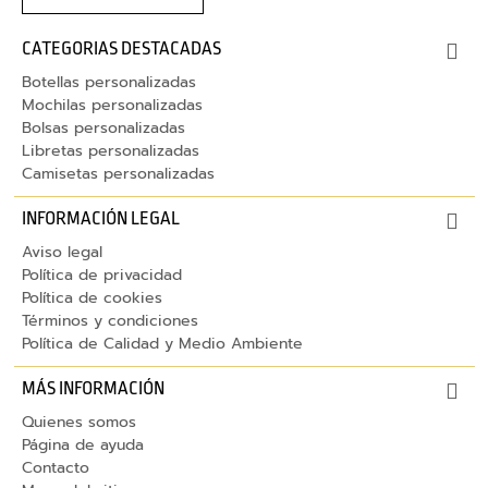
i
l
CATEGORIAS DESTACADAS
Botellas personalizadas
T
Mochilas personalizadas
e
Bolsas personalizadas
c
Libretas personalizadas
l
Camisetas personalizadas
a
INFORMACIÓN LEGAL
d
o
Aviso legal
s
Política de privacidad
Política de cookies
Términos y condiciones
A
Política de Calidad y Medio Ambiente
u
r
i
MÁS INFORMACIÓN
c
Quienes somos
u
Página de ayuda
l
Contacto
a