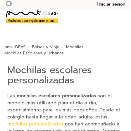
Iniciar sesión
Mi presupu
Mi cesta
Bolsas
Botellas
pmk IDEAS
Bolsas y Viaje
Mochilas
Mochilas Escolares y Urbanas
Cuadernos
Mochilas escolares
Mochilas
personalizadas
Sudaderas
Las
mochilas escolares personalizadas
son el
Tazas
modelo más utilizado para el día a día,
especialmente para los más pequeños. Desde el
Tecnología
colegio hasta llegar a la edad adulta, estas
mochilas personalizadas
nos han acompañado a
M