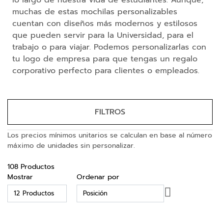
lo largo de nuestra vida de estudiantes. Aunque,
e
muchas de estas mochilas personalizables
m
cuentan con diseños más modernos y estilosos
o
r
que pueden servir para la Universidad, para el
i
trabajo o para viajar. Podemos personalizarlas con
a
tu logo de empresa para que tengas un regalo
s
corporativo perfecto para clientes o empleados.
U
S
B
FILTROS
B
a
t
Los precios mínimos unitarios se calculan en base al número
e
máximo de unidades sin personalizar.
r
í
108
Productos
a
Mostrar
Ordenar por
s
Fijar
E
Dirección
x
Descendente
t