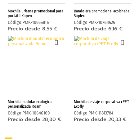
e
Mochila urbana promocional para
Bandolera promocional acolchada
s
portátil Kopen
Soplex
m
Código
PMK-10555816
Código
PMK-10764525
Precio desde 8,55 €
Precio desde 6,16 €
ó
v
AÑADIR
AÑAD
i
A
A
LA
LA
l
LISTA
LIST
y
DE
DE
t
DESEOS
DESE
a
b
l
e
Mochila modular ecológica
Mochila de viaje corporativa rPET
t
personalizada Roam
Ecofly
Código
PMK-10646109
Código
PMK-11813784
F
Precio desde 28,80 €
Precio desde 20,33 €
u
n