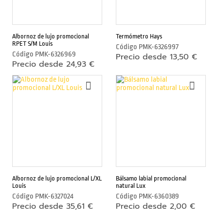
e
s
m
Albornoz de lujo promocional
Termómetro Hays
RPET S/M Louis
ó
Código
PMK-6326997
Código
PMK-6326969
Precio desde 13,50 €
v
Precio desde 24,93 €
i
l
AÑADIR
AÑAD
A
A
y
LA
LA
t
LISTA
LIST
a
DE
DE
DESEOS
DESE
b
l
e
t
Albornoz de lujo promocional L/XL
Bálsamo labial promocional
F
Louis
natural Lux
Código
PMK-6327024
Código
PMK-6360389
u
Precio desde 35,61 €
Precio desde 2,00 €
n