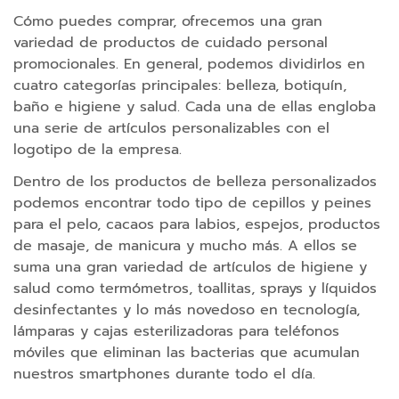
s
Cómo puedes comprar, ofrecemos una gran
I
variedad de productos de cuidado personal
n
promocionales. En general, podemos dividirlos en
a
cuatro categorías principales: belleza, botiquín,
l
baño e higiene y salud. Cada una de ellas engloba
á
una serie de artículos personalizables con el
m
logotipo de la empresa.
b
r
Dentro de los productos de belleza personalizados
i
podemos encontrar todo tipo de cepillos y peines
c
para el pelo, cacaos para labios, espejos, productos
o
de masaje, de manicura y mucho más. A ellos se
s
suma una gran variedad de artículos de higiene y
salud como termómetros, toallitas, sprays y líquidos
C
desinfectantes y lo más novedoso en tecnología,
o
lámparas y cajas esterilizadoras para teléfonos
r
móviles que eliminan las bacterias que acumulan
d
nuestros smartphones durante todo el día.
o