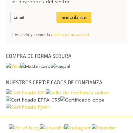
las novedades del sector
b
U
Suscribirse
S
B
He leido y acepto la
política de privacidad
T
a
p
COMPRA DE FORMA SEGURA
a
s
e
NUESTROS CERTIFICADOS DE CONFIANZA
g
u
r
i
d
a
d