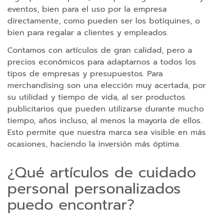
eventos, bien para el uso por la empresa
r
directamente, como pueden ser los botiquines, o
g
bien para regalar a clientes y empleados.
a
d
Contamos con artículos de gran calidad, pero a
o
precios económicos para adaptarnos a todos los
r
tipos de empresas y presupuestos. Para
e
merchandising son una elección muy acertada, por
s
su utilidad y tiempo de vida, al ser productos
publicitarios que pueden utilizarse durante mucho
C
tiempo, años incluso, al menos la mayoría de ellos.
a
Esto permite que nuestra marca sea visible en más
r
ocasiones, haciendo la inversión más óptima.
g
a
¿Qué artículos de cuidado
d
personal personalizados
o
r
puedo encontrar?
e