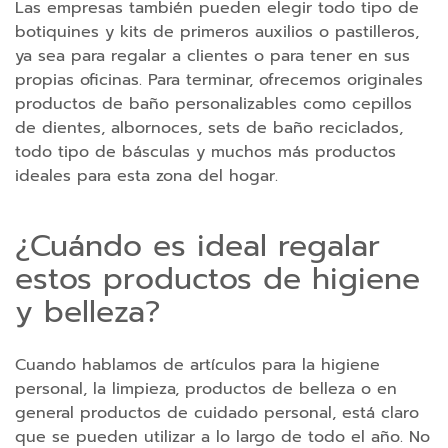
Las empresas también pueden elegir todo tipo de
n
botiquines y kits de primeros auxilios o pastilleros,
e
ya sea para regalar a clientes o para tener en sus
s
propias oficinas. Para terminar, ofrecemos originales
p
productos de baño personalizables como cepillos
a
de dientes, albornoces, sets de baño reciclados,
r
todo tipo de básculas y muchos más productos
a
ideales para esta zona del hogar.
m
ó
v
¿Cuándo es ideal regalar
i
estos productos de higiene
l
y belleza?
A
c
Cuando hablamos de artículos para la higiene
c
e
personal, la limpieza, productos de belleza o en
s
general productos de cuidado personal, está claro
o
que se pueden utilizar a lo largo de todo el año. No
r