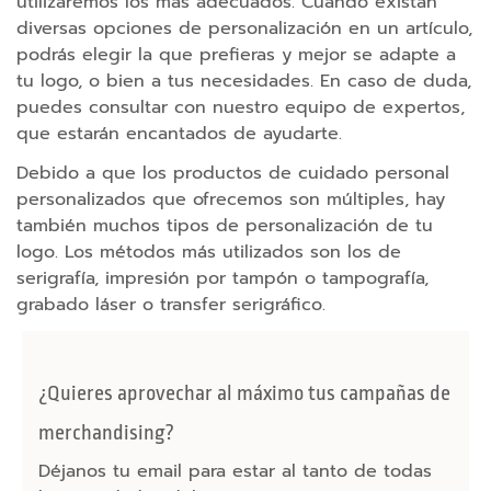
utilizaremos los más adecuados. Cuando existan
n
diversas opciones de personalización en un artículo,
a
podrás elegir la que prefieras y mejor se adapte a
l
tu logo, o bien a tus necesidades. En caso de duda,
i
puedes consultar con nuestro equipo de expertos,
z
que estarán encantados de ayudarte.
a
d
Debido a que los productos de cuidado personal
o
personalizados que ofrecemos son múltiples, hay
s
también muchos tipos de personalización de tu
logo. Los métodos más utilizados son los de
P
serigrafía, impresión por tampón o tampografía,
u
grabado láser o transfer serigráfico.
e
r
t
¿Quieres aprovechar al máximo tus campañas de
o
s
merchandising?
H
Déjanos tu email para estar al tanto de todas
u