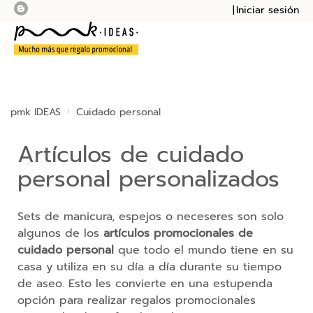
Iniciar sesión
Mi presupu
Mi cesta
Bolsas
Botellas
pmk IDEAS
Cuidado personal
Cuadernos
Artículos de cuidado
personal personalizados
Mochilas
Sudaderas
Sets de manicura, espejos o neceseres son solo
algunos de los
artículos promocionales de
Tazas
cuidado personal
que todo el mundo tiene en su
casa y utiliza en su día a día durante su tiempo
Tecnología
de aseo. Esto les convierte en una estupenda
opción para realizar regalos promocionales
M