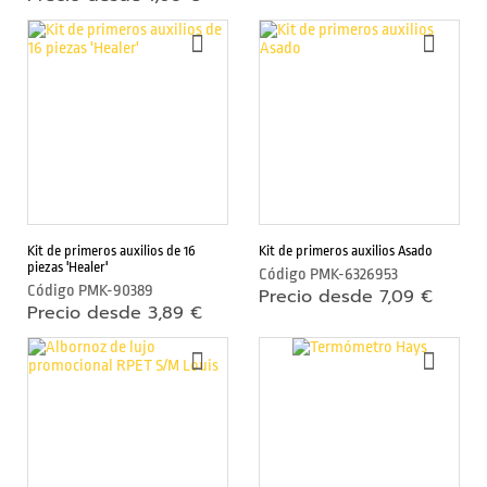
s
AÑADIR
AÑAD
c
A
A
á
LA
LA
LISTA
LIST
m
DE
DE
a
DESEOS
DESE
r
a
m
ó
v
Kit de primeros auxilios de 16
Kit de primeros auxilios Asado
piezas 'Healer'
i
Código
PMK-6326953
Código
PMK-90389
Precio desde 7,09 €
l
Precio desde 3,89 €
S
AÑADIR
AÑAD
A
A
o
LA
LA
p
LISTA
LIST
DE
DE
o
DESEOS
DESE
r
t