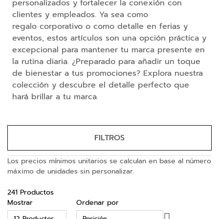
personalizados y fortalecer la conexión con
e
m
clientes y empleados. Ya sea como
o
regalo corporativo o como detalle en ferias y
r
eventos, estos artículos son una opción práctica y
i
excepcional para mantener tu marca presente en
a
la rutina diaria. ¿Preparado para añadir un toque
s
U
de bienestar a tus promociones? Explora nuestra
S
colección y descubre el detalle perfecto que
B
hará brillar a tu marca.
B
a
t
FILTROS
e
r
Los precios mínimos unitarios se calculan en base al número
í
máximo de unidades sin personalizar.
a
s
E
241
Productos
x
Mostrar
Ordenar por
t
Fijar