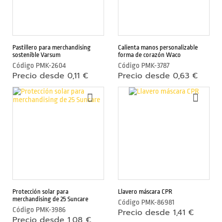
v
i
l
y
t
Pastillero para merchandising
Calienta manos personalizable
a
sostenible Varsum
forma de corazón Waco
b
Código
PMK-2604
Código
PMK-3787
l
Precio desde 0,11 €
Precio desde 0,63 €
e
t
AÑADIR
AÑAD
s
A
A
LA
LA
LISTA
LIST
A
DE
DE
c
DESEOS
DESE
c
e
s
o
r
Protección solar para
Llavero máscara CPR
merchandising de 25 Suncare
Código
PMK-86981
i
Código
PMK-3986
Precio desde 1,41 €
o
Precio desde 1,08 €