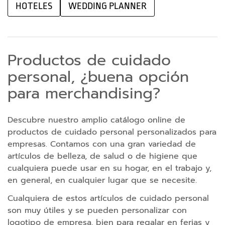
HOTELES
WEDDING PLANNER
p
a
r
a
Productos de cuidado
t
a
personal, ¿buena opción
b
para merchandising?
l
e
t
Descubre nuestro amplio catálogo online de
productos de cuidado personal personalizados para
C
empresas. Contamos con una gran variedad de
a
artículos de belleza, de salud o de higiene que
b
cualquiera puede usar en su hogar, en el trabajo y,
l
en general, en cualquier lugar que se necesite.
e
Cualquiera de estos artículos de cuidado personal
s
son muy útiles y se pueden personalizar con
C
logotipo de empresa, bien para regalar en ferias y
a