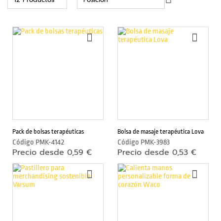
e
Dirección
r
Descendente
n
a
AÑADIR
AÑAD
s
A
A
LA
LA
LISTA
LIST
A
DE
DE
c
DESEOS
DESE
c
e
s
o
r
i
Pack de bolsas terapéuticas
Bolsa de masaje terapéutica Lova
o
Código
PMK-4142
Código
PMK-3983
Precio desde 0,59 €
Precio desde 0,53 €
s
p
AÑADIR
AÑAD
a
A
A
r
LA
LA
a
LISTA
LIST
m
DE
DE
ó
DESEOS
DESE