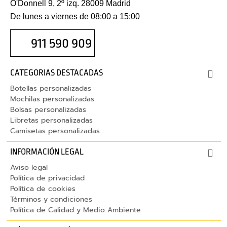
w
O'Donnell 9, 2º izq. 28009 Madrid
e
De lunes a viernes de 08:00 a 15:00
b
c
911 590 909
a
m
CATEGORIAS DESTACADAS
F
Botellas personalizadas
u
Mochilas personalizadas
Bolsas personalizadas
n
Libretas personalizadas
d
Camisetas personalizadas
a
s
INFORMACIÓN LEGAL
p
Aviso legal
o
Política de privacidad
r
Política de cookies
t
Términos y condiciones
á
Política de Calidad y Medio Ambiente
t