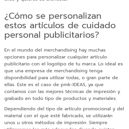
P
¿Cómo se personalizan
u
n
estos artículos de cuidado
t
personal publicitarios?
e
r
o
En el mundo del merchandising hay muchas
s
opciones para personalizar cualquier artículo
l
publicitario con el logotipo de tu marca. Lo ideal es
á
que una empresa de merchandising tenga
s
disponibilidad para utilizar todas, o gran parte de
e
ellas. Este es el caso de pmk-IDEAS, ya que
r
contamos con las mejores técnicas de impresión y
p
grabado en todo tipo de productos y materiales.
e
Dependiendo del tipo de artículo promocional y del
r
material con el que esté fabricado, se utilizarán
s
unos u otros métodos de impresión. Siempre
o