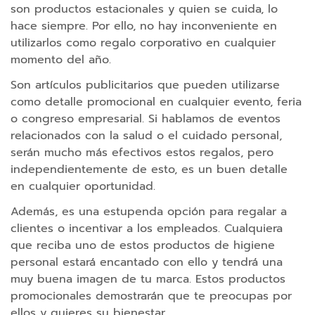
son productos estacionales y quien se cuida, lo
i
hace siempre. Por ello, no hay inconveniente en
o
s
utilizarlos como regalo corporativo en cualquier
o
momento del año.
r
d
Son artículos publicitarios que pueden utilizarse
e
como detalle promocional en cualquier evento, feria
n
o congreso empresarial. Si hablamos de eventos
a
relacionados con la salud o el cuidado personal,
d
serán mucho más efectivos estos regalos, pero
o
r
independientemente de esto, es un buen detalle
en cualquier oportunidad.
R
Además, es una estupenda opción para regalar a
a
clientes o incentivar a los empleados. Cualquiera
t
que reciba uno de estos productos de higiene
o
personal estará encantado con ello y tendrá una
n
muy buena imagen de tu marca. Estos productos
e
promocionales demostrarán que te preocupas por
s
ellos y quieres su bienestar.