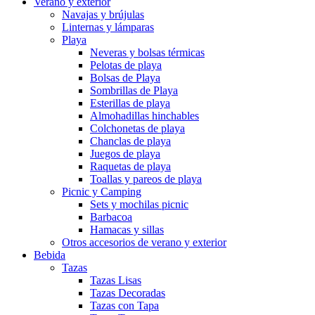
Verano y exterior
Navajas y brújulas
Linternas y lámparas
Playa
Neveras y bolsas térmicas
Pelotas de playa
Bolsas de Playa
Sombrillas de Playa
Esterillas de playa
Almohadillas hinchables
Colchonetas de playa
Chanclas de playa
Juegos de playa
Raquetas de playa
Toallas y pareos de playa
Picnic y Camping
Sets y mochilas picnic
Barbacoa
Hamacas y sillas
Otros accesorios de verano y exterior
Bebida
Tazas
Tazas Lisas
Tazas Decoradas
Tazas con Tapa