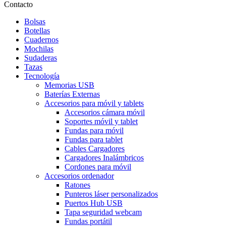
Contacto
Bolsas
Botellas
Cuadernos
Mochilas
Sudaderas
Tazas
Tecnología
Memorias USB
Baterías Externas
Accesorios para móvil y tablets
Accesorios cámara móvil
Soportes móvil y tablet
Fundas para móvil
Fundas para tablet
Cables Cargadores
Cargadores Inalámbricos
Cordones para móvil
Accesorios ordenador
Ratones
Punteros láser personalizados
Puertos Hub USB
Tapa seguridad webcam
Fundas portátil