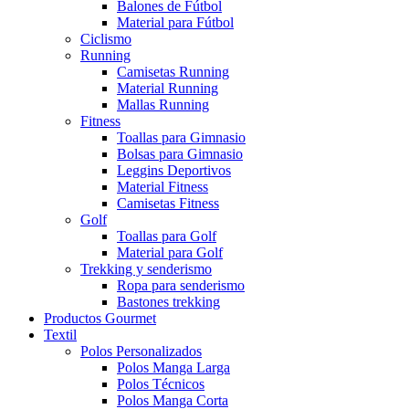
Balones de Fútbol
Material para Fútbol
Ciclismo
Running
Camisetas Running
Material Running
Mallas Running
Fitness
Toallas para Gimnasio
Bolsas para Gimnasio
Leggins Deportivos
Material Fitness
Camisetas Fitness
Golf
Toallas para Golf
Material para Golf
Trekking y senderismo
Ropa para senderismo
Bastones trekking
Productos Gourmet
Textil
Polos Personalizados
Polos Manga Larga
Polos Técnicos
Polos Manga Corta