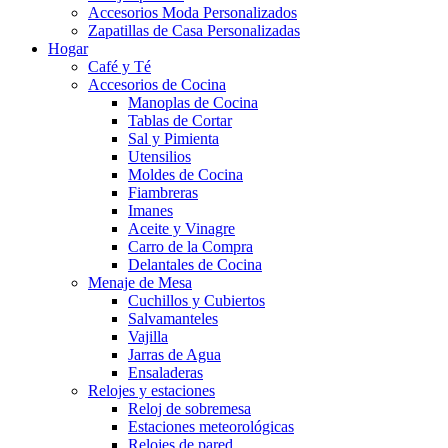
Accesorios Moda Personalizados
Zapatillas de Casa Personalizadas
Hogar
Café y Té
Accesorios de Cocina
Manoplas de Cocina
Tablas de Cortar
Sal y Pimienta
Utensilios
Moldes de Cocina
Fiambreras
Imanes
Aceite y Vinagre
Carro de la Compra
Delantales de Cocina
Menaje de Mesa
Cuchillos y Cubiertos
Salvamanteles
Vajilla
Jarras de Agua
Ensaladeras
Relojes y estaciones
Reloj de sobremesa
Estaciones meteorológicas
Relojes de pared