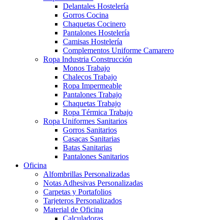
Delantales Hostelería
Gorros Cocina
Chaquetas Cocinero
Pantalones Hostelería
Camisas Hostelería
Complementos Uniforme Camarero
Ropa Industria Construcción
Monos Trabajo
Chalecos Trabajo
Ropa Impermeable
Pantalones Trabajo
Chaquetas Trabajo
Ropa Térmica Trabajo
Ropa Uniformes Sanitarios
Gorros Sanitarios
Casacas Sanitarias
Batas Sanitarias
Pantalones Sanitarios
Oficina
Alfombrillas Personalizadas
Notas Adhesivas Personalizadas
Carpetas y Portafolios
Tarjeteros Personalizados
Material de Oficina
Calculadoras