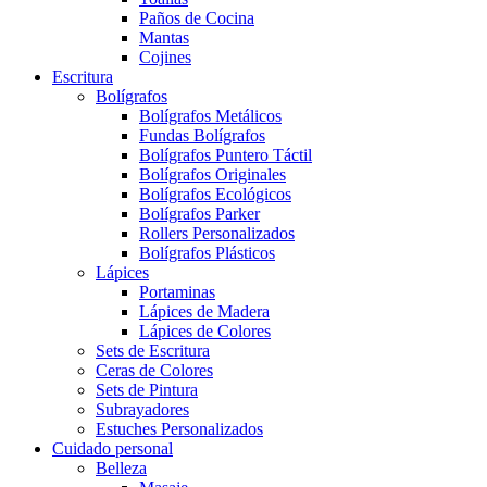
Paños de Cocina
Mantas
Cojines
Escritura
Bolígrafos
Bolígrafos Metálicos
Fundas Bolígrafos
Bolígrafos Puntero Táctil
Bolígrafos Originales
Bolígrafos Ecológicos
Bolígrafos Parker
Rollers Personalizados
Bolígrafos Plásticos
Lápices
Portaminas
Lápices de Madera
Lápices de Colores
Sets de Escritura
Ceras de Colores
Sets de Pintura
Subrayadores
Estuches Personalizados
Cuidado personal
Belleza