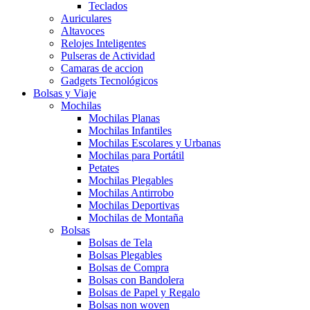
Teclados
Auriculares
Altavoces
Relojes Inteligentes
Pulseras de Actividad
Camaras de accion
Gadgets Tecnológicos
Bolsas y Viaje
Mochilas
Mochilas Planas
Mochilas Infantiles
Mochilas Escolares y Urbanas
Mochilas para Portátil
Petates
Mochilas Plegables
Mochilas Antirrobo
Mochilas Deportivas
Mochilas de Montaña
Bolsas
Bolsas de Tela
Bolsas Plegables
Bolsas de Compra
Bolsas con Bandolera
Bolsas de Papel y Regalo
Bolsas non woven