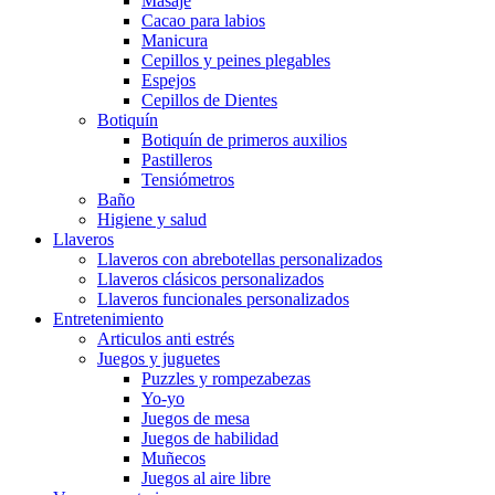
Masaje
Cacao para labios
Manicura
Cepillos y peines plegables
Espejos
Cepillos de Dientes
Botiquín
Botiquín de primeros auxilios
Pastilleros
Tensiómetros
Baño
Higiene y salud
Llaveros
Llaveros con abrebotellas personalizados
Llaveros clásicos personalizados
Llaveros funcionales personalizados
Entretenimiento
Articulos anti estrés
Juegos y juguetes
Puzzles y rompezabezas
Yo-yo
Juegos de mesa
Juegos de habilidad
Muñecos
Juegos al aire libre