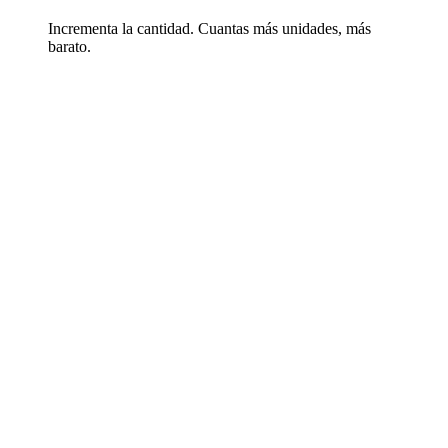
Incrementa la cantidad. Cuantas más unidades, más
barato.
Ver detalle
Añadir a la Lista de Deseos
Barra labial cacao personalizada Gloss
Código
PMK-3510
Precio desde 0,26 €
Ver detalle
Añadir a la Lista de Deseos
Bálsamo labial publicitario acabado UV
Código
PMK-4509
Precio desde 0,55 €
Ver detalle
Añadir a la Lista de Deseos
Bálsamo personalizado caja cúbica Lips
Código
PMK-4670