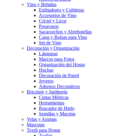
Vino y Bebidas
Enfriadores y Cubiteras
Accesorios de Vino
Cóctel y Licor
Posavasos
Sacacorchos y Abrebotellas
Cajas y Bolsas para Vino
Set de Vino
Decoración y Organización
Lámparas
Marcos para Fotos
Organización del Hogar
Huchas
Decoración de Pared
Joyeros
Adornos Decorativos
Bricolaje y Jardinería
Cintas Métricas
Herramientas
Rascador de Hielo
Semillas y Macetas
Velas y Aromas
Mascotas
Textil para Hogar
Toallas