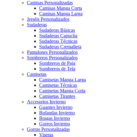
Camisas Personalizadas
Camisas Manga Corta
Camisas Manga Larga
Jerséis Personalizados
Sudaderas
Sudaderas Básicas
Sudaderas Capucha
Sudaderas Técnicas
Sudaderas Cremallera
Pantalones Personalizados
Sombreros Personalizados
Sombreros de Paja
Sombreros de Tela
Camisetas
Camisetas Manga Larga
Camisetas Técnicas
Camisetas Manga Corta
Camisetas Tirantes
Accesorios Invierno
Guantes Invierno
Bufandas Invierno
Bragas Invierno
Gorros Invierno
Gorras Personalizadas
Viseras