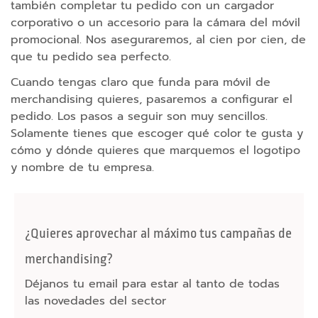
también completar tu pedido con un cargador
n
corporativo o un accesorio para la cámara del móvil
a
promocional. Nos aseguraremos, al cien por cien, de
l
que tu pedido sea perfecto.
i
z
Cuando tengas claro que funda para móvil de
a
merchandising quieres, pasaremos a configurar el
d
pedido. Los pasos a seguir son muy sencillos.
o
Solamente tienes que escoger qué color te gusta y
s
cómo y dónde quieres que marquemos el logotipo
y nombre de tu empresa.
P
u
e
r
¿Quieres aprovechar al máximo tus campañas de
t
merchandising?
o
s
Déjanos tu email para estar al tanto de todas
H
las novedades del sector
u