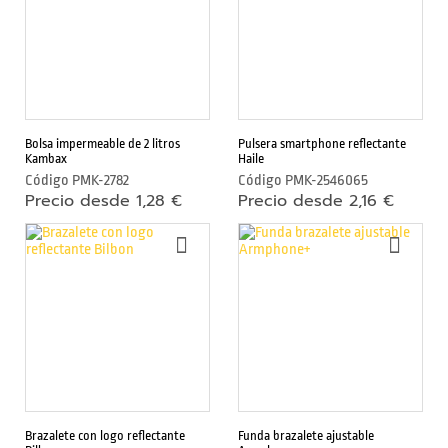
s
DE
DE
DESEOS
DESE
c
á
m
a
r
Bolsa impermeable de 2 litros
Pulsera smartphone reflectante
a
Kambax
Haile
m
Código
PMK-2782
Código
PMK-2546065
Precio desde 1,28 €
Precio desde 2,16 €
ó
v
AÑADIR
AÑAD
i
A
A
LA
LA
l
LISTA
LIST
DE
DE
DESEOS
DESE
S
o
p
o
r
Brazalete con logo reflectante
Funda brazalete ajustable
t