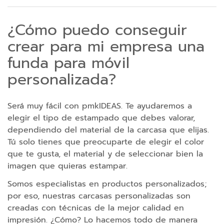
p
a
¿Cómo puedo conseguir
r
crear para mi empresa una
a
t
funda para móvil
a
personalizada?
b
l
e
Será muy fácil con pmkIDEAS. Te ayudaremos a
t
elegir el tipo de estampado que debes valorar,
dependiendo del material de la carcasa que elijas.
C
Tú solo tienes que preocuparte de elegir el color
a
que te gusta, el material y de seleccionar bien la
b
imagen que quieras estampar.
l
Somos especialistas en productos personalizados;
e
por eso, nuestras carcasas personalizadas son
s
creadas con técnicas de la mejor calidad en
C
impresión. ¿Cómo? Lo hacemos todo de manera
a