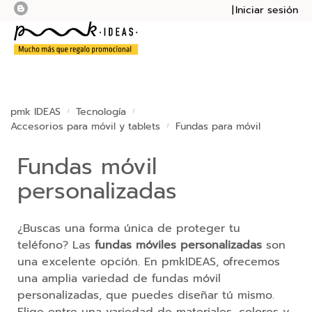
Iniciar sesión
Mi presupu
Mi cesta
Bolsas
Botellas
pmk IDEAS
Tecnología
Accesorios para móvil y tablets
Fundas para móvil
Cuadernos
Fundas móvil
Mochilas
personalizadas
Sudaderas
¿Buscas una forma única de proteger tu
Tazas
teléfono? Las
fundas móviles personalizadas
son
una excelente opción. En pmkIDEAS, ofrecemos
Tecnología
una amplia variedad de fundas móvil
personalizadas, que puedes diseñar tú mismo.
M