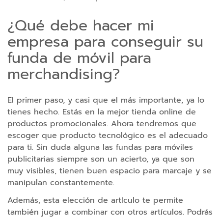
P
¿Qué debe hacer mi
u
empresa para conseguir su
n
t
funda de móvil para
e
merchandising?
r
o
s
El primer paso, y casi que el más importante, ya lo
l
tienes hecho. Estás en la mejor tienda online de
á
productos promocionales. Ahora tendremos que
s
escoger que producto tecnológico es el adecuado
e
para ti. Sin duda alguna las fundas para móviles
r
publicitarias siempre son un acierto, ya que son
p
muy visibles, tienen buen espacio para marcaje y se
e
manipulan constantemente.
r
Además, esta elección de artículo te permite
s
también jugar a combinar con otros artículos. Podrás
o