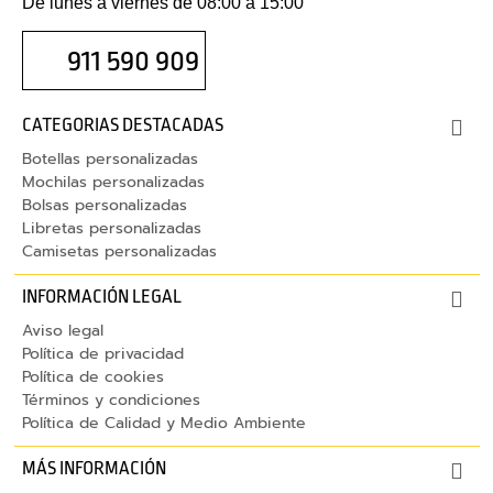
w
De lunes a viernes de 08:00 a 15:00
e
b
911 590 909
c
a
CATEGORIAS DESTACADAS
m
Botellas personalizadas
Mochilas personalizadas
F
Bolsas personalizadas
u
Libretas personalizadas
n
Camisetas personalizadas
d
a
INFORMACIÓN LEGAL
s
Aviso legal
p
Política de privacidad
o
Política de cookies
r
Términos y condiciones
Política de Calidad y Medio Ambiente
t
á
MÁS INFORMACIÓN
t