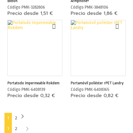
Bilbon
Armphone+
e
Código
PMK-3282806
Código
PMK-3848106
Precio desde 1,51 €
Precio desde 1,86 €
s
m
AÑADIR
AÑAD
ó
A
A
LA
LA
v
LISTA
LIST
i
DE
DE
l
DESEOS
DESE
y
t
a
b
Portatodo impermeable Rokdem
Portamóvil poliéster rPET Landry
l
Código
PMK-6408139
Código
PMK-6408365
e
Precio desde 0,32 €
Precio desde 0,82 €
t
F
Página
Página
Siguiente
Actualmente
Página
1
2
u
Página
n
estás
Actualmente
Página
Página
Siguiente
1
2