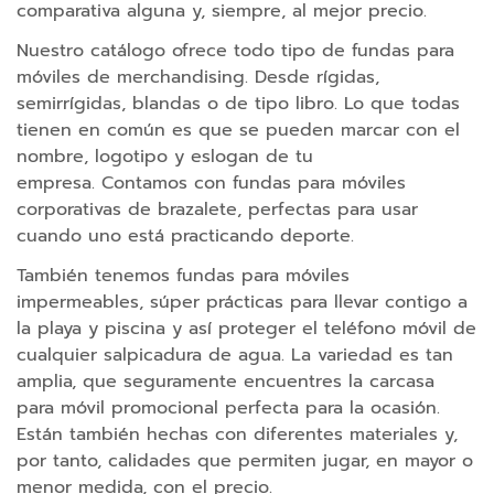
comparativa alguna y, siempre, al mejor precio.
i
o
Nuestro catálogo ofrece todo tipo de fundas para
s
móviles de merchandising. Desde rígidas,
o
semirrígidas, blandas o de tipo libro. Lo que todas
r
d
tienen en común es que se pueden marcar con el
e
nombre, logotipo y eslogan de tu
n
empresa. Contamos con fundas para móviles
a
corporativas de brazalete, perfectas para usar
d
cuando uno está practicando deporte.
o
r
También tenemos fundas para móviles
impermeables, súper prácticas para llevar contigo a
R
la playa y piscina y así proteger el teléfono móvil de
a
cualquier salpicadura de agua. La variedad es tan
t
amplia, que seguramente encuentres la carcasa
o
para móvil promocional perfecta para la ocasión.
n
Están también hechas con diferentes materiales y,
e
por tanto, calidades que permiten jugar, en mayor o
s
menor medida, con el precio.