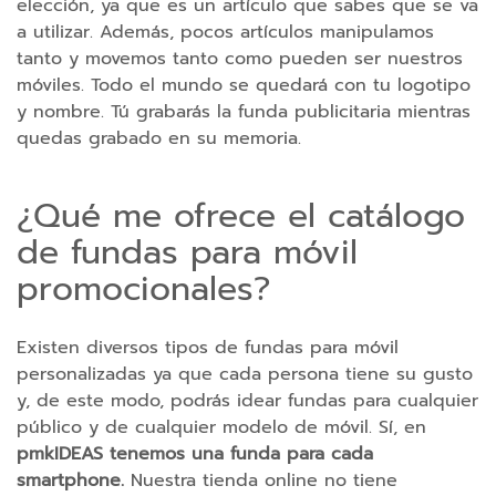
elección, ya que es un artículo que sabes que se va
n
a utilizar. Además, pocos artículos manipulamos
e
tanto y movemos tanto como pueden ser nuestros
s
móviles. Todo el mundo se quedará con tu logotipo
p
y nombre. Tú grabarás la funda publicitaria mientras
a
quedas grabado en su memoria.
r
a
m
¿Qué me ofrece el catálogo
ó
de fundas para móvil
v
promocionales?
i
l
Existen diversos tipos de fundas para móvil
A
personalizadas ya que cada persona tiene su gusto
c
y, de este modo, podrás idear fundas para cualquier
c
e
público y de cualquier modelo de móvil. Sí, en
s
pmkIDEAS tenemos una funda para cada
o
smartphone.
Nuestra tienda online no tiene
r