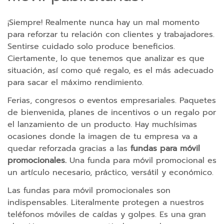
s
I
¡Siempre! Realmente nunca hay un mal momento
n
para reforzar tu relación con clientes y trabajadores.
a
Sentirse cuidado solo produce beneficios.
l
Ciertamente, lo que tenemos que analizar es que
á
situación, así como qué regalo, es el más adecuado
m
para sacar el máximo rendimiento.
b
r
Ferias, congresos o eventos empresariales. Paquetes
i
de bienvenida, planes de incentivos o un regalo por
c
el lanzamiento de un producto. Hay muchísimas
o
ocasiones donde la imagen de tu empresa va a
s
quedar reforzada gracias a las
fundas para móvil
promocionales.
Una funda para móvil promocional es
C
un artículo necesario, práctico, versátil y económico.
o
Las fundas para móvil promocionales son
r
indispensables. Literalmente protegen a nuestros
d
teléfonos móviles de caídas y golpes. Es una gran
o