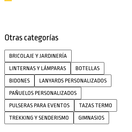
d
leyendo
estás
a
s
página
leyendo
p
página
a
Otras categorías
r
a
m
BRICOLAJE Y JARDINERÍA
ó
v
LINTERNAS Y LÁMPARAS
BOTELLAS
i
l
BIDONES
LANYARDS PERSONALIZADOS
PAÑUELOS PERSONALIZADOS
F
u
PULSERAS PARA EVENTOS
TAZAS TERMO
n
d
TREKKING Y SENDERISMO
GIMNASIOS
a
s