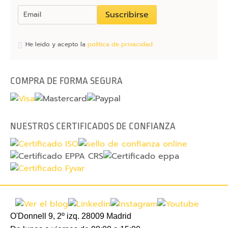
b
Suscribirse
U
S
He leido y acepto la
política de privacidad
B
T
COMPRA DE FORMA SEGURA
a
p
a
s
NUESTROS CERTIFICADOS DE CONFIANZA
e
g
u
r
i
d
a
d
O'Donnell 9, 2º izq. 28009 Madrid