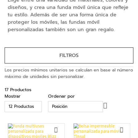
Elige entre una variedad de materiales, colores y
e
diseños, y crea una funda móvil única que refleje
m
tu estilo. Además de ser una forma única de
o
r
proteger los móviles, las fundas móvil
i
personalizadas también son un gran regalo.
a
s
U
S
FILTROS
B
Los precios mínimos unitarios se calculan en base al número
B
máximo de unidades sin personalizar.
a
t
e
17
Productos
r
Mostrar
Ordenar por
í
Fijar
a
Dirección
s
Descendente
E
x
AÑADIR
AÑAD
t
A
A
LA
LA