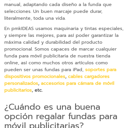
manual, adaptando cada diseño a la funda que
r
selecciones. Un buen marcaje puede durar,
g
literalmente, toda una vida.
a
d
En pmkIDEAS usamos maquinaria y tintas especiales,
o
y siempre las mejores, para así poder garantizar la
r
máxima calidad y durabilidad del producto
e
promocional. Somos capaces de marcar cualquier
s
funda para móvil publicitaria de nuestra tienda
online, así como muchos otros artículos como
C
pueden ser unas fundas para iPad,
soportes para
a
dispositivos promocionales
,
cables cargadores
r
personalizados
,
accesorios para cámara de móvil
g
publicitarios
, etc.
a
d
¿Cuándo es una buena
o
opción regalar fundas para
r
móvil publicitarias?
e