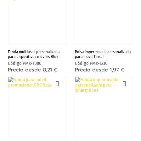
e
LISTA
LIST
r
DE
DE
n
DESEOS
DESE
a
s
A
c
Funda multiusos personalizada
Bolsa impermeable personalizada
c
para dispositivos móviles Blizz
para móvil Tinsul
e
Código
PMK-1080
Código
PMK-1230
s
Precio desde 0,21 €
Precio desde 1,97 €
o
r
AÑADIR
AÑAD
i
A
A
o
LA
LA
s
LISTA
LIST
DE
DE
p
DESEOS
DESE
a
r
a
m
ó