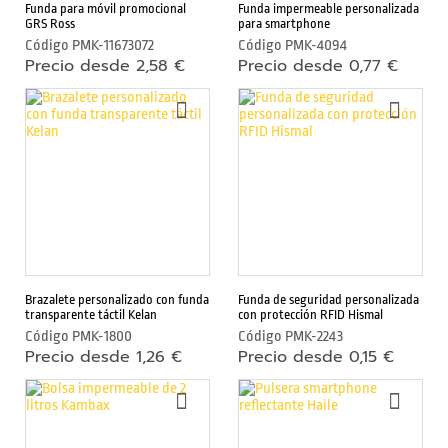
v
Funda para móvil promocional
Funda impermeable personalizada
i
GRS Ross
para smartphone
l
Código
PMK-11673072
Código
PMK-4094
y
Precio desde 2,58 €
Precio desde 0,77 €
t
a
AÑADIR
AÑAD
b
A
A
LA
LA
l
LISTA
LIST
e
DE
DE
t
DESEOS
DESE
s
A
c
c
Brazalete personalizado con funda
Funda de seguridad personalizada
e
transparente táctil Kelan
con protección RFID Hismal
Código
PMK-1800
Código
PMK-2243
s
Precio desde 1,26 €
Precio desde 0,15 €
o
r
AÑADIR
AÑAD
A
A
i
LA
LA
o
LISTA
LIST