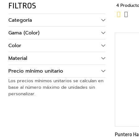
FILTROS
4
Product
Externas
Ver
Parrilla
Lista
Accesorios
como
Categoría
para
móvil
Gama (Color)
y
Color
tablets
Accesorios
Material
cámara
móvil
Precio mínimo unitario
Soportes
Los precios mínimos unitarios se calculan en
base al número máximo de unidades sin
móvil
personalizar.
y
tablet
Fundas
para
móvil
Puntero Hab