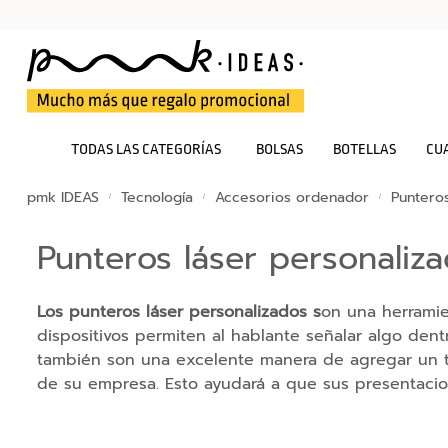
Bolsas
TODAS LAS CATEGORÍAS
BOLSAS
BOTELLAS
CU
Botellas
pmk IDEAS
Tecnología
Accesorios ordenador
Punteros
Cuadernos
Punteros láser personaliz
Mochilas
Sudaderas
Los punteros láser personalizados s
on una herramie
Tazas
dispositivos permiten al hablante señalar algo den
Tecnología
también son una excelente manera de agregar un toq
Memorias
de su empresa. Esto ayudará a que sus presentaci
USB
Baterías