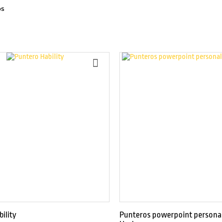
os
AÑADIR
A
LA
LISTA
DE
DESEOS
ility
Punteros powerpoint persona