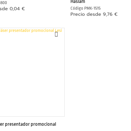
Haslam
800
sde 0,04 €
Código
PMK-1515
Precio desde 9,76 €
AÑADIR
A
LA
LISTA
DE
DESEOS
ser presentador promocional