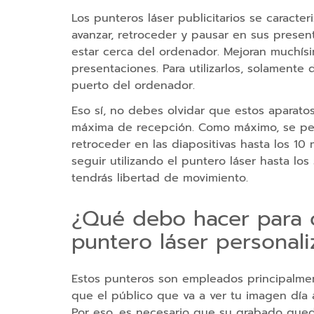
y
Los punteros láser publicitarios se caracter
Urbanas
avanzar, retroceder y pausar en sus prese
Mochilas
estar cerca del ordenador. Mejoran muchísi
para
presentaciones. Para utilizarlos, solamente
Portátil
puerto del ordenador.
Petates
Eso sí, no debes olvidar que estos aparato
máxima de recepción. Como máximo, se per
Mochilas
retroceder en las diapositivas hasta los 10 
Plegables
seguir utilizando el puntero láser hasta los
Mochilas
tendrás libertad de movimiento.
Antirrobo
¿Qué debo hacer para 
Mochilas
Deportivas
puntero láser personal
Mochilas
de
Estos punteros son empleados principalme
Montaña
que el público que va a ver tu imagen día 
Por eso, es necesario que su grabado quede