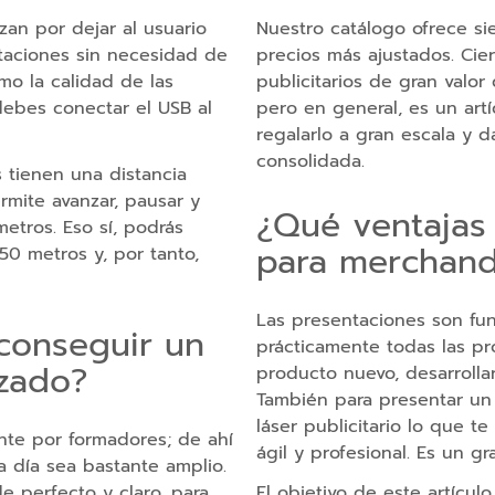
izan por dejar al usuario
Nuestro catálogo ofrece si
ntaciones sin necesidad de
precios más ajustados. Ci
mo la calidad de las
publicitarios de gran valo
 debes conectar el USB al
pero en general, es un art
regalarlo a gran escala y 
consolidada.
s tienen una distancia
mite avanzar, pausar y
¿Qué ventajas 
metros. Eso sí, podrás
para merchand
 50 metros y, por tanto,
Las presentaciones son fu
conseguir un
prácticamente todas las pro
izado?
producto nuevo, desarrolla
También para presentar un t
láser publicitario lo que t
nte por formadores; de ahí
ágil y profesional. Es un g
a día sea bastante amplio.
 perfecto y claro, para
El objetivo de este artículo