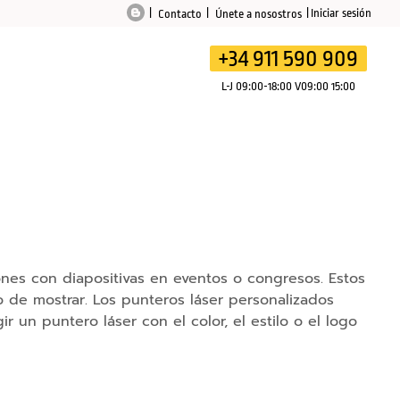
Iniciar sesión
Contacto
Únete a nosostros
+34 911 590 909
Mi presupuesto
Mi cesta
L-J 09:00-18:00 V09:00 15:00
nes con diapositivas en eventos o congresos. Estos
o de mostrar. Los punteros láser personalizados
n puntero láser con el color, el estilo o el logo