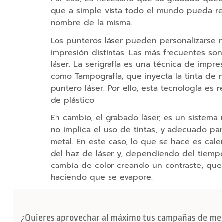
Bolsas
que a simple vista todo el mundo pueda re
Bolsas
nombre de la misma.
de
Tela
Los punteros láser pueden personalizarse 
impresión distintas. Las más frecuentes son
Bolsas
láser. La serigrafía es una técnica de impr
Plegables
como Tampografía, que inyecta la tinta de 
Bolsas
puntero láser. Por ello, esta tecnología es
de
de plástico
Compra
En cambio, el grabado láser, es un sistem
Bolsas
no implica el uso de tintas, y adecuado par
con
metal. En este caso, lo que se hace es cale
Bandolera
del haz de láser y, dependiendo del tiemp
cambia de color creando un contraste, que
Bolsas
haciendo que se evapore.
de
Papel
y
Regalo
¿Quieres aprovechar al máximo tus campañas de me