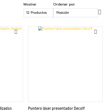
Mostrar
Ordenar por
Fijar
Direc
Desce
AÑADIR
AÑADI
A
A
LA
LA
LISTA
LISTA
DE
DE
DESEOS
DESEO
lizados
Puntero láser presentador Decolf