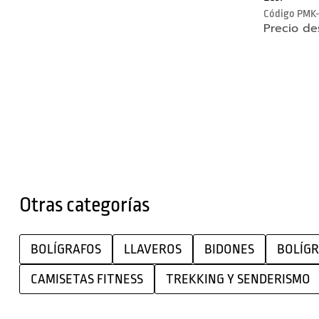
Puertos
Código
PMK-
Hub
Precio de
USB
Tapa
seguridad
webcam
Fundas
portátil
Teclados
Auriculares
Otras categorías
Altavoces
Relojes
BOLÍGRAFOS
LLAVEROS
BIDONES
BOLÍGR
Inteligentes
CAMISETAS FITNESS
TREKKING Y SENDERISMO
Pulseras
de