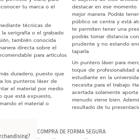
conocer tu marca o el
destacar en ese momento. T
mejor manera. Podrás tener
público se centra y está a
mediante técnicas de
te permiten tener una pre
 la serigrafía o el grabado
podrás tomar distancia con 
esión, también conocida
prudente y no estando enc
manera directa sobre el
taparla.
 recomendable para artículos
Un puntero láser para merc
toque de profesionalidad a
a más duradero, puesto que
estudiante en la universid
a los punteros láser de
necesita para el trabajo. 
ntar el material por medio
acertada solamente aporta
o que está expuesto,
menudo viene bien. Además
mando el material o
resultado de tu presentaci
COMPRA DE FORMA SEGURA
rchandising?