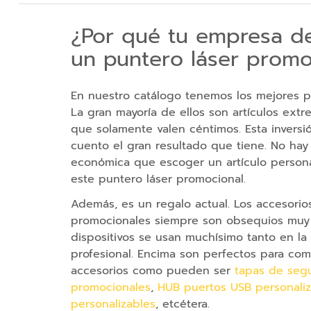
Actividad
¿Por qué tu empresa d
Camaras
de
un puntero láser promo
accion
Gadgets
En nuestro catálogo tenemos los mejores pun
Tecnológicos
La gran mayoría de ellos son artículos ex
que solamente valen céntimos. Esta invers
Bolsas
cuento el gran resultado que tiene. No hay
y
económica que escoger un artículo person
Viaje
este puntero láser promocional.
Mochilas
Mochilas
Además, es un regalo actual. Los accesori
Planas
promocionales siempre son obsequios muy 
dispositivos se usan muchísimo tanto en la
Mochilas
profesional. Encima son perfectos para co
Infantiles
accesorios como pueden ser
tapas de seg
Mochilas
promocionales
,
HUB puertos USB personali
Escolares
personalizables
, etcétera.