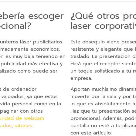
ebería escoger
¿
Qué otros pro
cional?
laser corporat
teros láser publicitarios.
Este obsequio viene prese
tremadamente económicos,
resistente y elegante que i
ión es muy baja teniendo en
traslado. La presentación 
 publicidad más efectiva y
Hará que el receptor sient
alizado como puede ser
un toque sofisticado a tu 
empresa.
os de ordenador
Aportan muchísimo dinamism
valorados, ya que estos
moverte por la sala y por 
 vida personal como en la
lo que es absolutamente fu
mpaginar con otros
Haz que tu presentación se
uridad de webcam
promocional. Además, podrá
zados
,
ratones
pantalla no esté a tu alcan
con este artículo.