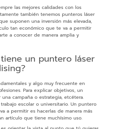
empre las mejores calidades con los
ertamente también tenemos punteros láser
r que suponen una inversión más elevada,
ículo tan económico que te va a permitir
darte a conocer de manera amplia y
tiene un puntero láser
ising?
ndamentales y algo muy frecuente en
fesiones. Para explicar objetivos, un
r una campaña o estrategia, etcétera.
rabajo escolar o universitario. Un puntero
e va a permitir es hacerlas de manera más
ran artículo que tiene muchísimo uso.
 es orientar la vista al punto que tú quieras