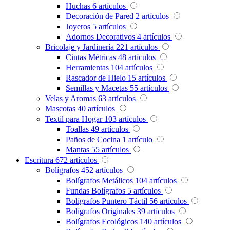
Huchas
6
artículos
Decoración de Pared
2
artículos
Joyeros
5
artículos
Adornos Decorativos
4
artículos
Bricolaje y Jardinería
221
artículos
Cintas Métricas
48
artículos
Herramientas
104
artículos
Rascador de Hielo
15
artículos
Semillas y Macetas
55
artículos
Velas y Aromas
63
artículos
Mascotas
40
artículos
Textil para Hogar
103
artículos
Toallas
49
artículos
Paños de Cocina
1
artículo
Mantas
55
artículos
Escritura
672
artículos
Bolígrafos
452
artículos
Bolígrafos Metálicos
104
artículos
Fundas Bolígrafos
5
artículos
Bolígrafos Puntero Táctil
56
artículos
Bolígrafos Originales
39
artículos
Bolígrafos Ecológicos
140
artículos