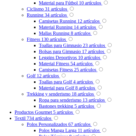
Material para Fútbol
10
artículos
Ciclismo
31
artículos
Running
34
artículos
Camisetas Running
12
artículos
Material Running
14
artículos
Mallas Running
8
artículos
Fitness
130
artículos
Toallas para Gimnasio
23
artículos
Bolsas para Gimnasio
17
artículos
Leggins Deportivos
10
artículos
Material Fitness
54
artículos
Camisetas Fitness
25
artículos
Golf
12
artículos
Toallas para Golf
4
artículos
Material para Golf
8
artículos
Trekking y senderismo
18
artículos
Ropa para senderismo
13
artículos
Bastones trekking
5
artículos
Productos Gourmet
5
artículos
Textil
734
artículos
Polos Personalizados
67
artículos
Polos Manga Larga
11
artículos