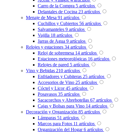
Carro de la Compra
5
artículos
Delantales de Cocina
23
artículos
Menaje de Mesa
91
artículos
Cuchillos y Cubiertos
56
artículos
Salvamanteles
9
artículos
Vajilla
18
artículos
Jarras de Agua
9
artículos
Relojes y estaciones
34
artículos
Reloj de sobremesa
14
artículos
Estaciones meteorológicas
16
artículos
Relojes de pared
5
artículos
Vino y Bebidas
210
artículos
Enfriadores y Cubiteras
25
artículos
Accesorios de Vino
25
artículos
Cóctel y Licor
45
artículos
Posavasos
35
artículos
Sacacorchos y Abrebotellas
67
artículos
Cajas y Bolsas para Vino
14
artículos
Decoración y Organización
85
artículos
Lámparas
51
artículos
Marcos para Fotos
11
artículos
Organización del Hogar
6
artículos