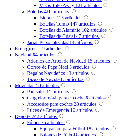
Vasos Take Away
131
artículos
Botellas
410
artículos
Bidones
115
artículos
Botellas Termo
147
artículos
Botellas de Aluminio
102
artículos
Botellas de Cristal
47
artículos
Jarras Personalizadas
13
artículos
Ecológicos
119
artículos
Navidad
64
artículos
Adornos de Árbol de Navidad
15
artículos
Gorros de Papa Noel
3
artículos
Regalos Navideños
43
artículos
Tazas de Navidad
3
artículos
Movilidad
59
artículos
Parasoles
15
artículos
Cargador móvil para el coche
6
artículos
Accesorios para coches
28
artículos
Luces de Emergencia
10
artículos
Deporte
242
artículos
Fútbol
35
artículos
Equipación para Fútbol
18
artículos
Balones de Fútbol
8
artículos