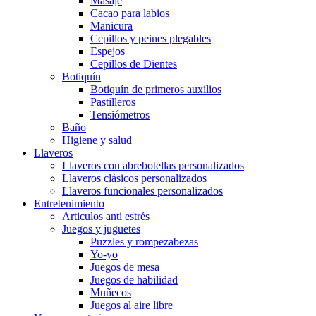
Masaje
Cacao para labios
Manicura
Cepillos y peines plegables
Espejos
Cepillos de Dientes
Botiquín
Botiquín de primeros auxilios
Pastilleros
Tensiómetros
Baño
Higiene y salud
Llaveros
Llaveros con abrebotellas personalizados
Llaveros clásicos personalizados
Llaveros funcionales personalizados
Entretenimiento
Articulos anti estrés
Juegos y juguetes
Puzzles y rompezabezas
Yo-yo
Juegos de mesa
Juegos de habilidad
Muñecos
Juegos al aire libre