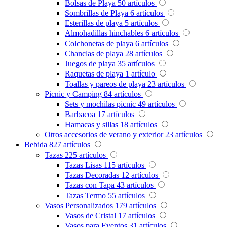
Bolsas de Playa
50
artículos
Sombrillas de Playa
6
artículos
Esterillas de playa
5
artículos
Almohadillas hinchables
6
artículos
Colchonetas de playa
6
artículos
Chanclas de playa
28
artículos
Juegos de playa
35
artículos
Raquetas de playa
1
artículo
Toallas y pareos de playa
23
artículos
Picnic y Camping
84
artículos
Sets y mochilas picnic
49
artículos
Barbacoa
17
artículos
Hamacas y sillas
18
artículos
Otros accesorios de verano y exterior
23
artículos
Bebida
827
artículos
Tazas
225
artículos
Tazas Lisas
115
artículos
Tazas Decoradas
12
artículos
Tazas con Tapa
43
artículos
Tazas Termo
55
artículos
Vasos Personalizados
179
artículos
Vasos de Cristal
17
artículos
Vasos para Eventos
31
artículos