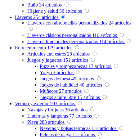
Baño
34
artículos
Higiene y salud
36
artículos
Llaveros
254
artículos
Llaveros con abrebotellas personalizados
24
artículos
Llaveros clásicos personalizados
116
artículos
Llaveros funcionales personalizados
114
artículos
Entretenimiento
179
artículos
Articulos anti estrés
28
artículos
Juegos y juguetes
151
artículos
Puzzles y rompezabezas
17
artículos
Yo-yo
3
artículos
Juegos de mesa
49
artículos
Juegos de habilidad
40
artículos
Muñecos
27
artículos
Juegos al aire libre
15
artículos
Verano y exterior
503
artículos
Navajas y brújulas
36
artículos
Linternas y lámparas
77
artículos
Playa
283
artículos
Neveras y bolsas térmicas
114
artículos
Pelotas de playa
11
artículos