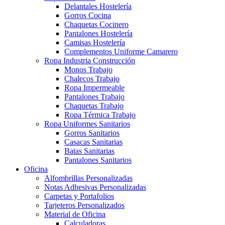
Delantales Hostelería
Gorros Cocina
Chaquetas Cocinero
Pantalones Hostelería
Camisas Hostelería
Complementos Uniforme Camarero
Ropa Industria Construcción
Monos Trabajo
Chalecos Trabajo
Ropa Impermeable
Pantalones Trabajo
Chaquetas Trabajo
Ropa Térmica Trabajo
Ropa Uniformes Sanitarios
Gorros Sanitarios
Casacas Sanitarias
Batas Sanitarias
Pantalones Sanitarios
Oficina
Alfombrillas Personalizadas
Notas Adhesivas Personalizadas
Carpetas y Portafolios
Tarjeteros Personalizados
Material de Oficina
Calculadoras