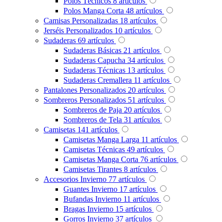
Polos Técnicos
8
artículos
Polos Manga Corta
48
artículos
Camisas Personalizadas
18
artículos
Jerséis Personalizados
10
artículos
Sudaderas
69
artículos
Sudaderas Básicas
21
artículos
Sudaderas Capucha
34
artículos
Sudaderas Técnicas
13
artículos
Sudaderas Cremallera
11
artículos
Pantalones Personalizados
20
artículos
Sombreros Personalizados
51
artículos
Sombreros de Paja
20
artículos
Sombreros de Tela
31
artículos
Camisetas
141
artículos
Camisetas Manga Larga
11
artículos
Camisetas Técnicas
49
artículos
Camisetas Manga Corta
76
artículos
Camisetas Tirantes
8
artículos
Accesorios Invierno
77
artículos
Guantes Invierno
17
artículos
Bufandas Invierno
11
artículos
Bragas Invierno
15
artículos
Gorros Invierno
37
artículos