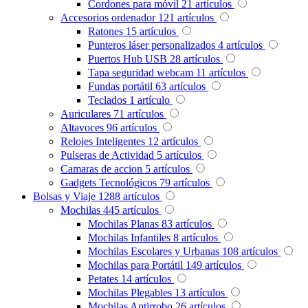
Cordones para móvil
21
artículos
Accesorios ordenador
121
artículos
Ratones
15
artículos
Punteros láser personalizados
4
artículos
Puertos Hub USB
28
artículos
Tapa seguridad webcam
11
artículos
Fundas portátil
63
artículos
Teclados
1
artículo
Auriculares
71
artículos
Altavoces
96
artículos
Relojes Inteligentes
12
artículos
Pulseras de Actividad
5
artículos
Camaras de accion
5
artículos
Gadgets Tecnológicos
79
artículos
Bolsas y Viaje
1288
artículos
Mochilas
445
artículos
Mochilas Planas
83
artículos
Mochilas Infantiles
8
artículos
Mochilas Escolares y Urbanas
108
artículos
Mochilas para Portátil
149
artículos
Petates
14
artículos
Mochilas Plegables
13
artículos
Mochilas Antirrobo
26
artículos