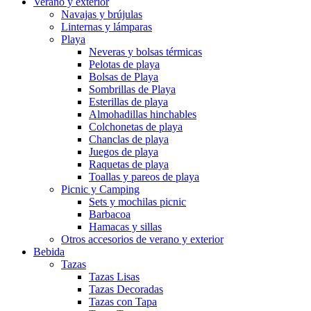
Verano y exterior
Navajas y brújulas
Linternas y lámparas
Playa
Neveras y bolsas térmicas
Pelotas de playa
Bolsas de Playa
Sombrillas de Playa
Esterillas de playa
Almohadillas hinchables
Colchonetas de playa
Chanclas de playa
Juegos de playa
Raquetas de playa
Toallas y pareos de playa
Picnic y Camping
Sets y mochilas picnic
Barbacoa
Hamacas y sillas
Otros accesorios de verano y exterior
Bebida
Tazas
Tazas Lisas
Tazas Decoradas
Tazas con Tapa