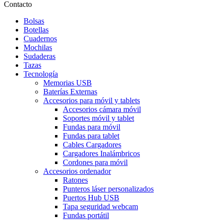
Contacto
Bolsas
Botellas
Cuadernos
Mochilas
Sudaderas
Tazas
Tecnología
Memorias USB
Baterías Externas
Accesorios para móvil y tablets
Accesorios cámara móvil
Soportes móvil y tablet
Fundas para móvil
Fundas para tablet
Cables Cargadores
Cargadores Inalámbricos
Cordones para móvil
Accesorios ordenador
Ratones
Punteros láser personalizados
Puertos Hub USB
Tapa seguridad webcam
Fundas portátil