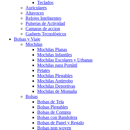
Teclados
Auriculares
Altavoces
Relojes Inteligentes
Pulseras de Actividad
Camaras de accion
Gadgets Tecnológicos
Bolsas y Viaje
Mochilas
Mochilas Planas
Mochilas Infantiles
Mochilas Escolares y Urbanas
Mochilas para Portátil
Petates
Mochilas Plegables
Mochilas Antirrobo
Mochilas Deportivas
Mochilas de Montaña
Bolsas
Bolsas de Tela
Bolsas Plegables
Bolsas de Compra
Bolsas con Bandolera
Bolsas de Papel y Regalo
Bolsas non woven