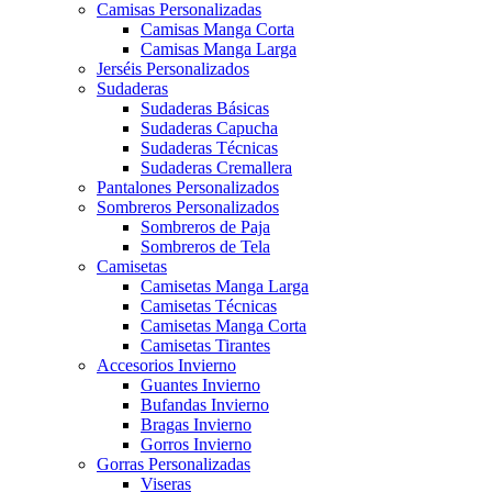
Camisas Personalizadas
Camisas Manga Corta
Camisas Manga Larga
Jerséis Personalizados
Sudaderas
Sudaderas Básicas
Sudaderas Capucha
Sudaderas Técnicas
Sudaderas Cremallera
Pantalones Personalizados
Sombreros Personalizados
Sombreros de Paja
Sombreros de Tela
Camisetas
Camisetas Manga Larga
Camisetas Técnicas
Camisetas Manga Corta
Camisetas Tirantes
Accesorios Invierno
Guantes Invierno
Bufandas Invierno
Bragas Invierno
Gorros Invierno
Gorras Personalizadas
Viseras