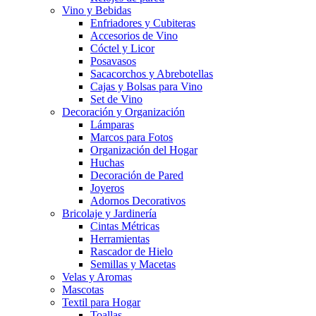
Vino y Bebidas
Enfriadores y Cubiteras
Accesorios de Vino
Cóctel y Licor
Posavasos
Sacacorchos y Abrebotellas
Cajas y Bolsas para Vino
Set de Vino
Decoración y Organización
Lámparas
Marcos para Fotos
Organización del Hogar
Huchas
Decoración de Pared
Joyeros
Adornos Decorativos
Bricolaje y Jardinería
Cintas Métricas
Herramientas
Rascador de Hielo
Semillas y Macetas
Velas y Aromas
Mascotas
Textil para Hogar
Toallas