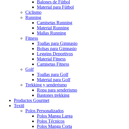
Balones de Fútbol
Material para Fútbol
Ciclismo
Running
Camisetas Running
Material Running
Mallas Running
Fitness
Toallas para Gimnasio
Bolsas para Gimnasio
Leggins Deportivos
Material Fitness
Camisetas Fitness
Golf
Toallas para Golf
Material para Golf
Trekking y senderismo
Ropa para senderismo
Bastones trekking
Productos Gourmet
Textil
Polos Personalizados
Polos Manga Larga
Polos Técnicos
Polos Manga Corta