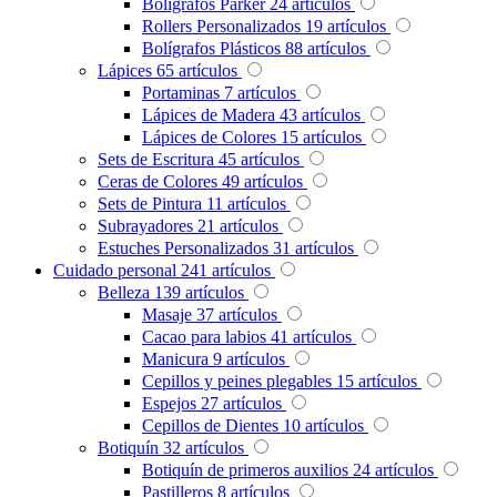
Bolígrafos Parker
24
artículos
Rollers Personalizados
19
artículos
Bolígrafos Plásticos
88
artículos
Lápices
65
artículos
Portaminas
7
artículos
Lápices de Madera
43
artículos
Lápices de Colores
15
artículos
Sets de Escritura
45
artículos
Ceras de Colores
49
artículos
Sets de Pintura
11
artículos
Subrayadores
21
artículos
Estuches Personalizados
31
artículos
Cuidado personal
241
artículos
Belleza
139
artículos
Masaje
37
artículos
Cacao para labios
41
artículos
Manicura
9
artículos
Cepillos y peines plegables
15
artículos
Espejos
27
artículos
Cepillos de Dientes
10
artículos
Botiquín
32
artículos
Botiquín de primeros auxilios
24
artículos
Pastilleros
8
artículos