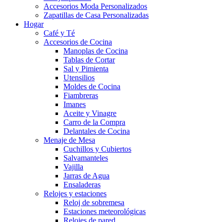
Accesorios Moda Personalizados
Zapatillas de Casa Personalizadas
Hogar
Café y Té
Accesorios de Cocina
Manoplas de Cocina
Tablas de Cortar
Sal y Pimienta
Utensilios
Moldes de Cocina
Fiambreras
Imanes
Aceite y Vinagre
Carro de la Compra
Delantales de Cocina
Menaje de Mesa
Cuchillos y Cubiertos
Salvamanteles
Vajilla
Jarras de Agua
Ensaladeras
Relojes y estaciones
Reloj de sobremesa
Estaciones meteorológicas
Relojes de pared