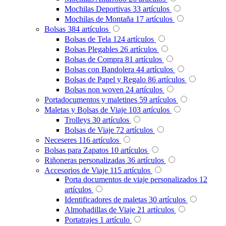
Mochilas Deportivas
33
artículos
Mochilas de Montaña
17
artículos
Bolsas
384
artículos
Bolsas de Tela
124
artículos
Bolsas Plegables
26
artículos
Bolsas de Compra
81
artículos
Bolsas con Bandolera
44
artículos
Bolsas de Papel y Regalo
86
artículos
Bolsas non woven
24
artículos
Portadocumentos y maletines
59
artículos
Maletas y Bolsas de Viaje
103
artículos
Trolleys
30
artículos
Bolsas de Viaje
72
artículos
Neceseres
116
artículos
Bolsas para Zapatos
10
artículos
Riñoneras personalizadas
36
artículos
Accesorios de Viaje
115
artículos
Porta documentos de viaje personalizados
12
artículos
Identificadores de maletas
30
artículos
Almohadillas de Viaje
21
artículos
Portatrajes
1
artículo