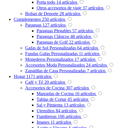
Porta todo
14
artículos
Otros accesorios de viaje
37
artículos
Bolsas de Deporte
28
artículos
Complementos
250
artículos
Paraguas
127
artículos
Paraguas Plegables
57
artículos
Paraguas Clásicos
48
artículos
Paraguas de Golf
22
artículos
Gafas de Sol Personalizadas
64
artículos
Fundas Gafas Personalizadas
11
artículos
Monederos Personalizados
17
artículos
Accesorios Moda Personalizados
24
artículos
Zapatillas de Casa Personalizadas
7
artículos
Hogar
1171
artículos
Café y Té
20
artículos
Accesorios de Cocina
307
artículos
Manoplas de Cocina
16
artículos
Tablas de Cortar
45
artículos
Sal y Pimienta
13
artículos
Utensilios
84
artículos
Fiambreras
106
artículos
Imanes
11
artículos
Aceite y Vinagre
4
artículos