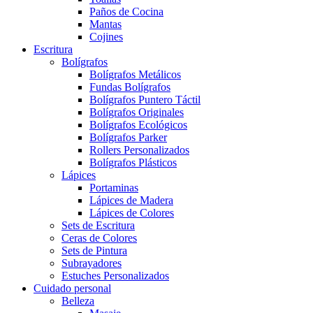
Paños de Cocina
Mantas
Cojines
Escritura
Bolígrafos
Bolígrafos Metálicos
Fundas Bolígrafos
Bolígrafos Puntero Táctil
Bolígrafos Originales
Bolígrafos Ecológicos
Bolígrafos Parker
Rollers Personalizados
Bolígrafos Plásticos
Lápices
Portaminas
Lápices de Madera
Lápices de Colores
Sets de Escritura
Ceras de Colores
Sets de Pintura
Subrayadores
Estuches Personalizados
Cuidado personal
Belleza