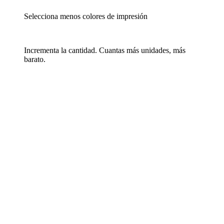
Selecciona menos colores de impresión
Incrementa la cantidad. Cuantas más unidades, más
barato.
Ver detalle
Añadir a la Lista de Deseos
Espejo cargador personalizable multifunción Marchox
Código
PMK-10764490
Precio desde 15,37 €
Ver detalle
Añadir a la Lista de Deseos
Espejo compacto en estuche plegable de PU ITSME
Código
PMK-13816040
Precio desde 0,58 €