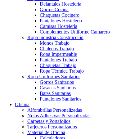
Delantales Hostelería
Gorros Cocina
Chaquetas Cocinero
Pantalones Hostelería
Camisas Hostelería
Complementos Uniforme Camarero
Ropa Industria Construcción
Monos Trabajo
Chalecos Trabajo
Ropa Impermeable
Pantalones Trabajo
Chaquetas Trabajo
Ropa Térmica Trabajo
Ropa Uniformes Sanitarios
Gorros Sanitarios
Casacas Sanitarias
Batas Sanitarias
Pantalones Sanitarios
Oficina
Alfombrillas Personalizadas
Notas Adhesivas Personalizadas
Carpetas y Portafolios
Tarjeteros Personalizados
Material de Oficina
Calculadoras