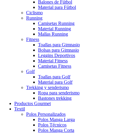
Balones de Fútbol
Material para Fútbol
Ciclismo
Running
Camisetas Running
Material Running
Mallas Running
Fitness
Toallas para Gimnasio
Bolsas para Gimnasio
Leggins Deportivos
Material Fitness
Camisetas Fitness
Golf
Toallas para Golf
Material para Golf
Trekking y senderismo
Ropa para senderismo
Bastones trekking
Productos Gourmet
Textil
Polos Personalizados
Polos Manga Larga
Polos Técnicos
Polos Manga Corta