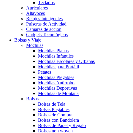
Teclados
Auriculares
Altavoces
Relojes Inteligentes
Pulseras de Actividad
Camaras de accion
Gadgets Tecnológicos
Bolsas y Viaje
Mochilas
Mochilas Planas
Mochilas Infantiles
Mochilas Escolares y Urbanas
Mochilas para Portátil
Petates
Mochilas Plegables
Mochilas Antirrobo
Mochilas Deportivas
Mochilas de Montaña
Bolsas
Bolsas de Tela
Bolsas Plegables
Bolsas de Compra
Bolsas con Bandolera
Bolsas de Papel y Regalo
Bolsas non woven