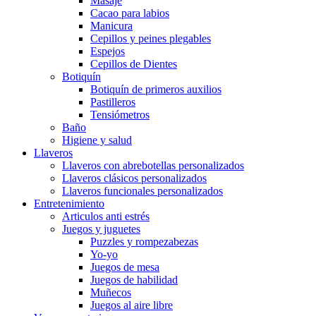
Masaje
Cacao para labios
Manicura
Cepillos y peines plegables
Espejos
Cepillos de Dientes
Botiquín
Botiquín de primeros auxilios
Pastilleros
Tensiómetros
Baño
Higiene y salud
Llaveros
Llaveros con abrebotellas personalizados
Llaveros clásicos personalizados
Llaveros funcionales personalizados
Entretenimiento
Articulos anti estrés
Juegos y juguetes
Puzzles y rompezabezas
Yo-yo
Juegos de mesa
Juegos de habilidad
Muñecos
Juegos al aire libre