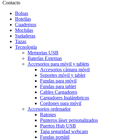
Contacto
Bolsas
Botellas
Cuadernos
Mochilas
Sudaderas
Tazas
Tecnología
Memorias USB
Baterías Externas
Accesorios para móvil y tablets
Accesorios cámara móvil
Soportes móvil y tablet
Fundas para móvil
Fundas para tablet
Cables Cargadores
Cargadores Inalámbricos
Cordones para móvil
Accesorios ordenador
Ratones
Punteros láser personalizados
Puertos Hub USB
Tapa seguridad webcam
Fundas portátil