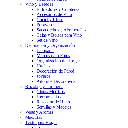
Vino y Bebidas
Enfriadores y Cubiteras
Accesorios de Vino
Cóctel y Licor
Posavasos
Sacacorchos y Abrebotellas
Cajas y Bolsas para Vino
Set de Vino
Decoración y Organización
Lámparas
Marcos para Fotos
Organización del Hogar
Huchas
Decoración de Pared
Joyeros
Adornos Decorativos
Bricolaje y Jardinería
Cintas Métricas
Herramientas
Rascador de Hielo
Semillas y Macetas
Velas y Aromas
Mascotas
Textil para Hogar
Toallas