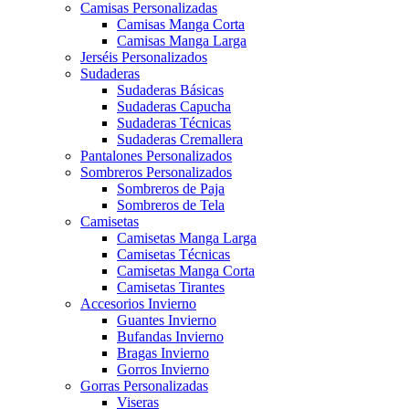
Camisas Personalizadas
Camisas Manga Corta
Camisas Manga Larga
Jerséis Personalizados
Sudaderas
Sudaderas Básicas
Sudaderas Capucha
Sudaderas Técnicas
Sudaderas Cremallera
Pantalones Personalizados
Sombreros Personalizados
Sombreros de Paja
Sombreros de Tela
Camisetas
Camisetas Manga Larga
Camisetas Técnicas
Camisetas Manga Corta
Camisetas Tirantes
Accesorios Invierno
Guantes Invierno
Bufandas Invierno
Bragas Invierno
Gorros Invierno
Gorras Personalizadas
Viseras