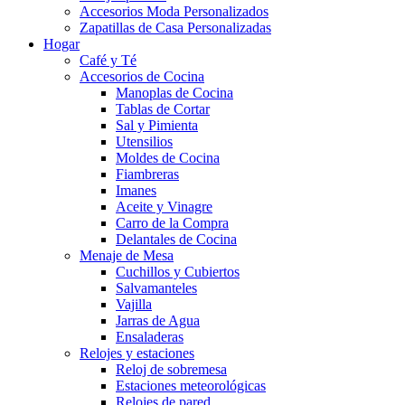
Accesorios Moda Personalizados
Zapatillas de Casa Personalizadas
Hogar
Café y Té
Accesorios de Cocina
Manoplas de Cocina
Tablas de Cortar
Sal y Pimienta
Utensilios
Moldes de Cocina
Fiambreras
Imanes
Aceite y Vinagre
Carro de la Compra
Delantales de Cocina
Menaje de Mesa
Cuchillos y Cubiertos
Salvamanteles
Vajilla
Jarras de Agua
Ensaladeras
Relojes y estaciones
Reloj de sobremesa
Estaciones meteorológicas
Relojes de pared