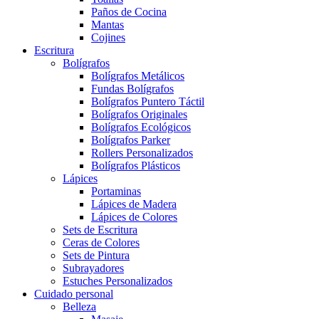
Paños de Cocina
Mantas
Cojines
Escritura
Bolígrafos
Bolígrafos Metálicos
Fundas Bolígrafos
Bolígrafos Puntero Táctil
Bolígrafos Originales
Bolígrafos Ecológicos
Bolígrafos Parker
Rollers Personalizados
Bolígrafos Plásticos
Lápices
Portaminas
Lápices de Madera
Lápices de Colores
Sets de Escritura
Ceras de Colores
Sets de Pintura
Subrayadores
Estuches Personalizados
Cuidado personal
Belleza