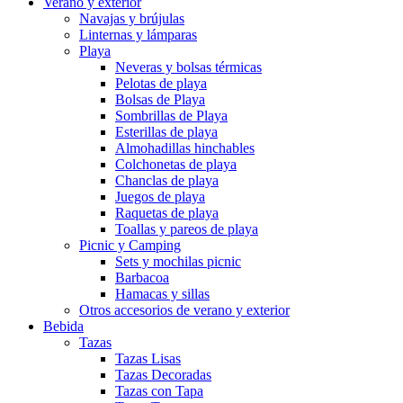
Verano y exterior
Navajas y brújulas
Linternas y lámparas
Playa
Neveras y bolsas térmicas
Pelotas de playa
Bolsas de Playa
Sombrillas de Playa
Esterillas de playa
Almohadillas hinchables
Colchonetas de playa
Chanclas de playa
Juegos de playa
Raquetas de playa
Toallas y pareos de playa
Picnic y Camping
Sets y mochilas picnic
Barbacoa
Hamacas y sillas
Otros accesorios de verano y exterior
Bebida
Tazas
Tazas Lisas
Tazas Decoradas
Tazas con Tapa