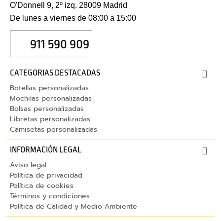
O'Donnell 9, 2º izq. 28009 Madrid
p
a
De lunes a viernes de 08:00 a 15:00
r
911 590 909
a
t
a
CATEGORIAS DESTACADAS
b
Botellas personalizadas
l
Mochilas personalizadas
e
Bolsas personalizadas
t
Libretas personalizadas
Camisetas personalizadas
C
a
INFORMACIÓN LEGAL
b
Aviso legal
l
Política de privacidad
e
Política de cookies
Términos y condiciones
s
Política de Calidad y Medio Ambiente
C
a