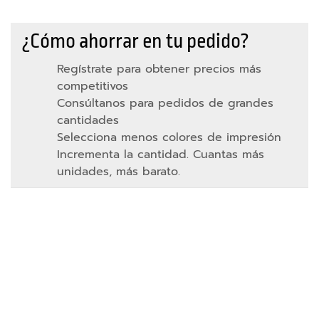
v
i
l
¿Cómo ahorrar en tu pedido?
y
t
Regístrate para obtener precios más
a
competitivos
b
l
Consúltanos para pedidos de grandes
e
cantidades
t
Selecciona menos colores de impresión
s
Incrementa la cantidad. Cuantas más
unidades, más barato.
A
c
c
e
s
o
r
Ver detalle
Ver detalle
AÑADIR
AÑADIR
i
A
A
o
LA
LA