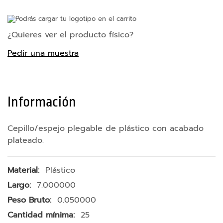
e
r
Podrás cargar tu logotipo en el carrito
n
a
¿Quieres ver el producto físico?
s
Pedir una muestra
A
c
c
e
Información
s
o
r
Cepillo/espejo plegable de plástico con acabado
i
plateado.
o
s
p
Más
Plástico
a
Información
r
7.000000
a
0.050000
m
ó
25