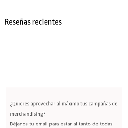
e
s
m
Reseñas recientes
ó
v
i
l
y
t
a
b
l
e
t
¿Quieres aprovechar al máximo tus campañas de
F
merchandising?
u
n
Déjanos tu email para estar al tanto de todas