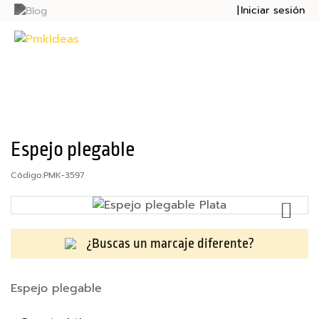
Iniciar sesión
Mi presupu
Mi cesta
Bolsas
Botellas
Cuadernos
Espejo plegable
Mochilas
Código:
PMK-3597
AÑ
Sudaderas
A
LA
Tazas
¿Buscas un marcaje diferente?
LI
DE
Tecnología
Espejo plegable
DE
M