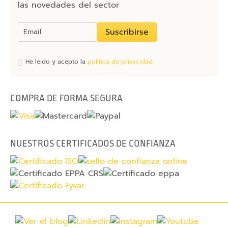
d
las novedades del sector
a
s
Suscribirse
p
a
He leido y acepto la
política de privacidad
r
a
m
COMPRA DE FORMA SEGURA
ó
v
i
l
NUESTROS CERTIFICADOS DE CONFIANZA
F
u
n
d
a
s