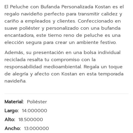
v
i
El Peluche con Bufanda Personalizada Kostan es el
l
regalo navideño perfecto para transmitir calidez y
y
cariño a empleados y clientes. Confeccionado en
t
suave poliéster y personalizado con una bufanda
a
encantadora, este tierno reno de peluche es una
b
l
elección segura para crear un ambiente festivo.
e
Además, su presentación en una bolsa individual
t
reciclada resalta tu compromiso con la
s
responsabilidad medioambiental. Regala un toque
A
de alegría y afecto con Kostan en esta temporada
c
navideña.
c
e
Más
Poliéster
s
Información
o
14.000000
r
18.500000
i
13.000000
o