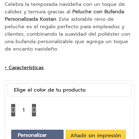
e
Celebra la temporada navideña con un toque de
m
calidez y ternura gracias al
Peluche con Bufanda
o
Personalizada Kostan
. Este adorable reno de
r
peluche es el regalo perfecto para empleados y
i
a
clientes, combinando la suavidad del poliéster con
s
una bufanda personalizable que agrega un toque
U
de encanto navideño.
S
B
+ Características
B
a
t
Elige el color de tu producto
e
r
í
C
a
a
s
E
n
x
t
t
Personalizar
Añadir sin impresión
i