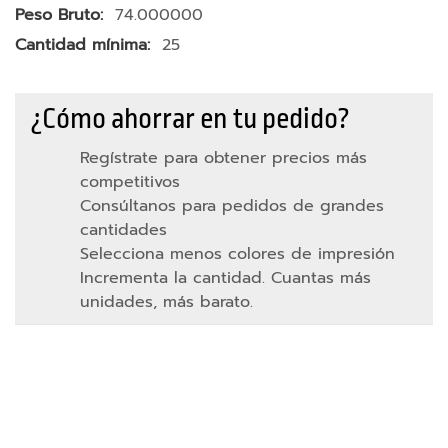
74.000000
s
c
25
á
m
a
¿Cómo ahorrar en tu pedido?
r
Regístrate para obtener precios más
a
competitivos
m
Consúltanos para pedidos de grandes
ó
cantidades
v
Selecciona menos colores de impresión
i
Incrementa la cantidad. Cuantas más
l
unidades, más barato.
S
o
p
o
r
t