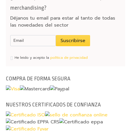
p
merchandising?
a
Déjanos tu email para estar al tanto de todas
r
las novedades del sector
a
t
a
Suscribirse
b
l
He leido y acepto la
política de privacidad
e
t
COMPRA DE FORMA SEGURA
C
a
b
l
NUESTROS CERTIFICADOS DE CONFIANZA
e
s
C
a