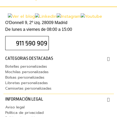
r
g
a
O'Donnell 9, 2º izq. 28009 Madrid
d
De lunes a viernes de 08:00 a 15:00
o
r
911 590 909
e
s
CATEGORIAS DESTACADAS
C
Botellas personalizadas
a
Mochilas personalizadas
r
Bolsas personalizadas
g
Libretas personalizadas
a
Camisetas personalizadas
d
INFORMACIÓN LEGAL
o
r
Aviso legal
e
Política de privacidad