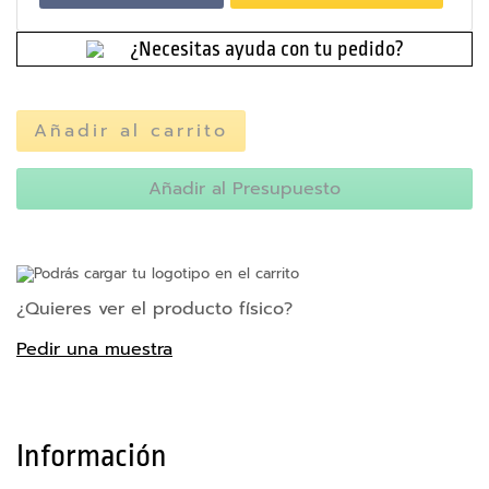
e
d
r
a
n
¿Necesitas ayuda con tu pedido?
a
d
s
Añadir al carrito
A
c
c
Añadir al Presupuesto
e
s
o
r
Podrás cargar tu logotipo en el carrito
i
¿Quieres ver el producto físico?
o
s
Pedir una muestra
p
a
r
a
m
Información
ó