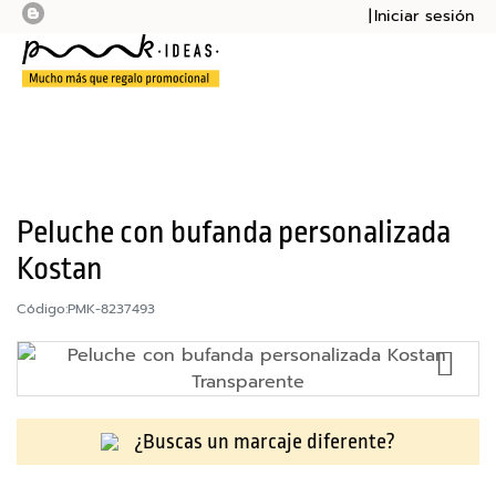
Iniciar sesión
Mi presupu
Mi cesta
Bolsas
Botellas
Cuadernos
Peluche con bufanda personalizada
Kostan
Mochilas
Código:
PMK-8237493
Sudaderas
AÑ
Tazas
A
LA
Tecnología
LI
¿Buscas un marcaje diferente?
DE
M
DE