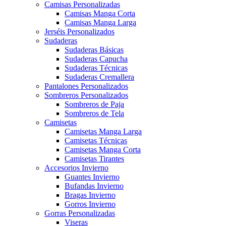
Camisas Personalizadas
Camisas Manga Corta
Camisas Manga Larga
Jerséis Personalizados
Sudaderas
Sudaderas Básicas
Sudaderas Capucha
Sudaderas Técnicas
Sudaderas Cremallera
Pantalones Personalizados
Sombreros Personalizados
Sombreros de Paja
Sombreros de Tela
Camisetas
Camisetas Manga Larga
Camisetas Técnicas
Camisetas Manga Corta
Camisetas Tirantes
Accesorios Invierno
Guantes Invierno
Bufandas Invierno
Bragas Invierno
Gorros Invierno
Gorras Personalizadas
Viseras