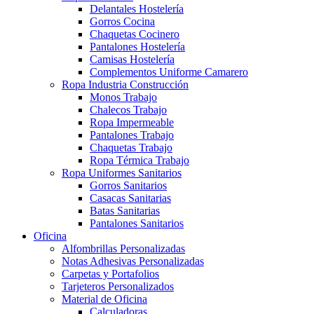
Delantales Hostelería
Gorros Cocina
Chaquetas Cocinero
Pantalones Hostelería
Camisas Hostelería
Complementos Uniforme Camarero
Ropa Industria Construcción
Monos Trabajo
Chalecos Trabajo
Ropa Impermeable
Pantalones Trabajo
Chaquetas Trabajo
Ropa Térmica Trabajo
Ropa Uniformes Sanitarios
Gorros Sanitarios
Casacas Sanitarias
Batas Sanitarias
Pantalones Sanitarios
Oficina
Alfombrillas Personalizadas
Notas Adhesivas Personalizadas
Carpetas y Portafolios
Tarjeteros Personalizados
Material de Oficina
Calculadoras