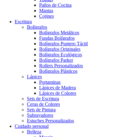
Paños de Cocina
Mantas
Cojines
Escritura
Bolígrafos
Bolígrafos Metálicos
Fundas Bolígrafos
Bolígrafos Puntero Táctil
Bolígrafos Originales
Bolígrafos Ecológicos
Bolígrafos Parker
Rollers Personalizados
Bolígrafos Plásticos
Lápices
Portaminas
Lápices de Madera
Lápices de Colores
Sets de Escritura
Ceras de Colores
Sets de Pintura
Subrayadores
Estuches Personalizados
Cuidado personal
Belleza