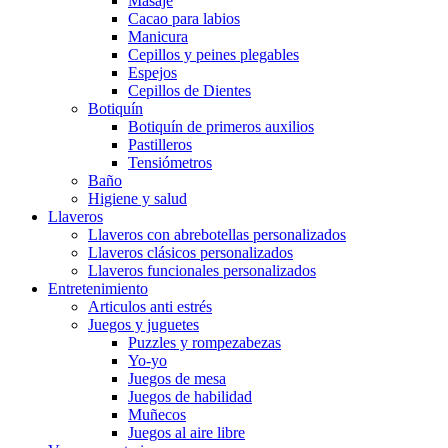
Masaje
Cacao para labios
Manicura
Cepillos y peines plegables
Espejos
Cepillos de Dientes
Botiquín
Botiquín de primeros auxilios
Pastilleros
Tensiómetros
Baño
Higiene y salud
Llaveros
Llaveros con abrebotellas personalizados
Llaveros clásicos personalizados
Llaveros funcionales personalizados
Entretenimiento
Articulos anti estrés
Juegos y juguetes
Puzzles y rompezabezas
Yo-yo
Juegos de mesa
Juegos de habilidad
Muñecos
Juegos al aire libre