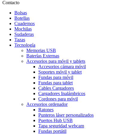
Contacto
Bolsas
Botellas
Cuadernos
Mochilas
Sudaderas
Tazas
Tecnología
Memorias USB
Baterías Externas
Accesorios para móvil y tablets
Accesorios cámara móvil
Soportes móvil y tablet
Fundas para móvil
Fundas para tablet
Cables Cargadores
Cargadores Inalámbricos
Cordones para móvil
Accesorios ordenador
Ratones
Punteros láser personalizados
Puertos Hub USB
Tapa seguridad webcam
Fundas portátil