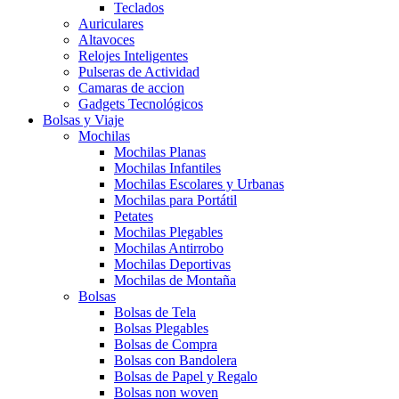
Teclados
Auriculares
Altavoces
Relojes Inteligentes
Pulseras de Actividad
Camaras de accion
Gadgets Tecnológicos
Bolsas y Viaje
Mochilas
Mochilas Planas
Mochilas Infantiles
Mochilas Escolares y Urbanas
Mochilas para Portátil
Petates
Mochilas Plegables
Mochilas Antirrobo
Mochilas Deportivas
Mochilas de Montaña
Bolsas
Bolsas de Tela
Bolsas Plegables
Bolsas de Compra
Bolsas con Bandolera
Bolsas de Papel y Regalo
Bolsas non woven