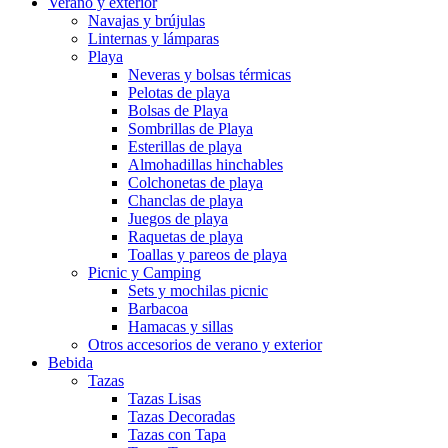
Verano y exterior
Navajas y brújulas
Linternas y lámparas
Playa
Neveras y bolsas térmicas
Pelotas de playa
Bolsas de Playa
Sombrillas de Playa
Esterillas de playa
Almohadillas hinchables
Colchonetas de playa
Chanclas de playa
Juegos de playa
Raquetas de playa
Toallas y pareos de playa
Picnic y Camping
Sets y mochilas picnic
Barbacoa
Hamacas y sillas
Otros accesorios de verano y exterior
Bebida
Tazas
Tazas Lisas
Tazas Decoradas
Tazas con Tapa