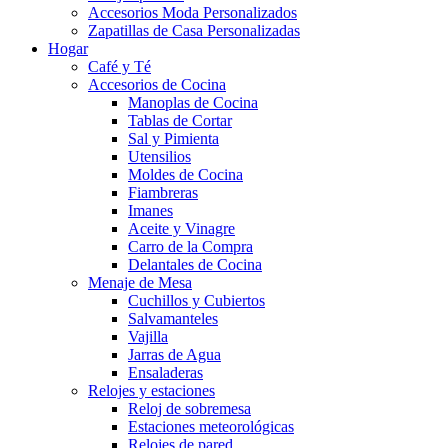
Accesorios Moda Personalizados
Zapatillas de Casa Personalizadas
Hogar
Café y Té
Accesorios de Cocina
Manoplas de Cocina
Tablas de Cortar
Sal y Pimienta
Utensilios
Moldes de Cocina
Fiambreras
Imanes
Aceite y Vinagre
Carro de la Compra
Delantales de Cocina
Menaje de Mesa
Cuchillos y Cubiertos
Salvamanteles
Vajilla
Jarras de Agua
Ensaladeras
Relojes y estaciones
Reloj de sobremesa
Estaciones meteorológicas
Relojes de pared