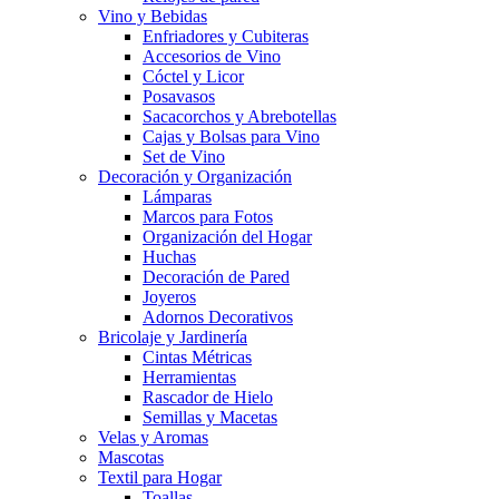
Vino y Bebidas
Enfriadores y Cubiteras
Accesorios de Vino
Cóctel y Licor
Posavasos
Sacacorchos y Abrebotellas
Cajas y Bolsas para Vino
Set de Vino
Decoración y Organización
Lámparas
Marcos para Fotos
Organización del Hogar
Huchas
Decoración de Pared
Joyeros
Adornos Decorativos
Bricolaje y Jardinería
Cintas Métricas
Herramientas
Rascador de Hielo
Semillas y Macetas
Velas y Aromas
Mascotas
Textil para Hogar
Toallas