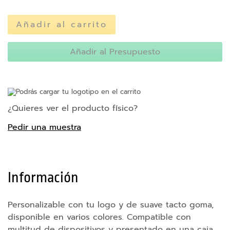
e
r
n
Añadir al carrito
a
s
Añadir al Presupuesto
A
c
c
Podrás cargar tu logotipo en el carrito
e
s
¿Quieres ver el producto físico?
o
Pedir una muestra
r
i
o
s
p
Información
a
r
a
Personalizable con tu logo y de suave tacto goma,
m
disponible en varios colores. Compatible con
ó
multitud de dispositivos y presentado en una caja