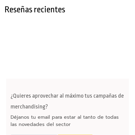
p
Reseñas recientes
a
r
a
t
a
b
l
e
t
C
a
¿Quieres aprovechar al máximo tus campañas de
b
l
merchandising?
e
Déjanos tu email para estar al tanto de todas
s
las novedades del sector
C
a