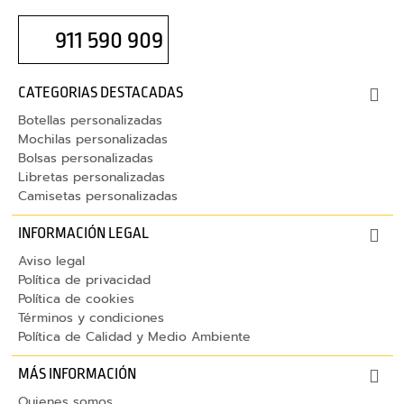
s
I
911 590 909
n
a
l
CATEGORIAS DESTACADAS
á
Botellas personalizadas
m
Mochilas personalizadas
b
Bolsas personalizadas
Libretas personalizadas
r
Camisetas personalizadas
i
c
INFORMACIÓN LEGAL
o
Aviso legal
s
Política de privacidad
Política de cookies
C
Términos y condiciones
o
Política de Calidad y Medio Ambiente
r
d
MÁS INFORMACIÓN
o
Quienes somos