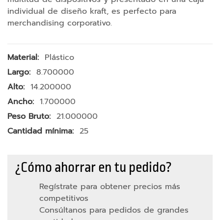
v
i
individual de diseño kraft, es perfecto para
l
merchandising corporativo.
y
t
a
Más
Plástico
b
Información
l
8.700000
e
14.200000
t
s
1.700000
21.000000
A
25
c
c
e
¿Cómo ahorrar en tu pedido?
s
o
Regístrate para obtener precios más
r
competitivos
i
Consúltanos para pedidos de grandes
o