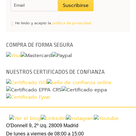
Suscribirse
r
g
a
He leido y acepto la
política de privacidad
d
o
r
COMPRA DE FORMA SEGURA
e
s
NUESTROS CERTIFICADOS DE CONFIANZA
C
a
r
g
a
d
o
r
O'Donnell 9, 2º izq. 28009 Madrid
e
De lunes a viernes de 08:00 a 15:00