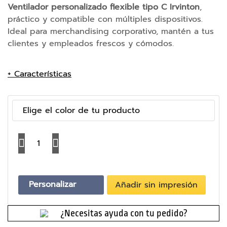
e
Ventilador personalizado flexible tipo C Irvinton
,
m
práctico y compatible con múltiples dispositivos.
o
Ideal para merchandising corporativo, mantén a tus
r
clientes y empleados frescos y cómodos.
i
a
s
+ Características
U
S
B
Elige el color de tu producto
B
a
t
C
e
a
r
n
í
t
a
Personalizar
Añadir sin impresión
i
s
E
d
x
a
¿Necesitas ayuda con tu pedido?
t
d