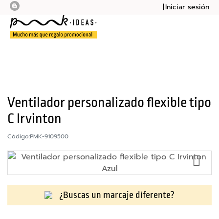
Iniciar sesión
Mi presupu
Mi cesta
Bolsas
Botellas
Cuadernos
Ventilador personalizado flexible tipo
C Irvinton
Mochilas
Código:
PMK-9109500
Sudaderas
AÑ
Tazas
A
LA
Tecnología
LI
¿Buscas un marcaje diferente?
DE
M
DE