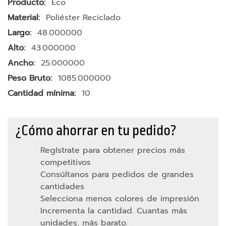
Más
Eco
e
Información
Poliéster Reciclado
s
48.000000
m
43.000000
ó
v
25.000000
i
1085.000000
l
10
y
t
a
¿Cómo ahorrar en tu pedido?
b
l
Regístrate para obtener precios más
e
competitivos
t
Consúltanos para pedidos de grandes
cantidades
F
Selecciona menos colores de impresión
u
Incrementa la cantidad. Cuantas más
n
unidades, más barato.