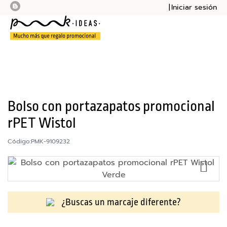
Iniciar sesión
Mi presupu
Mi cesta
Bolsas
Botellas
Cuadernos
Bolso con portazapatos promocional
rPET Wistol
Mochilas
Código:
PMK-9109232
Sudaderas
AÑ
Tazas
A
LA
Tecnología
LI
¿Buscas un marcaje diferente?
DE
M
DE