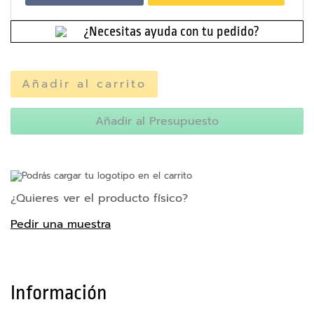
e
d
r
a
n
¿Necesitas ayuda con tu pedido?
a
d
s
Añadir al carrito
A
c
c
Añadir al Presupuesto
e
s
o
r
Podrás cargar tu logotipo en el carrito
i
¿Quieres ver el producto físico?
o
s
Pedir una muestra
p
a
r
a
m
Información
ó