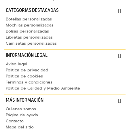
n
a
CATEGORIAS DESTACADAS
l
Botellas personalizadas
i
Mochilas personalizadas
z
Bolsas personalizadas
a
Libretas personalizadas
Camisetas personalizadas
d
o
INFORMACIÓN LEGAL
s
Aviso legal
Política de privacidad
P
Política de cookies
u
Términos y condiciones
e
Política de Calidad y Medio Ambiente
r
t
MÁS INFORMACIÓN
o
Quienes somos
s
Página de ayuda
H
Contacto
u
Mapa del sitio