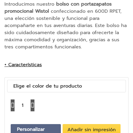
e
Introducimos nuestro
b
olso con portazapatos
m
promocional Wistol
confeccionado en 600D RPET,
o
una elección sostenible y funcional para
r
acompañarte en tus aventuras diarias. Este bolso ha
i
a
sido cuidadosamente diseñado para ofrecerte la
s
máxima comodidad y organización, gracias a sus
U
tres compartimentos funcionales.
S
B
+ Características
B
a
t
Elige el color de tu producto
e
r
í
C
a
a
s
E
n
x
t
t
Personalizar
Añadir sin impresión
i