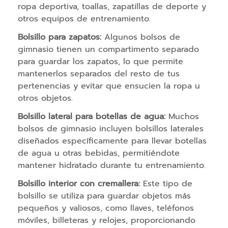
ropa deportiva, toallas, zapatillas de deporte y
n
otros equipos de entrenamiento.
e
s
Bolsillo para zapatos:
Algunos bolsos de
p
gimnasio tienen un compartimento separado
a
para guardar los zapatos, lo que permite
r
mantenerlos separados del resto de tus
a
pertenencias y evitar que ensucien la ropa u
m
otros objetos.
ó
Bolsillo lateral para botellas de agua:
Muchos
v
bolsos de gimnasio incluyen bolsillos laterales
i
diseñados específicamente para llevar botellas
l
de agua u otras bebidas, permitiéndote
A
mantener hidratado durante tu entrenamiento.
c
Bolsillo interior con cremallera:
Este tipo de
c
e
bolsillo se utiliza para guardar objetos más
s
pequeños y valiosos, como llaves, teléfonos
o
móviles, billeteras y relojes, proporcionando
r