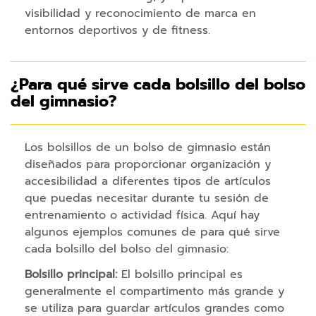
s
visibilidad y reconocimiento de marca en
I
entornos deportivos y de fitness.
n
a
l
¿Para qué sirve cada bolsillo del bolso
á
del gimnasio?
m
b
r
Los bolsillos de un bolso de gimnasio están
i
diseñados para proporcionar organización y
c
accesibilidad a diferentes tipos de artículos
o
que puedas necesitar durante tu sesión de
s
entrenamiento o actividad física. Aquí hay
algunos ejemplos comunes de para qué sirve
C
cada bolsillo del bolso del gimnasio:
o
Bolsillo principal:
El bolsillo principal es
r
generalmente el compartimento más grande y
d
se utiliza para guardar artículos grandes como
o