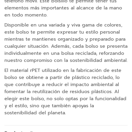
teléfono móvil. Este bolsillo te permite tener tus
s
elementos más importantes al alcance de la mano
c
en todo momento.
á
Disponible en una variada y viva gama de colores,
m
este bolso te permite expresar tu estilo personal
a
mientras te mantienes organizado y preparado para
r
cualquier situación. Además, cada bolso se presenta
a
individualmente en una bolsa reciclada, reforzando
m
nuestro compromiso con la sostenibilidad ambiental.
ó
v
El material rPET utilizado en la fabricación de este
i
bolso se obtiene a partir de plástico reciclado, lo
l
que contribuye a reducir el impacto ambiental al
fomentar la reutilización de residuos plásticos. Al
S
elegir este bolso, no solo optas por la funcionalidad
o
y el estilo, sino que también apoyas la
p
sostenibilidad del planeta.
o
r
t