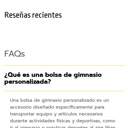
p
a
Reseñas recientes
r
a
t
a
b
FAQs
l
e
t
¿Qué es una bolsa de gimnasio
C
personalizada?
a
b
l
Una bolsa de gimnasio personalizado es un
e
accesorio diseñado específicamente para
s
transportar equipo y artículos necesarios
C
durante actividades físicas y deportivas, como
a
ir al gimnasio o practicar deportes al aire libre.