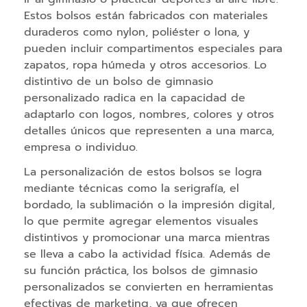
r
Estos bolsos están fabricados con materiales
g
duraderos como nylon, poliéster o lona, y
a
pueden incluir compartimentos especiales para
d
zapatos, ropa húmeda y otros accesorios. Lo
o
distintivo de un bolso de gimnasio
r
personalizado radica en la capacidad de
e
adaptarlo con logos, nombres, colores y otros
s
detalles únicos que representen a una marca,
empresa o individuo.
C
La personalización de estos bolsos se logra
a
mediante técnicas como la serigrafía, el
r
bordado, la sublimación o la impresión digital,
g
lo que permite agregar elementos visuales
a
distintivos y promocionar una marca mientras
d
se lleva a cabo la actividad física. Además de
o
su función práctica, los bolsos de gimnasio
r
personalizados se convierten en herramientas
e
efectivas de marketing, ya que ofrecen