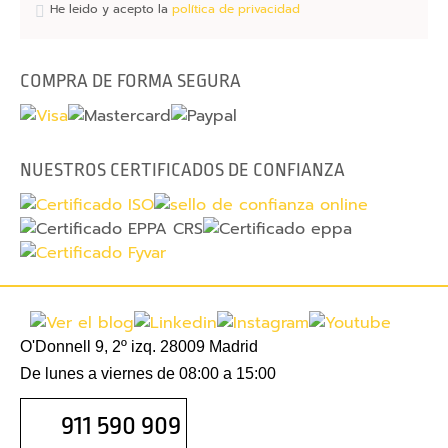
He leido y acepto la
política de privacidad
P
u
n
COMPRA DE FORMA SEGURA
t
e
r
o
NUESTROS CERTIFICADOS DE CONFIANZA
s
l
á
s
e
r
p
O'Donnell 9, 2º izq. 28009 Madrid
e
De lunes a viernes de 08:00 a 15:00
r
s
911 590 909
o