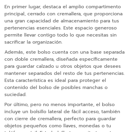
v
i
En primer lugar, destaca el amplio compartimento
l
principal, cerrado con cremallera, que proporciona
y
una gran capacidad de almacenamiento para tus
t
pertenencias esenciales. Este espacio generoso
a
permite llevar contigo todo lo que necesitas sin
b
l
sacrificar la organización.
e
Además, este bolso cuenta con una base separada
t
con doble cremallera, diseñada específicamente
s
para guardar calzado u otros objetos que desees
A
mantener separados del resto de tus pertenencias.
c
Esta característica es ideal para proteger el
c
contenido del bolso de posibles manchas o
e
suciedad.
s
Por último, pero no menos importante, el bolso
o
incluye un bolsillo lateral de fácil acceso, también
r
con cierre de cremallera, perfecto para guardar
i
objetos pequeños como llaves, monedas o tu
o