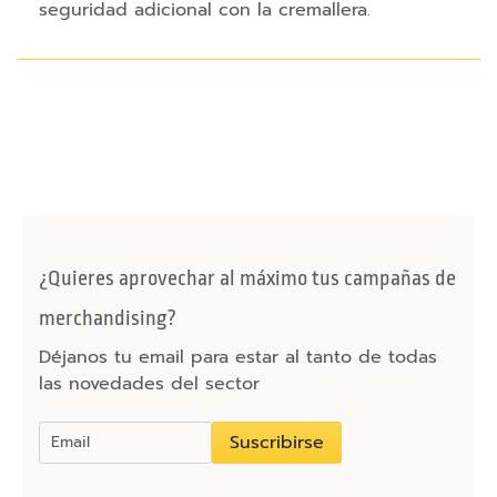
seguridad adicional con la cremallera.
i
o
s
o
r
d
e
n
a
d
o
r
¿Quieres aprovechar al máximo tus campañas de
R
merchandising?
a
Déjanos tu email para estar al tanto de todas
t
las novedades del sector
o
n
Suscribirse
e
s