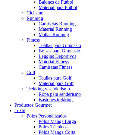
Balones de Fútbol
Material para Fútbol
Ciclismo
Running
Camisetas Running
Material Running
Mallas Running
Fitness
Toallas para Gimnasio
Bolsas para Gimnasio
Leggins Deportivos
Material Fitness
Camisetas Fitness
Golf
Toallas para Golf
Material para Golf
Trekking y senderismo
Ropa para senderismo
Bastones trekking
Productos Gourmet
Textil
Polos Personalizados
Polos Manga Larga
Polos Técnicos
Polos Manga Corta