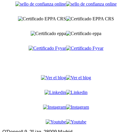
O'Donnell 9, 2º izq. 28009 Madrid