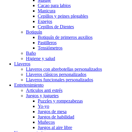
Masaje
Cacao para labios
Manicura
Cepillos y peines plegables
Espejos
Cepillos de Dientes
Botiquín
Botiquín de primeros auxilios
Pastilleros
Tensiómetros
Baño
Higiene y salud
Llaveros
Llaveros con abrebotellas personalizados
Llaveros clásicos personalizados
Llaveros funcionales personalizados
Entretenimiento
Articulos anti estrés
Juegos y juguetes
Puzzles y rompezabezas
Yo-yo
Juegos de mesa
Juegos de habilidad
Muñecos
Juegos al aire libre