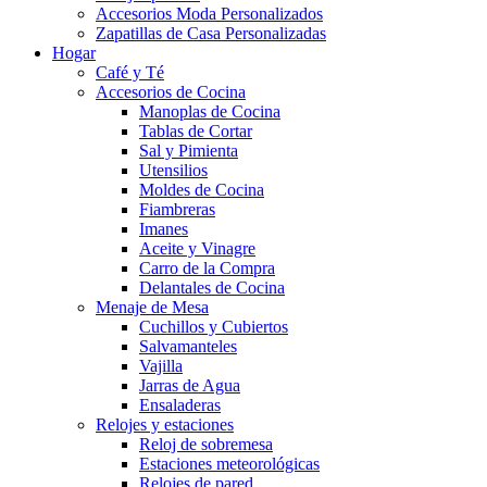
Accesorios Moda Personalizados
Zapatillas de Casa Personalizadas
Hogar
Café y Té
Accesorios de Cocina
Manoplas de Cocina
Tablas de Cortar
Sal y Pimienta
Utensilios
Moldes de Cocina
Fiambreras
Imanes
Aceite y Vinagre
Carro de la Compra
Delantales de Cocina
Menaje de Mesa
Cuchillos y Cubiertos
Salvamanteles
Vajilla
Jarras de Agua
Ensaladeras
Relojes y estaciones
Reloj de sobremesa
Estaciones meteorológicas
Relojes de pared