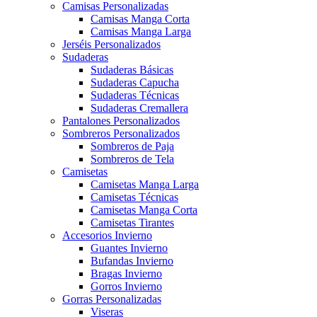
Camisas Personalizadas
Camisas Manga Corta
Camisas Manga Larga
Jerséis Personalizados
Sudaderas
Sudaderas Básicas
Sudaderas Capucha
Sudaderas Técnicas
Sudaderas Cremallera
Pantalones Personalizados
Sombreros Personalizados
Sombreros de Paja
Sombreros de Tela
Camisetas
Camisetas Manga Larga
Camisetas Técnicas
Camisetas Manga Corta
Camisetas Tirantes
Accesorios Invierno
Guantes Invierno
Bufandas Invierno
Bragas Invierno
Gorros Invierno
Gorras Personalizadas
Viseras