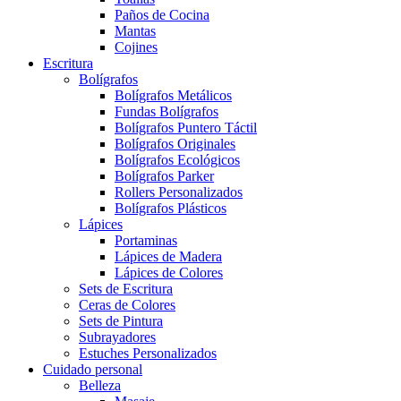
Paños de Cocina
Mantas
Cojines
Escritura
Bolígrafos
Bolígrafos Metálicos
Fundas Bolígrafos
Bolígrafos Puntero Táctil
Bolígrafos Originales
Bolígrafos Ecológicos
Bolígrafos Parker
Rollers Personalizados
Bolígrafos Plásticos
Lápices
Portaminas
Lápices de Madera
Lápices de Colores
Sets de Escritura
Ceras de Colores
Sets de Pintura
Subrayadores
Estuches Personalizados
Cuidado personal
Belleza