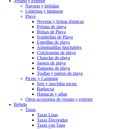
Verano y exterior
Navajas y brújulas
Linternas y lámparas
Playa
Neveras y bolsas térmicas
Pelotas de playa
Bolsas de Playa
Sombrillas de Playa
Esterillas de playa
Almohadillas hinchables
Colchonetas de playa
Chanclas de playa
Juegos de playa
Raquetas de playa
Toallas y pareos de playa
Picnic y Camping
Sets y mochilas picnic
Barbacoa
Hamacas y sillas
Otros accesorios de verano y exterior
Bebida
Tazas
Tazas Lisas
Tazas Decoradas
Tazas con Tapa