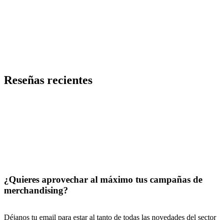
Ver detalle
Añadir a la Lista de Deseos
Pelota hinchable de playa
Código
PMK-3487
Precio desde 0,53 €
Reseñas recientes
¿Quieres aprovechar al máximo tus campañas de
merchandising?
Déjanos tu email para estar al tanto de todas las novedades del sector