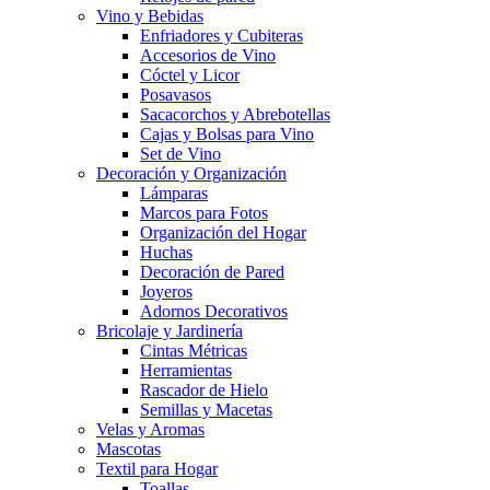
Vino y Bebidas
Enfriadores y Cubiteras
Accesorios de Vino
Cóctel y Licor
Posavasos
Sacacorchos y Abrebotellas
Cajas y Bolsas para Vino
Set de Vino
Decoración y Organización
Lámparas
Marcos para Fotos
Organización del Hogar
Huchas
Decoración de Pared
Joyeros
Adornos Decorativos
Bricolaje y Jardinería
Cintas Métricas
Herramientas
Rascador de Hielo
Semillas y Macetas
Velas y Aromas
Mascotas
Textil para Hogar
Toallas