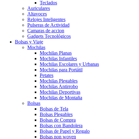
Teclados
Auriculares
Altavoces
Relojes Inteligentes
Pulseras de Actividad
Camaras de accion
Gadgets Tecnológicos
Bolsas y Viaje
Mochilas
Mochilas Planas
Mochilas Infantiles
Mochilas Escolares y Urbanas
Mochilas para Portátil
Petates
Mochilas Plegables
Mochilas Antirrobo
Mochilas Deportivas
Mochilas de Montaña
Bolsas
Bolsas de Tela
Bolsas Plegables
Bolsas de Compra
Bolsas con Bandolera
Bolsas de Papel y Regalo
Bolsas non woven