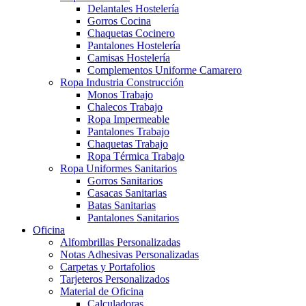
Delantales Hostelería
Gorros Cocina
Chaquetas Cocinero
Pantalones Hostelería
Camisas Hostelería
Complementos Uniforme Camarero
Ropa Industria Construcción
Monos Trabajo
Chalecos Trabajo
Ropa Impermeable
Pantalones Trabajo
Chaquetas Trabajo
Ropa Térmica Trabajo
Ropa Uniformes Sanitarios
Gorros Sanitarios
Casacas Sanitarias
Batas Sanitarias
Pantalones Sanitarios
Oficina
Alfombrillas Personalizadas
Notas Adhesivas Personalizadas
Carpetas y Portafolios
Tarjeteros Personalizados
Material de Oficina
Calculadoras