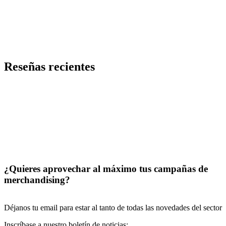
Añadir a la Lista de Deseos
Ventilador portátil Ticsy
Código
PMK-13894307
Precio desde 1,91 €
Reseñas recientes
¿Quieres aprovechar al máximo tus campañas de
merchandising?
Déjanos tu email para estar al tanto de todas las novedades del sector
Inscríbase a nuestro boletín de noticias: