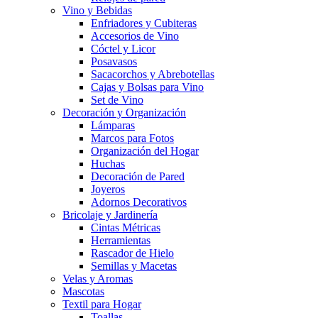
Vino y Bebidas
Enfriadores y Cubiteras
Accesorios de Vino
Cóctel y Licor
Posavasos
Sacacorchos y Abrebotellas
Cajas y Bolsas para Vino
Set de Vino
Decoración y Organización
Lámparas
Marcos para Fotos
Organización del Hogar
Huchas
Decoración de Pared
Joyeros
Adornos Decorativos
Bricolaje y Jardinería
Cintas Métricas
Herramientas
Rascador de Hielo
Semillas y Macetas
Velas y Aromas
Mascotas
Textil para Hogar
Toallas