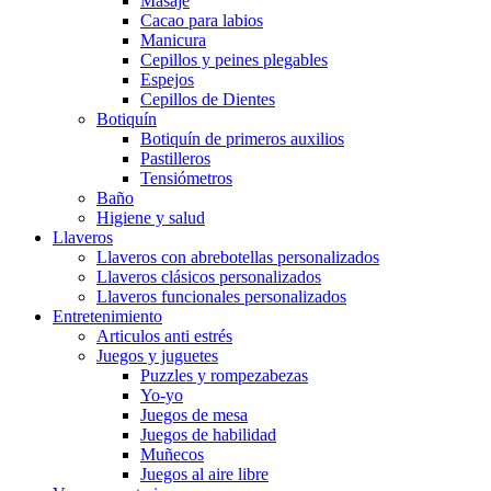
Masaje
Cacao para labios
Manicura
Cepillos y peines plegables
Espejos
Cepillos de Dientes
Botiquín
Botiquín de primeros auxilios
Pastilleros
Tensiómetros
Baño
Higiene y salud
Llaveros
Llaveros con abrebotellas personalizados
Llaveros clásicos personalizados
Llaveros funcionales personalizados
Entretenimiento
Articulos anti estrés
Juegos y juguetes
Puzzles y rompezabezas
Yo-yo
Juegos de mesa
Juegos de habilidad
Muñecos
Juegos al aire libre