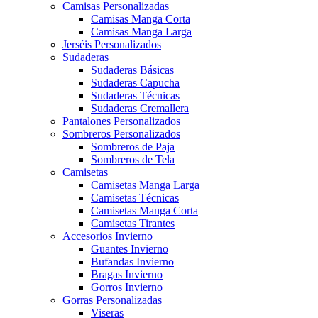
Camisas Personalizadas
Camisas Manga Corta
Camisas Manga Larga
Jerséis Personalizados
Sudaderas
Sudaderas Básicas
Sudaderas Capucha
Sudaderas Técnicas
Sudaderas Cremallera
Pantalones Personalizados
Sombreros Personalizados
Sombreros de Paja
Sombreros de Tela
Camisetas
Camisetas Manga Larga
Camisetas Técnicas
Camisetas Manga Corta
Camisetas Tirantes
Accesorios Invierno
Guantes Invierno
Bufandas Invierno
Bragas Invierno
Gorros Invierno
Gorras Personalizadas
Viseras