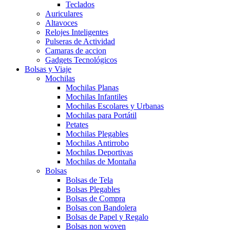
Teclados
Auriculares
Altavoces
Relojes Inteligentes
Pulseras de Actividad
Camaras de accion
Gadgets Tecnológicos
Bolsas y Viaje
Mochilas
Mochilas Planas
Mochilas Infantiles
Mochilas Escolares y Urbanas
Mochilas para Portátil
Petates
Mochilas Plegables
Mochilas Antirrobo
Mochilas Deportivas
Mochilas de Montaña
Bolsas
Bolsas de Tela
Bolsas Plegables
Bolsas de Compra
Bolsas con Bandolera
Bolsas de Papel y Regalo
Bolsas non woven