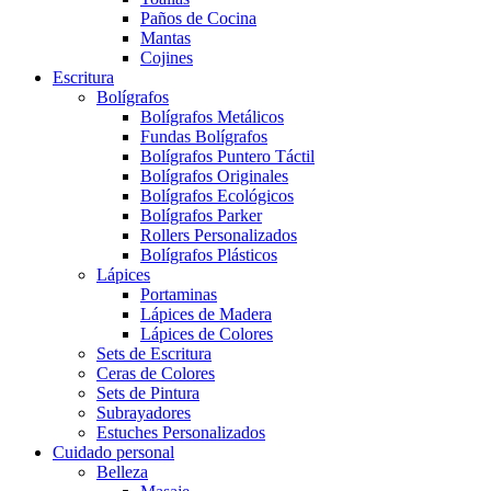
Paños de Cocina
Mantas
Cojines
Escritura
Bolígrafos
Bolígrafos Metálicos
Fundas Bolígrafos
Bolígrafos Puntero Táctil
Bolígrafos Originales
Bolígrafos Ecológicos
Bolígrafos Parker
Rollers Personalizados
Bolígrafos Plásticos
Lápices
Portaminas
Lápices de Madera
Lápices de Colores
Sets de Escritura
Ceras de Colores
Sets de Pintura
Subrayadores
Estuches Personalizados
Cuidado personal
Belleza