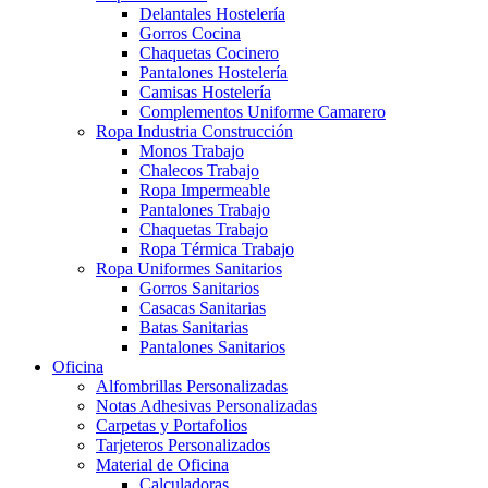
Delantales Hostelería
Gorros Cocina
Chaquetas Cocinero
Pantalones Hostelería
Camisas Hostelería
Complementos Uniforme Camarero
Ropa Industria Construcción
Monos Trabajo
Chalecos Trabajo
Ropa Impermeable
Pantalones Trabajo
Chaquetas Trabajo
Ropa Térmica Trabajo
Ropa Uniformes Sanitarios
Gorros Sanitarios
Casacas Sanitarias
Batas Sanitarias
Pantalones Sanitarios
Oficina
Alfombrillas Personalizadas
Notas Adhesivas Personalizadas
Carpetas y Portafolios
Tarjeteros Personalizados
Material de Oficina
Calculadoras