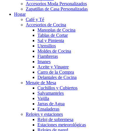
Accesorios Moda Personalizados
Zapatillas de Casa Personalizadas
Hogar
Café y Té
Accesorios de Cocina
Manoplas de Cocina
Tablas de Cortar
Sal y Pimienta
Utensilios
Moldes de Cocina
Fiambreras
Imanes
Aceite y Vinagre
Carro de la Compra
Delantales de Cocina
Menaje de Mesa
Cuchillos y Cubiertos
Salvamanteles
Vajilla
Jarras de Agua
Ensaladeras
Relojes y estaciones
Reloj de sobremesa
Estaciones meteorológicas
Relojes de pared