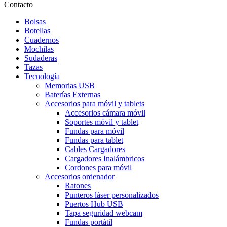
Contacto
Bolsas
Botellas
Cuadernos
Mochilas
Sudaderas
Tazas
Tecnología
Memorias USB
Baterías Externas
Accesorios para móvil y tablets
Accesorios cámara móvil
Soportes móvil y tablet
Fundas para móvil
Fundas para tablet
Cables Cargadores
Cargadores Inalámbricos
Cordones para móvil
Accesorios ordenador
Ratones
Punteros láser personalizados
Puertos Hub USB
Tapa seguridad webcam
Fundas portátil