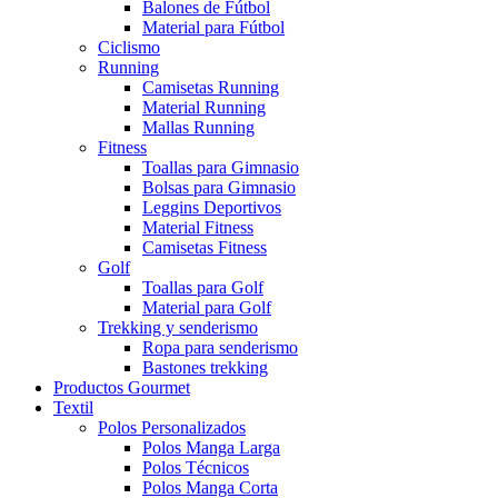
Balones de Fútbol
Material para Fútbol
Ciclismo
Running
Camisetas Running
Material Running
Mallas Running
Fitness
Toallas para Gimnasio
Bolsas para Gimnasio
Leggins Deportivos
Material Fitness
Camisetas Fitness
Golf
Toallas para Golf
Material para Golf
Trekking y senderismo
Ropa para senderismo
Bastones trekking
Productos Gourmet
Textil
Polos Personalizados
Polos Manga Larga
Polos Técnicos
Polos Manga Corta