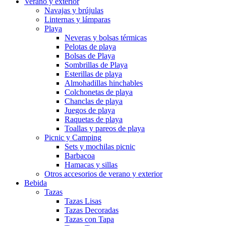
Verano y exterior
Navajas y brújulas
Linternas y lámparas
Playa
Neveras y bolsas térmicas
Pelotas de playa
Bolsas de Playa
Sombrillas de Playa
Esterillas de playa
Almohadillas hinchables
Colchonetas de playa
Chanclas de playa
Juegos de playa
Raquetas de playa
Toallas y pareos de playa
Picnic y Camping
Sets y mochilas picnic
Barbacoa
Hamacas y sillas
Otros accesorios de verano y exterior
Bebida
Tazas
Tazas Lisas
Tazas Decoradas
Tazas con Tapa