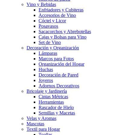
Vino y Bebidas
Enfriadores y Cubiteras
Accesorios de Vino
Cóctel y Licor
Posavasos
Sacacorchos y Abrebotellas
Cajas y Bolsas para Vino
Set de Vino
Decoración y Organización
Lámparas
Marcos para Fotos
Organización del Hogar
Huchas
Decoración de Pared
Joyeros
Adornos Decorativos
Bricolaje y Jardinería
Cintas Métricas
Herramientas
Rascador de Hielo
Semillas y Macetas
Velas y Aromas
Mascotas
Textil para Hogar
Toallas