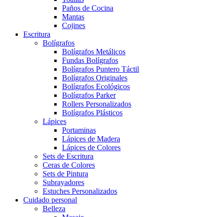
Paños de Cocina
Mantas
Cojines
Escritura
Bolígrafos
Bolígrafos Metálicos
Fundas Bolígrafos
Bolígrafos Puntero Táctil
Bolígrafos Originales
Bolígrafos Ecológicos
Bolígrafos Parker
Rollers Personalizados
Bolígrafos Plásticos
Lápices
Portaminas
Lápices de Madera
Lápices de Colores
Sets de Escritura
Ceras de Colores
Sets de Pintura
Subrayadores
Estuches Personalizados
Cuidado personal
Belleza