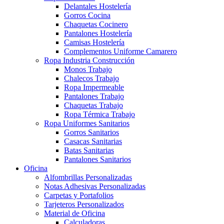
Delantales Hostelería
Gorros Cocina
Chaquetas Cocinero
Pantalones Hostelería
Camisas Hostelería
Complementos Uniforme Camarero
Ropa Industria Construcción
Monos Trabajo
Chalecos Trabajo
Ropa Impermeable
Pantalones Trabajo
Chaquetas Trabajo
Ropa Térmica Trabajo
Ropa Uniformes Sanitarios
Gorros Sanitarios
Casacas Sanitarias
Batas Sanitarias
Pantalones Sanitarios
Oficina
Alfombrillas Personalizadas
Notas Adhesivas Personalizadas
Carpetas y Portafolios
Tarjeteros Personalizados
Material de Oficina
Calculadoras