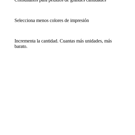
Selecciona menos colores de impresión
Incrementa la cantidad. Cuantas más unidades, más
barato.
Ver detalle
Añadir a la Lista de Deseos
Chaqueta personalizable en dos tejidos Minsk
Código
PMK-1611380
Precio desde 13,58 €
Ver detalle
Añadir a la Lista de Deseos
Chaqueta para hombre corporativa Norway
Código
PMK-1611512