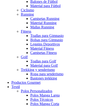
Balones de Fútbol
Material para Fútbol
Ciclismo
Running
Camisetas Running
Material Running
Mallas Running
Fitness
Toallas para Gimnasio
Bolsas para Gimnasio
Leggins Deportivos
Material Fitness
Camisetas Fitness
Golf
Toallas para Golf
Material para Golf
Trekking y senderismo
Ropa para senderismo
Bastones trekking
Productos Gourmet
Textil
Polos Personalizados
Polos Manga Larga
Polos Técnicos
Polos Manga Corta