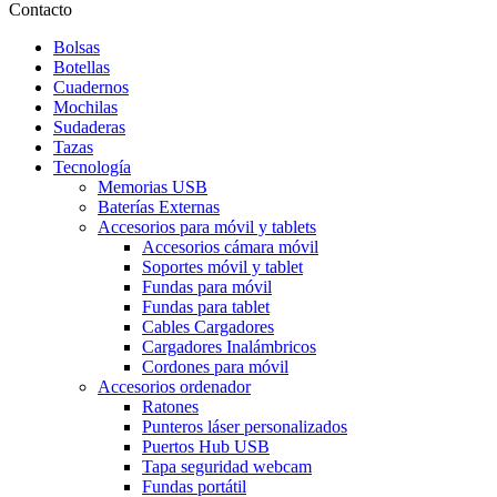
Contacto
Bolsas
Botellas
Cuadernos
Mochilas
Sudaderas
Tazas
Tecnología
Memorias USB
Baterías Externas
Accesorios para móvil y tablets
Accesorios cámara móvil
Soportes móvil y tablet
Fundas para móvil
Fundas para tablet
Cables Cargadores
Cargadores Inalámbricos
Cordones para móvil
Accesorios ordenador
Ratones
Punteros láser personalizados
Puertos Hub USB
Tapa seguridad webcam
Fundas portátil