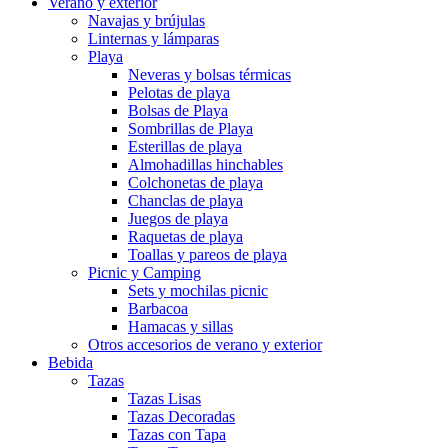
Verano y exterior
Navajas y brújulas
Linternas y lámparas
Playa
Neveras y bolsas térmicas
Pelotas de playa
Bolsas de Playa
Sombrillas de Playa
Esterillas de playa
Almohadillas hinchables
Colchonetas de playa
Chanclas de playa
Juegos de playa
Raquetas de playa
Toallas y pareos de playa
Picnic y Camping
Sets y mochilas picnic
Barbacoa
Hamacas y sillas
Otros accesorios de verano y exterior
Bebida
Tazas
Tazas Lisas
Tazas Decoradas
Tazas con Tapa