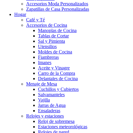
Accesorios Moda Personalizados
Zapatillas de Casa Personalizadas
Hogar
Café y Té
Accesorios de Cocina
Manoplas de Cocina
Tablas de Cortar
Sal y Pimienta
Utensilios
Moldes de Cocina
Fiambreras
Imanes
Aceite y Vinagre
Carro de la Compra
Delantales de Cocina
Menaje de Mesa
Cuchillos y Cubiertos
Salvamanteles
Vajilla
Jarras de Agua
Ensaladeras
Relojes y estaciones
Reloj de sobremesa
Estaciones meteorológicas
Relojes de pared