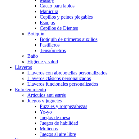
Masaje
Cacao para labios
Manicura
Cepillos y peines plegables
Espejos
Cepillos de Dientes
Botiquín
Botiquín de primeros auxilios
Pastilleros
Tensiómetros
Baño
Higiene y salud
Llaveros
Llaveros con abrebotellas personalizados
Llaveros clásicos personalizados
Llaveros funcionales personalizados
Entretenimiento
Articulos anti estrés
Juegos y juguetes
Puzzles y rompezabezas
Yo-yo
Juegos de mesa
Juegos de habilidad
Muñecos
Juegos al aire libre