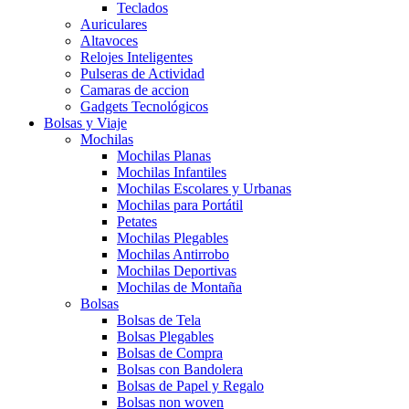
Teclados
Auriculares
Altavoces
Relojes Inteligentes
Pulseras de Actividad
Camaras de accion
Gadgets Tecnológicos
Bolsas y Viaje
Mochilas
Mochilas Planas
Mochilas Infantiles
Mochilas Escolares y Urbanas
Mochilas para Portátil
Petates
Mochilas Plegables
Mochilas Antirrobo
Mochilas Deportivas
Mochilas de Montaña
Bolsas
Bolsas de Tela
Bolsas Plegables
Bolsas de Compra
Bolsas con Bandolera
Bolsas de Papel y Regalo
Bolsas non woven