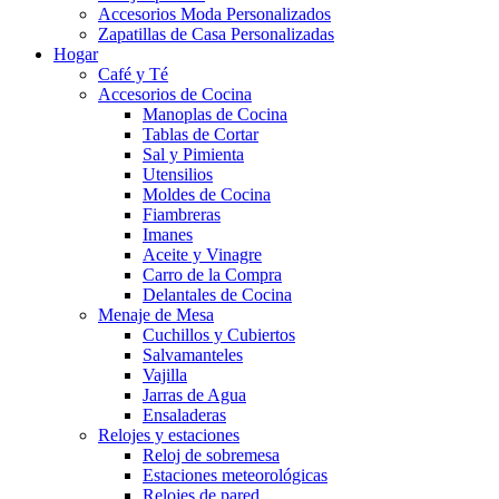
Accesorios Moda Personalizados
Zapatillas de Casa Personalizadas
Hogar
Café y Té
Accesorios de Cocina
Manoplas de Cocina
Tablas de Cortar
Sal y Pimienta
Utensilios
Moldes de Cocina
Fiambreras
Imanes
Aceite y Vinagre
Carro de la Compra
Delantales de Cocina
Menaje de Mesa
Cuchillos y Cubiertos
Salvamanteles
Vajilla
Jarras de Agua
Ensaladeras
Relojes y estaciones
Reloj de sobremesa
Estaciones meteorológicas
Relojes de pared