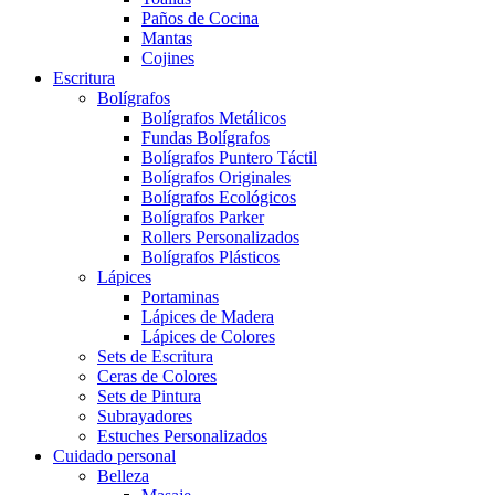
Paños de Cocina
Mantas
Cojines
Escritura
Bolígrafos
Bolígrafos Metálicos
Fundas Bolígrafos
Bolígrafos Puntero Táctil
Bolígrafos Originales
Bolígrafos Ecológicos
Bolígrafos Parker
Rollers Personalizados
Bolígrafos Plásticos
Lápices
Portaminas
Lápices de Madera
Lápices de Colores
Sets de Escritura
Ceras de Colores
Sets de Pintura
Subrayadores
Estuches Personalizados
Cuidado personal
Belleza