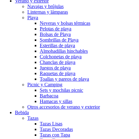
Verano y exterior
Navajas y brújulas
Linternas y lámparas
Playa
Neveras y bolsas térmicas
Pelotas de playa
Bolsas de Playa
Sombrillas de Playa
Esterillas de playa
Almohadillas hinchables
Colchonetas de playa
Chanclas de playa
Juegos de playa
Raquetas de playa
Toallas y pareos de playa
Picnic y Camping
Sets y mochilas picnic
Barbacoa
Hamacas y sillas
Otros accesorios de verano y exterior
Bebida
Tazas
Tazas Lisas
Tazas Decoradas
Tazas con Tapa