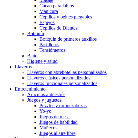
Masaje
Cacao para labios
Manicura
Cepillos y peines plegables
Espejos
Cepillos de Dientes
Botiquín
Botiquín de primeros auxilios
Pastilleros
Tensiómetros
Baño
Higiene y salud
Llaveros
Llaveros con abrebotellas personalizados
Llaveros clásicos personalizados
Llaveros funcionales personalizados
Entretenimiento
Articulos anti estrés
Juegos y juguetes
Puzzles y rompezabezas
Yo-yo
Juegos de mesa
Juegos de habilidad
Muñecos
Juegos al aire libre