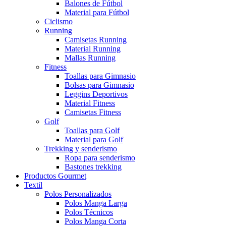
Balones de Fútbol
Material para Fútbol
Ciclismo
Running
Camisetas Running
Material Running
Mallas Running
Fitness
Toallas para Gimnasio
Bolsas para Gimnasio
Leggins Deportivos
Material Fitness
Camisetas Fitness
Golf
Toallas para Golf
Material para Golf
Trekking y senderismo
Ropa para senderismo
Bastones trekking
Productos Gourmet
Textil
Polos Personalizados
Polos Manga Larga
Polos Técnicos
Polos Manga Corta