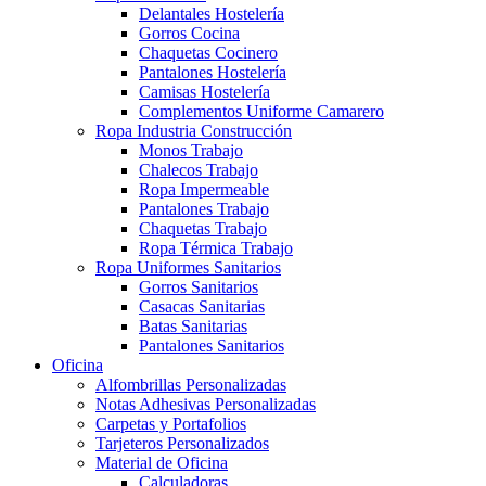
Delantales Hostelería
Gorros Cocina
Chaquetas Cocinero
Pantalones Hostelería
Camisas Hostelería
Complementos Uniforme Camarero
Ropa Industria Construcción
Monos Trabajo
Chalecos Trabajo
Ropa Impermeable
Pantalones Trabajo
Chaquetas Trabajo
Ropa Térmica Trabajo
Ropa Uniformes Sanitarios
Gorros Sanitarios
Casacas Sanitarias
Batas Sanitarias
Pantalones Sanitarios
Oficina
Alfombrillas Personalizadas
Notas Adhesivas Personalizadas
Carpetas y Portafolios
Tarjeteros Personalizados
Material de Oficina
Calculadoras