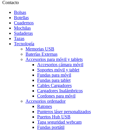
Contacto
Bolsas
Botellas
Cuadernos
Mochilas
Sudaderas
Tazas
Tecnología
Memorias USB
Baterías Externas
Accesorios para móvil y tablets
Accesorios cámara móvil
Soportes móvil y tablet
Fundas para móvil
Fundas para tablet
Cables Cargadores
Cargadores Inalámbricos
Cordones para móvil
Accesorios ordenador
Ratones
Punteros láser personalizados
Puertos Hub USB
Tapa seguridad webcam
Fundas portátil