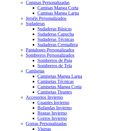
Camisas Personalizadas
Camisas Manga Corta
Camisas Manga Larga
Jerséis Personalizados
Sudaderas
Sudaderas Básicas
Sudaderas Capucha
Sudaderas Técnicas
Sudaderas Cremallera
Pantalones Personalizados
Sombreros Personalizados
Sombreros de Paja
Sombreros de Tela
Camisetas
Camisetas Manga Larga
Camisetas Técnicas
Camisetas Manga Corta
Camisetas Tirantes
Accesorios Invierno
Guantes Invierno
Bufandas Invierno
Bragas Invierno
Gorros Invierno
Gorras Personalizadas
Viseras