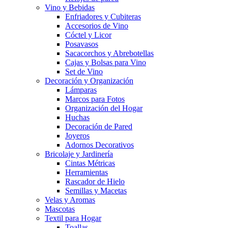
Vino y Bebidas
Enfriadores y Cubiteras
Accesorios de Vino
Cóctel y Licor
Posavasos
Sacacorchos y Abrebotellas
Cajas y Bolsas para Vino
Set de Vino
Decoración y Organización
Lámparas
Marcos para Fotos
Organización del Hogar
Huchas
Decoración de Pared
Joyeros
Adornos Decorativos
Bricolaje y Jardinería
Cintas Métricas
Herramientas
Rascador de Hielo
Semillas y Macetas
Velas y Aromas
Mascotas
Textil para Hogar
Toallas