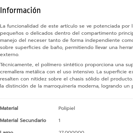
Información
Punteros
láser
personalizados
La funcionalidad de este artículo se ve potenciada por la
pequeños o delicados dentro del compartimento principal.
Puertos
manejo del neceser tanto de forma independiente como a
Hub
sobre superficies de baño, permitiendo llevar una herr
USB
externo.
Tapa
Técnicamente, el polímero sintético proporciona una sup
seguridad
cremallera metálica con el uso intensivo. La superficie 
webcam
resalten con nitidez sobre el chasis sólido del producto
Fundas
la distinción de la marroquinería moderna, logrando un 
portátil
Teclados
Más
Material
Polipiel
Auriculares
Información
Material Secundario
1
Altavoces
Largo
27.000000