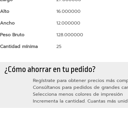
Relojes
Inteligentes
Alto
16.000000
Pulseras
Ancho
12.000000
de
Actividad
Peso Bruto
128.000000
Camaras
Cantidad mínima
25
de
accion
Gadgets
¿Cómo ahorrar en tu pedido?
Tecnológicos
Regístrate para obtener precios más comp
Bolsas
Consúltanos para pedidos de grandes ca
y
Selecciona menos colores de impresión
Viaje
Incrementa la cantidad. Cuantas más unid
Mochilas
Mochilas
Planas