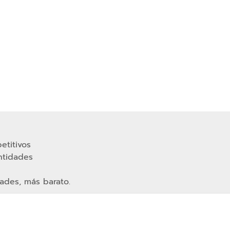
etitivos
ntidades
ades, más barato.