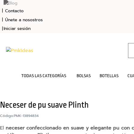
Contacto
Únete a nosostros
Iniciar sesión
Bolsas
TODAS LAS CATEGORÍAS
BOLSAS
BOTELLAS
CU
Botellas
Cuadernos
Neceser de pu suave Plinth
Mochilas
Código:
PMK-13894834
Sudaderas
El
neceser confeccionado en suave y elegante pu con cie
Tazas