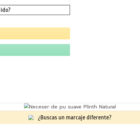
dido?
¿Buscas un marcaje diferente?