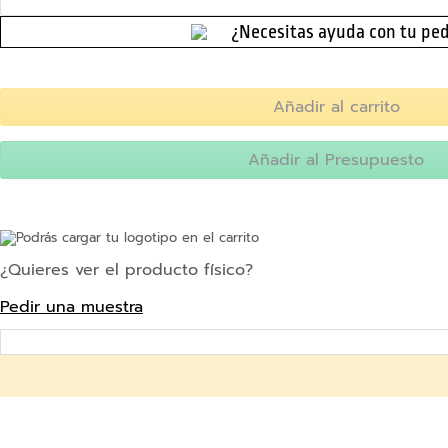
d
Fundas
¿Necesitas ayuda con tu pe
a
para
d
móvil
Añadir al carrito
Fundas
para
tablet
Añadir al Presupuesto
Cables
Cargadores
Podrás cargar tu logotipo en el carrito
Cargadores
¿Quieres ver el producto físico?
Inalámbricos
Pedir una muestra
Cordones
para
móvil
Accesorios
ordenador
Ratones