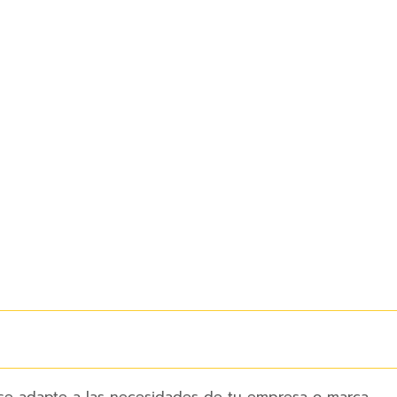
 se adapte a las necesidades de tu empresa o marca.