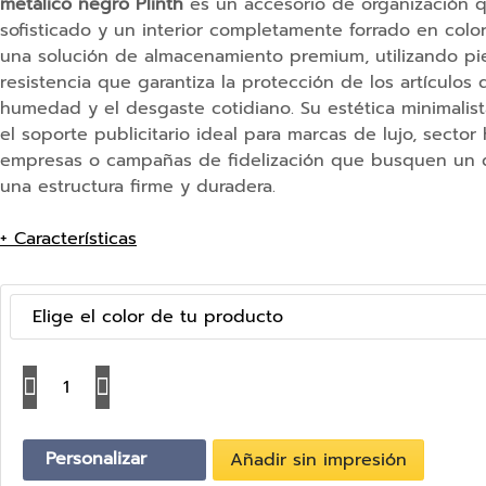
metálico negro Plinth
es un accesorio de organización 
Tecnología
sofisticado y un interior completamente forrado en colo
Memorias
una solución de almacenamiento premium, utilizando pie
USB
resistencia que garantiza la protección de los artículos 
humedad y el desgaste cotidiano. Su estética minimalista
Baterías
el soporte publicitario ideal para marcas de lujo, sector 
Externas
empresas o campañas de fidelización que busquen un d
Accesorios
una estructura firme y duradera.
para
móvil
+ Características
y
tablets
Accesorios
Elige el color de tu producto
cámara
móvil
C
Soportes
a
móvil
n
y
t
Personalizar
Añadir sin impresión
tablet
i