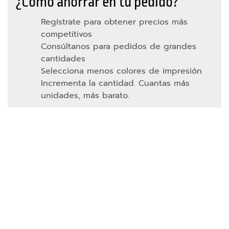
¿Cómo ahorrar en tu pedido?
v
i
l
Regístrate para obtener precios más
y
competitivos
t
Consúltanos para pedidos de grandes
a
cantidades
b
Selecciona menos colores de impresión
l
e
Incrementa la cantidad. Cuantas más
t
unidades, más barato.
s
A
c
c
e
s
Ver detalle
Ver detalle
AÑADIR
AÑADIR
o
A
A
r
LA
LA
LISTA
LISTA
i
DE
DE
o
DESEOS
DESEOS