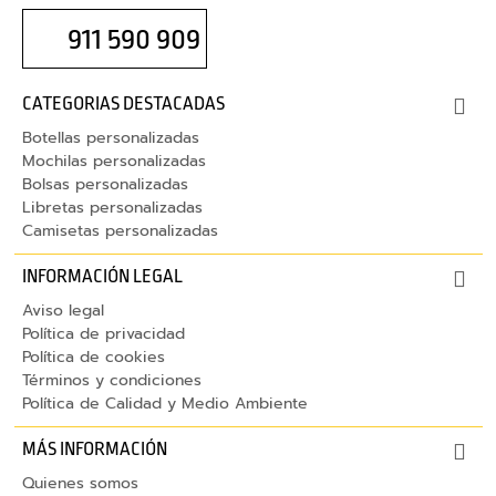
p
911 590 909
a
r
a
CATEGORIAS DESTACADAS
t
Botellas personalizadas
a
Mochilas personalizadas
b
Bolsas personalizadas
l
Libretas personalizadas
e
Camisetas personalizadas
t
INFORMACIÓN LEGAL
C
Aviso legal
Política de privacidad
a
Política de cookies
b
Términos y condiciones
l
Política de Calidad y Medio Ambiente
e
s
MÁS INFORMACIÓN
C
Quienes somos
a