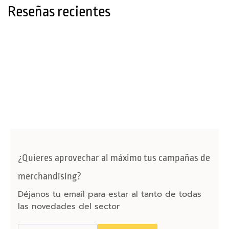
Reseñas recientes
e
s
m
ó
v
i
l
y
t
a
b
l
¿Quieres aprovechar al máximo tus campañas de
e
t
merchandising?
Déjanos tu email para estar al tanto de todas
F
las novedades del sector
u
n