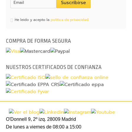
d
Suscribirse
a
s
He leido y acepto la
política de privacidad
p
a
r
COMPRA DE FORMA SEGURA
a
m
ó
v
NUESTROS CERTIFICADOS DE CONFIANZA
i
l
F
u
n
d
O'Donnell 9, 2º izq. 28009 Madrid
a
De lunes a viernes de 08:00 a 15:00
s