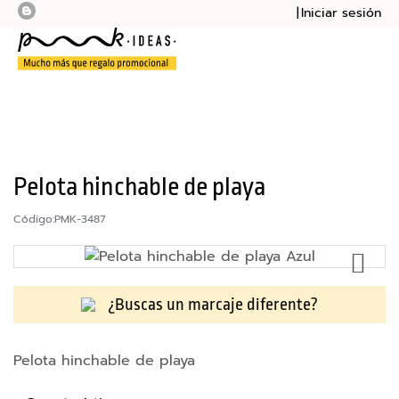
Iniciar sesión
Mi presupu
Mi cesta
Bolsas
Botellas
Cuadernos
Pelota hinchable de playa
Mochilas
Código:
PMK-3487
AÑ
Sudaderas
A
LA
Tazas
¿Buscas un marcaje diferente?
LI
DE
Tecnología
Pelota hinchable de playa
DE
M