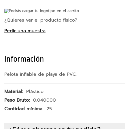
e
r
Podrás cargar tu logotipo en el carrito
n
a
¿Quieres ver el producto físico?
s
Pedir una muestra
A
c
c
e
Información
s
o
r
Pelota inflable de playa de PVC.
i
o
s
Más
Plástico
p
Información
0.040000
a
r
25
a
m
ó