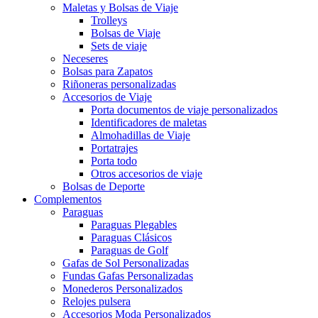
Maletas y Bolsas de Viaje
Trolleys
Bolsas de Viaje
Sets de viaje
Neceseres
Bolsas para Zapatos
Riñoneras personalizadas
Accesorios de Viaje
Porta documentos de viaje personalizados
Identificadores de maletas
Almohadillas de Viaje
Portatrajes
Porta todo
Otros accesorios de viaje
Bolsas de Deporte
Complementos
Paraguas
Paraguas Plegables
Paraguas Clásicos
Paraguas de Golf
Gafas de Sol Personalizadas
Fundas Gafas Personalizadas
Monederos Personalizados
Relojes pulsera
Accesorios Moda Personalizados