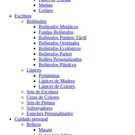
Mantas
Cojines
Escritura
Bolígrafos
Bolígrafos Metálicos
Fundas Bolígrafos
Bolígrafos Puntero Táctil
Bolígrafos Originales
Bolígrafos Ecológicos
Bolígrafos Parker
Rollers Personalizados
Bolígrafos Plásticos
Lápices
Portaminas
Lápices de Madera
Lápices de Colores
Sets de Escritura
Ceras de Colores
Sets de Pintura
Subrayadores
Estuches Personalizados
Cuidado personal
Belleza
Masaje