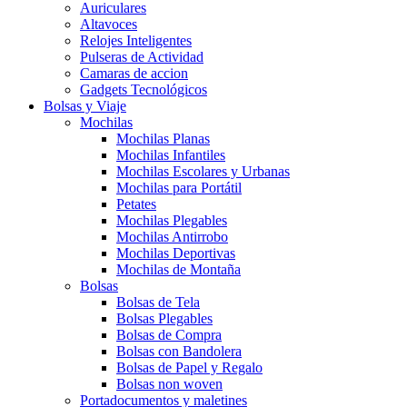
Auriculares
Altavoces
Relojes Inteligentes
Pulseras de Actividad
Camaras de accion
Gadgets Tecnológicos
Bolsas y Viaje
Mochilas
Mochilas Planas
Mochilas Infantiles
Mochilas Escolares y Urbanas
Mochilas para Portátil
Petates
Mochilas Plegables
Mochilas Antirrobo
Mochilas Deportivas
Mochilas de Montaña
Bolsas
Bolsas de Tela
Bolsas Plegables
Bolsas de Compra
Bolsas con Bandolera
Bolsas de Papel y Regalo
Bolsas non woven
Portadocumentos y maletines