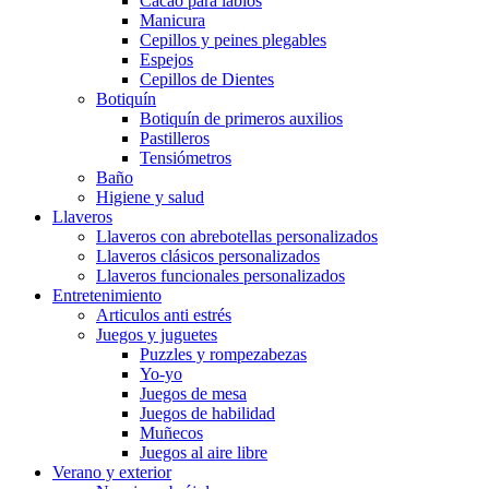
Cacao para labios
Manicura
Cepillos y peines plegables
Espejos
Cepillos de Dientes
Botiquín
Botiquín de primeros auxilios
Pastilleros
Tensiómetros
Baño
Higiene y salud
Llaveros
Llaveros con abrebotellas personalizados
Llaveros clásicos personalizados
Llaveros funcionales personalizados
Entretenimiento
Articulos anti estrés
Juegos y juguetes
Puzzles y rompezabezas
Yo-yo
Juegos de mesa
Juegos de habilidad
Muñecos
Juegos al aire libre
Verano y exterior