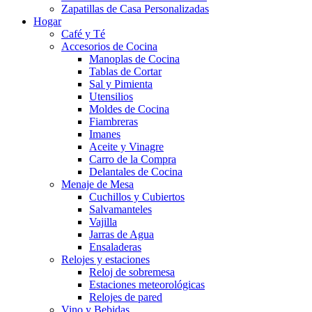
Zapatillas de Casa Personalizadas
Hogar
Café y Té
Accesorios de Cocina
Manoplas de Cocina
Tablas de Cortar
Sal y Pimienta
Utensilios
Moldes de Cocina
Fiambreras
Imanes
Aceite y Vinagre
Carro de la Compra
Delantales de Cocina
Menaje de Mesa
Cuchillos y Cubiertos
Salvamanteles
Vajilla
Jarras de Agua
Ensaladeras
Relojes y estaciones
Reloj de sobremesa
Estaciones meteorológicas
Relojes de pared
Vino y Bebidas