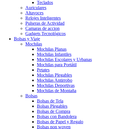
Teclados
Auriculares
Altavoces
Relojes Inteligentes
Pulseras de Actividad
Camaras de accion
Gadgets Tecnológicos
Bolsas y Viaje
Mochilas
Mochilas Planas
Mochilas Infantiles
Mochilas Escolares y Urbanas
Mochilas para Portátil
Petates
Mochilas Plegables
Mochilas Antirrobo
Mochilas Deportivas
Mochilas de Montaña
Bolsas
Bolsas de Tela
Bolsas Plegables
Bolsas de Compra
Bolsas con Bandolera
Bolsas de Papel y Regalo
Bolsas non woven