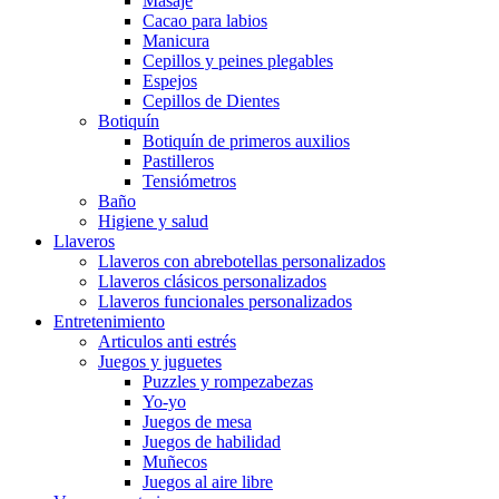
Masaje
Cacao para labios
Manicura
Cepillos y peines plegables
Espejos
Cepillos de Dientes
Botiquín
Botiquín de primeros auxilios
Pastilleros
Tensiómetros
Baño
Higiene y salud
Llaveros
Llaveros con abrebotellas personalizados
Llaveros clásicos personalizados
Llaveros funcionales personalizados
Entretenimiento
Articulos anti estrés
Juegos y juguetes
Puzzles y rompezabezas
Yo-yo
Juegos de mesa
Juegos de habilidad
Muñecos
Juegos al aire libre