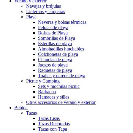
Verano y exterior
Navajas y brújulas
Linternas y lámparas
Playa
Neveras y bolsas térmicas
Pelotas de playa
Bolsas de Playa
Sombrillas de Playa
Esterillas de playa
Almohadillas hinchables
Colchonetas de playa
Chanclas de playa
Juegos de playa
Raquetas de playa
Toallas y pareos de playa
Picnic y Camping
Sets y mochilas picnic
Barbacoa
Hamacas y sillas
Otros accesorios de verano y exterior
Bebida
Tazas
Tazas Lisas
Tazas Decoradas
Tazas con Tapa