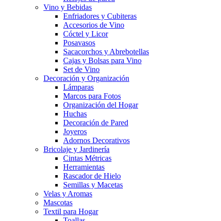
Vino y Bebidas
Enfriadores y Cubiteras
Accesorios de Vino
Cóctel y Licor
Posavasos
Sacacorchos y Abrebotellas
Cajas y Bolsas para Vino
Set de Vino
Decoración y Organización
Lámparas
Marcos para Fotos
Organización del Hogar
Huchas
Decoración de Pared
Joyeros
Adornos Decorativos
Bricolaje y Jardinería
Cintas Métricas
Herramientas
Rascador de Hielo
Semillas y Macetas
Velas y Aromas
Mascotas
Textil para Hogar
Toallas