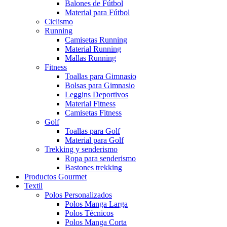
Balones de Fútbol
Material para Fútbol
Ciclismo
Running
Camisetas Running
Material Running
Mallas Running
Fitness
Toallas para Gimnasio
Bolsas para Gimnasio
Leggins Deportivos
Material Fitness
Camisetas Fitness
Golf
Toallas para Golf
Material para Golf
Trekking y senderismo
Ropa para senderismo
Bastones trekking
Productos Gourmet
Textil
Polos Personalizados
Polos Manga Larga
Polos Técnicos
Polos Manga Corta