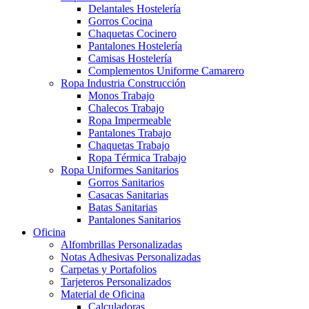
Delantales Hostelería
Gorros Cocina
Chaquetas Cocinero
Pantalones Hostelería
Camisas Hostelería
Complementos Uniforme Camarero
Ropa Industria Construcción
Monos Trabajo
Chalecos Trabajo
Ropa Impermeable
Pantalones Trabajo
Chaquetas Trabajo
Ropa Térmica Trabajo
Ropa Uniformes Sanitarios
Gorros Sanitarios
Casacas Sanitarias
Batas Sanitarias
Pantalones Sanitarios
Oficina
Alfombrillas Personalizadas
Notas Adhesivas Personalizadas
Carpetas y Portafolios
Tarjeteros Personalizados
Material de Oficina
Calculadoras