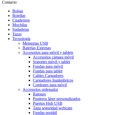
Contacto
Bolsas
Botellas
Cuadernos
Mochilas
Sudaderas
Tazas
Tecnología
Memorias USB
Baterías Externas
Accesorios para móvil y tablets
Accesorios cámara móvil
Soportes móvil y tablet
Fundas para móvil
Fundas para tablet
Cables Cargadores
Cargadores Inalámbricos
Cordones para móvil
Accesorios ordenador
Ratones
Punteros láser personalizados
Puertos Hub USB
Tapa seguridad webcam
Fundas portátil