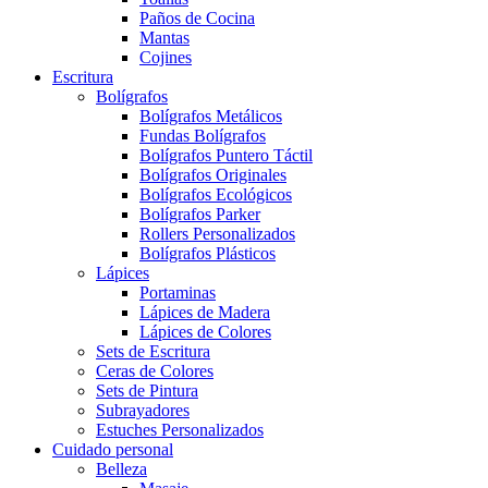
Paños de Cocina
Mantas
Cojines
Escritura
Bolígrafos
Bolígrafos Metálicos
Fundas Bolígrafos
Bolígrafos Puntero Táctil
Bolígrafos Originales
Bolígrafos Ecológicos
Bolígrafos Parker
Rollers Personalizados
Bolígrafos Plásticos
Lápices
Portaminas
Lápices de Madera
Lápices de Colores
Sets de Escritura
Ceras de Colores
Sets de Pintura
Subrayadores
Estuches Personalizados
Cuidado personal
Belleza