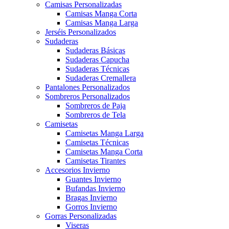
Camisas Personalizadas
Camisas Manga Corta
Camisas Manga Larga
Jerséis Personalizados
Sudaderas
Sudaderas Básicas
Sudaderas Capucha
Sudaderas Técnicas
Sudaderas Cremallera
Pantalones Personalizados
Sombreros Personalizados
Sombreros de Paja
Sombreros de Tela
Camisetas
Camisetas Manga Larga
Camisetas Técnicas
Camisetas Manga Corta
Camisetas Tirantes
Accesorios Invierno
Guantes Invierno
Bufandas Invierno
Bragas Invierno
Gorros Invierno
Gorras Personalizadas
Viseras