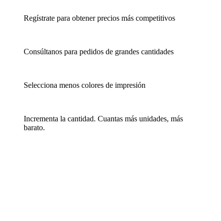
Regístrate para obtener precios más competitivos
Consúltanos para pedidos de grandes cantidades
Selecciona menos colores de impresión
Incrementa la cantidad. Cuantas más unidades, más
barato.
Ver detalle
Añadir a la Lista de Deseos
Neceser personalizable transparente de viaje Cosmobag
Código
PMK-4707