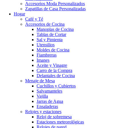
Accesorios Moda Personalizados
Zapatillas de Casa Personalizadas
Hogar
Café y Té
Accesorios de Cocina
Manoplas de Cocina
Tablas de Cortar
Sal y Pimienta
Utensilios
Moldes de Cocina
Fiambreras
Imanes
Aceite y Vinagre
Carro de la Compra
Delantales de Cocina
Menaje de Mesa
Cuchillos y Cubiertos
Salvamanteles
Vajilla
Jarras de Agua
Ensaladeras
Relojes y estaciones
Reloj de sobremesa
Estaciones meteorológicas
Relojes de pared