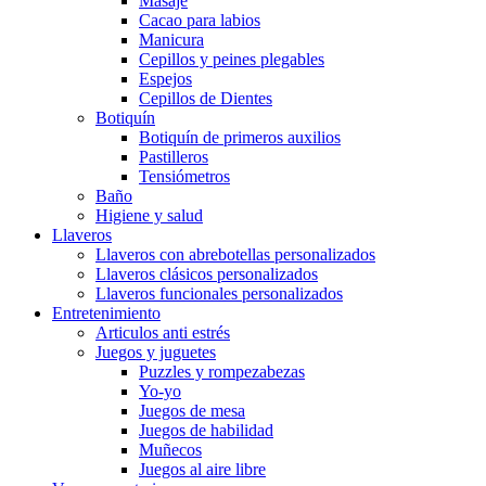
Masaje
Cacao para labios
Manicura
Cepillos y peines plegables
Espejos
Cepillos de Dientes
Botiquín
Botiquín de primeros auxilios
Pastilleros
Tensiómetros
Baño
Higiene y salud
Llaveros
Llaveros con abrebotellas personalizados
Llaveros clásicos personalizados
Llaveros funcionales personalizados
Entretenimiento
Articulos anti estrés
Juegos y juguetes
Puzzles y rompezabezas
Yo-yo
Juegos de mesa
Juegos de habilidad
Muñecos
Juegos al aire libre