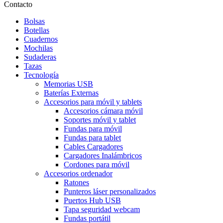
Contacto
Bolsas
Botellas
Cuadernos
Mochilas
Sudaderas
Tazas
Tecnología
Memorias USB
Baterías Externas
Accesorios para móvil y tablets
Accesorios cámara móvil
Soportes móvil y tablet
Fundas para móvil
Fundas para tablet
Cables Cargadores
Cargadores Inalámbricos
Cordones para móvil
Accesorios ordenador
Ratones
Punteros láser personalizados
Puertos Hub USB
Tapa seguridad webcam
Fundas portátil