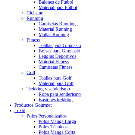
Balones de Fútbol
Material para Fútbol
Ciclismo
Running
Camisetas Running
Material Running
Mallas Running
Fitness
Toallas para Gimnasio
Bolsas para Gimnasio
Leggins Deportivos
Material Fitness
Camisetas Fitness
Golf
Toallas para Golf
Material para Golf
Trekking y senderismo
Ropa para senderismo
Bastones trekking
Productos Gourmet
Textil
Polos Personalizados
Polos Manga Larga
Polos Técnicos
Polos Manga Corta