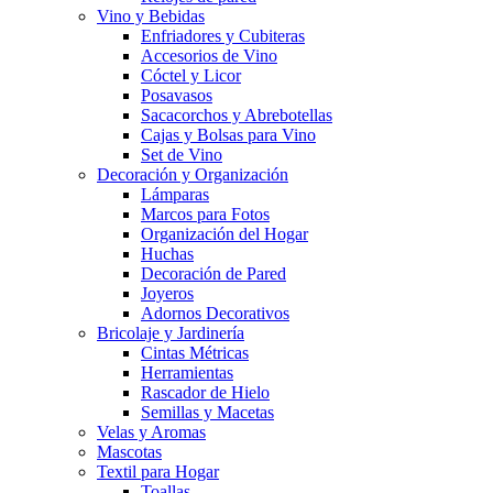
Vino y Bebidas
Enfriadores y Cubiteras
Accesorios de Vino
Cóctel y Licor
Posavasos
Sacacorchos y Abrebotellas
Cajas y Bolsas para Vino
Set de Vino
Decoración y Organización
Lámparas
Marcos para Fotos
Organización del Hogar
Huchas
Decoración de Pared
Joyeros
Adornos Decorativos
Bricolaje y Jardinería
Cintas Métricas
Herramientas
Rascador de Hielo
Semillas y Macetas
Velas y Aromas
Mascotas
Textil para Hogar
Toallas