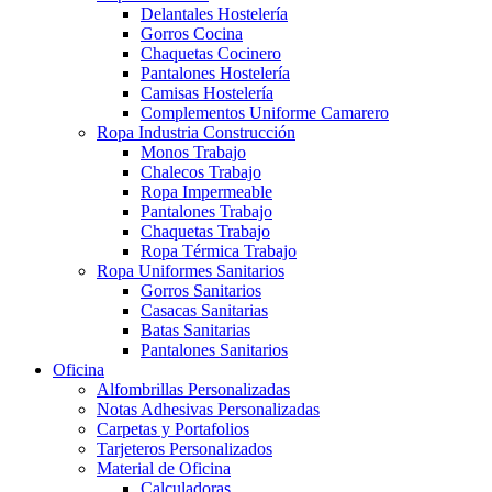
Delantales Hostelería
Gorros Cocina
Chaquetas Cocinero
Pantalones Hostelería
Camisas Hostelería
Complementos Uniforme Camarero
Ropa Industria Construcción
Monos Trabajo
Chalecos Trabajo
Ropa Impermeable
Pantalones Trabajo
Chaquetas Trabajo
Ropa Térmica Trabajo
Ropa Uniformes Sanitarios
Gorros Sanitarios
Casacas Sanitarias
Batas Sanitarias
Pantalones Sanitarios
Oficina
Alfombrillas Personalizadas
Notas Adhesivas Personalizadas
Carpetas y Portafolios
Tarjeteros Personalizados
Material de Oficina
Calculadoras