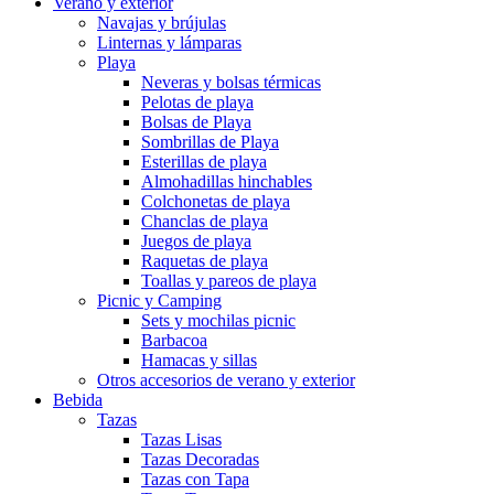
Verano y exterior
Navajas y brújulas
Linternas y lámparas
Playa
Neveras y bolsas térmicas
Pelotas de playa
Bolsas de Playa
Sombrillas de Playa
Esterillas de playa
Almohadillas hinchables
Colchonetas de playa
Chanclas de playa
Juegos de playa
Raquetas de playa
Toallas y pareos de playa
Picnic y Camping
Sets y mochilas picnic
Barbacoa
Hamacas y sillas
Otros accesorios de verano y exterior
Bebida
Tazas
Tazas Lisas
Tazas Decoradas
Tazas con Tapa