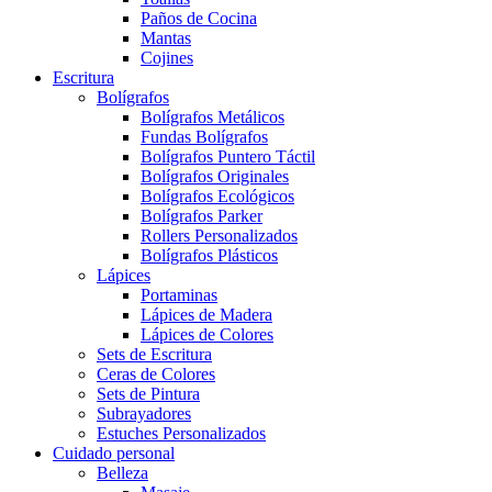
Paños de Cocina
Mantas
Cojines
Escritura
Bolígrafos
Bolígrafos Metálicos
Fundas Bolígrafos
Bolígrafos Puntero Táctil
Bolígrafos Originales
Bolígrafos Ecológicos
Bolígrafos Parker
Rollers Personalizados
Bolígrafos Plásticos
Lápices
Portaminas
Lápices de Madera
Lápices de Colores
Sets de Escritura
Ceras de Colores
Sets de Pintura
Subrayadores
Estuches Personalizados
Cuidado personal
Belleza