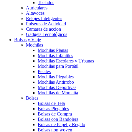
Teclados
Auriculares
Altavoces
Relojes Inteligentes
Pulseras de Actividad
Camaras de accion
Gadgets Tecnológicos
Bolsas y Viaje
Mochilas
Mochilas Planas
Mochilas Infantiles
Mochilas Escolares y Urbanas
Mochilas para Portátil
Petates
Mochilas Plegables
Mochilas Antirrobo
Mochilas Deportivas
Mochilas de Montaña
Bolsas
Bolsas de Tela
Bolsas Plegables
Bolsas de Compra
Bolsas con Bandolera
Bolsas de Papel y Regalo
Bolsas non woven