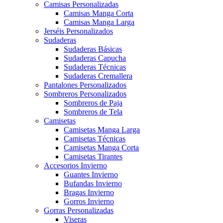
Camisas Personalizadas
Camisas Manga Corta
Camisas Manga Larga
Jerséis Personalizados
Sudaderas
Sudaderas Básicas
Sudaderas Capucha
Sudaderas Técnicas
Sudaderas Cremallera
Pantalones Personalizados
Sombreros Personalizados
Sombreros de Paja
Sombreros de Tela
Camisetas
Camisetas Manga Larga
Camisetas Técnicas
Camisetas Manga Corta
Camisetas Tirantes
Accesorios Invierno
Guantes Invierno
Bufandas Invierno
Bragas Invierno
Gorros Invierno
Gorras Personalizadas
Viseras