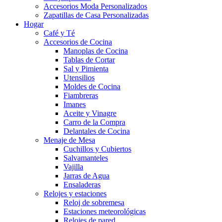
Accesorios Moda Personalizados
Zapatillas de Casa Personalizadas
Hogar
Café y Té
Accesorios de Cocina
Manoplas de Cocina
Tablas de Cortar
Sal y Pimienta
Utensilios
Moldes de Cocina
Fiambreras
Imanes
Aceite y Vinagre
Carro de la Compra
Delantales de Cocina
Menaje de Mesa
Cuchillos y Cubiertos
Salvamanteles
Vajilla
Jarras de Agua
Ensaladeras
Relojes y estaciones
Reloj de sobremesa
Estaciones meteorológicas
Relojes de pared