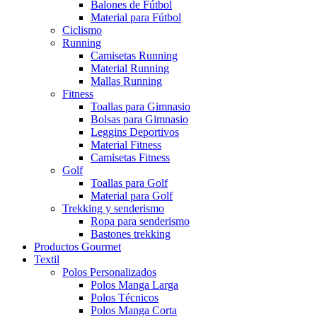
Balones de Fútbol
Material para Fútbol
Ciclismo
Running
Camisetas Running
Material Running
Mallas Running
Fitness
Toallas para Gimnasio
Bolsas para Gimnasio
Leggins Deportivos
Material Fitness
Camisetas Fitness
Golf
Toallas para Golf
Material para Golf
Trekking y senderismo
Ropa para senderismo
Bastones trekking
Productos Gourmet
Textil
Polos Personalizados
Polos Manga Larga
Polos Técnicos
Polos Manga Corta