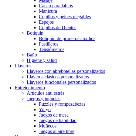
Masaje
Cacao para labios
Manicura
Cepillos y peines plegables
Espejos
Cepillos de Dientes
Botiquín
Botiquín de primeros auxilios
Pastilleros
Tensiómetros
Baño
Higiene y salud
Llaveros
Llaveros con abrebotellas personalizados
Llaveros clásicos personalizados
Llaveros funcionales personalizados
Entretenimiento
Articulos anti estrés
Juegos y juguetes
Puzzles y rompezabezas
Yo-yo
Juegos de mesa
Juegos de habilidad
Muñecos
Juegos al aire libre