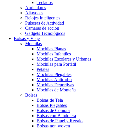
Teclados
Auriculares
Altavoces
Relojes Inteligentes
Pulseras de Actividad
Camaras de accion
Gadgets Tecnológicos
Bolsas y Viaje
Mochilas
Mochilas Planas
Mochilas Infantiles
Mochilas Escolares y Urbanas
Mochilas para Portátil
Petates
Mochilas Plegables
Mochilas Antirrobo
Mochilas Deportivas
Mochilas de Montaña
Bolsas
Bolsas de Tela
Bolsas Plegables
Bolsas de Compra
Bolsas con Bandolera
Bolsas de Papel y Regalo
Bolsas non woven