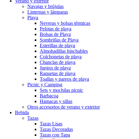
Verano y exterior
Navajas y brújulas
Linternas y lámparas
Playa
Neveras y bolsas térmicas
Pelotas de playa
Bolsas de Playa
Sombrillas de Playa
Esterillas de playa
Almohadillas hinchables
Colchonetas de playa
Chanclas de playa
Juegos de playa
Raquetas de playa
Toallas y pareos de playa
Picnic y Camping
Sets y mochilas picnic
Barbacoa
Hamacas y sillas
Otros accesorios de verano y exterior
Bebida
Tazas
Tazas Lisas
Tazas Decoradas
Tazas con Tapa