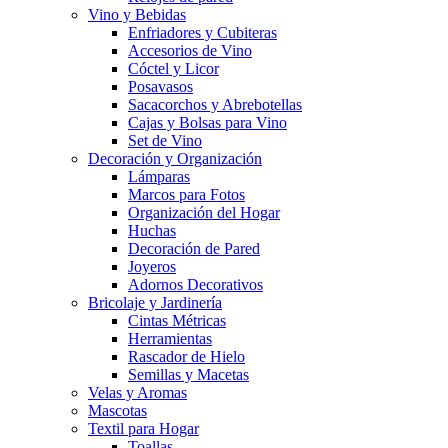
Vino y Bebidas
Enfriadores y Cubiteras
Accesorios de Vino
Cóctel y Licor
Posavasos
Sacacorchos y Abrebotellas
Cajas y Bolsas para Vino
Set de Vino
Decoración y Organización
Lámparas
Marcos para Fotos
Organización del Hogar
Huchas
Decoración de Pared
Joyeros
Adornos Decorativos
Bricolaje y Jardinería
Cintas Métricas
Herramientas
Rascador de Hielo
Semillas y Macetas
Velas y Aromas
Mascotas
Textil para Hogar
Toallas