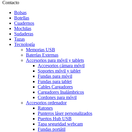
Contacto
Bolsas
Botellas
Cuadernos
Mochilas
Sudaderas
Tazas
Tecnología
Memorias USB
Baterías Externas
Accesorios para móvil y tablets
Accesorios cámara móvil
Soportes móvil y tablet
Fundas para móvil
Fundas para tablet
Cables Cargadores
Cargadores Inalámbricos
Cordones para móvil
Accesorios ordenador
Ratones
Punteros láser personalizados
Puertos Hub USB
Tapa seguridad webcam
Fundas portátil