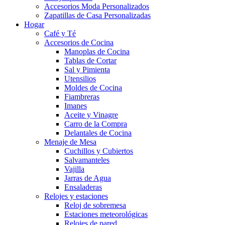
Accesorios Moda Personalizados
Zapatillas de Casa Personalizadas
Hogar
Café y Té
Accesorios de Cocina
Manoplas de Cocina
Tablas de Cortar
Sal y Pimienta
Utensilios
Moldes de Cocina
Fiambreras
Imanes
Aceite y Vinagre
Carro de la Compra
Delantales de Cocina
Menaje de Mesa
Cuchillos y Cubiertos
Salvamanteles
Vajilla
Jarras de Agua
Ensaladeras
Relojes y estaciones
Reloj de sobremesa
Estaciones meteorológicas
Relojes de pared