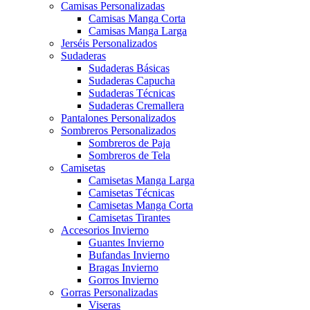
Camisas Personalizadas
Camisas Manga Corta
Camisas Manga Larga
Jerséis Personalizados
Sudaderas
Sudaderas Básicas
Sudaderas Capucha
Sudaderas Técnicas
Sudaderas Cremallera
Pantalones Personalizados
Sombreros Personalizados
Sombreros de Paja
Sombreros de Tela
Camisetas
Camisetas Manga Larga
Camisetas Técnicas
Camisetas Manga Corta
Camisetas Tirantes
Accesorios Invierno
Guantes Invierno
Bufandas Invierno
Bragas Invierno
Gorros Invierno
Gorras Personalizadas
Viseras