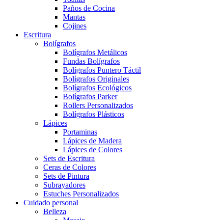
Paños de Cocina
Mantas
Cojines
Escritura
Bolígrafos
Bolígrafos Metálicos
Fundas Bolígrafos
Bolígrafos Puntero Táctil
Bolígrafos Originales
Bolígrafos Ecológicos
Bolígrafos Parker
Rollers Personalizados
Bolígrafos Plásticos
Lápices
Portaminas
Lápices de Madera
Lápices de Colores
Sets de Escritura
Ceras de Colores
Sets de Pintura
Subrayadores
Estuches Personalizados
Cuidado personal
Belleza